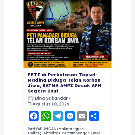
PETI di Perbatasan Tapsel–
Madina Diduga Telan Korban
Jiwa, SATMA AMPI Desak APH
Segera Usut
Dina Sukandar
Agustus 10, 2026
F
W
T
M
E
S
a
h
el
e
m
h
PANYABUNGAN(Malintangpos
Online): Aktivitas Pertambangan Emas