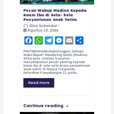
Pesan Wabup Madina Kepada
Kaum Ibu di Sela- Sela
Penyantunan Anak Yatim
Dina Sukandar
Agustus 10, 2026
F
W
T
M
E
S
a
h
el
e
m
h
PANYABUNGAN(Malintangpos Online):
c
a
e
ss
ai
a
Wakil Bupati Mandailing Natal (Madina)
Atika Azmi Utammi Nasution
e
ts
g
e
l
re
menyampaikan pesan penting kepada
kaum ibu di sela-sela acara penyantunan
anak yatim di Masjid Istiqomah,
b
A
r
n
Kelurahan Panyabungan II, pada…
o
p
a
g
Read more
o
p
m
er
k
Continue reading