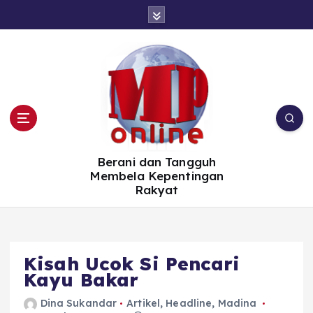
S
k
i
p
t
o
c
o
n
t
e
n
t
Berani dan Tangguh
Membela Kepentingan
Rakyat
Kisah Ucok Si Pencari
Kayu Bakar
Dina Sukandar
Artikel
,
Headline
,
Madina