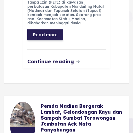
c
a
e
ss
ai
a
Tanpa Izin (PETI) di kawasan
e
ts
g
e
l
re
perbatasan Kabupaten Mandailing Natal
(Madina) dan Tapanuli Selatan (Tapsel)
kembali menjadi sorotan. Seorang pria
b
A
r
n
asal Kecamatan Siabu, Madina,
dikabarkan meninggal dunia…
o
p
a
g
Read more
o
p
m
er
k
Continue reading
Pemda Madina Bergerak
u
Lambat, Gelondongan Kayu dan
Sampah Sumbat Terowongan
Jembatan Aek Mata
Panyabungan