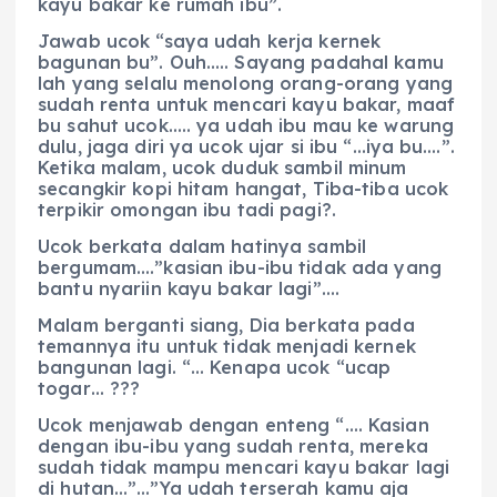
kayu bakar ke rumah ibu”.
Jawab ucok “saya udah kerja kernek
bagunan bu”. Ouh….. Sayang padahal kamu
lah yang selalu menolong orang-orang yang
sudah renta untuk mencari kayu bakar, maaf
bu sahut ucok….. ya udah ibu mau ke warung
dulu, jaga diri ya ucok ujar si ibu “…iya bu….”.
Ketika malam, ucok duduk sambil minum
secangkir kopi hitam hangat, Tiba-tiba ucok
terpikir omongan ibu tadi pagi?.
Ucok berkata dalam hatinya sambil
bergumam….”kasian ibu-ibu tidak ada yang
bantu nyariin kayu bakar lagi”….
Malam berganti siang, Dia berkata pada
temannya itu untuk tidak menjadi kernek
bangunan lagi. “… Kenapa ucok “ucap
togar… ???
Ucok menjawab dengan enteng “…. Kasian
dengan ibu-ibu yang sudah renta, mereka
sudah tidak mampu mencari kayu bakar lagi
di hutan…”…”Ya udah terserah kamu aja