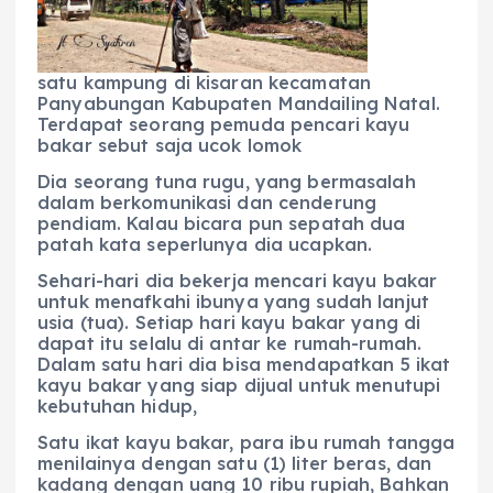
o
p
a
g
o
p
m
er
k
satu kampung di kisaran kecamatan
Panyabungan Kabupaten Mandailing Natal.
Terdapat seorang pemuda pencari kayu
bakar sebut saja ucok lomok
Dia seorang tuna rugu, yang bermasalah
dalam berkomunikasi dan cenderung
pendiam. Kalau bicara pun sepatah dua
patah kata seperlunya dia ucapkan.
Sehari-hari dia bekerja mencari kayu bakar
untuk menafkahi ibunya yang sudah lanjut
usia (tua). Setiap hari kayu bakar yang di
dapat itu selalu di antar ke rumah-rumah.
Dalam satu hari dia bisa mendapatkan 5 ikat
kayu bakar yang siap dijual untuk menutupi
kebutuhan hidup,
Satu ikat kayu bakar, para ibu rumah tangga
menilainya dengan satu (1) liter beras, dan
kadang dengan uang 10 ribu rupiah, Bahkan