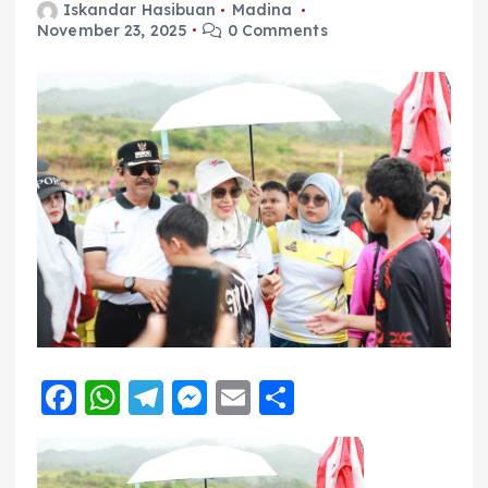
Iskandar Hasibuan
Madina
November 23, 2025
0 Comments
F
W
T
M
E
S
a
h
el
e
m
h
c
a
e
ss
ai
a