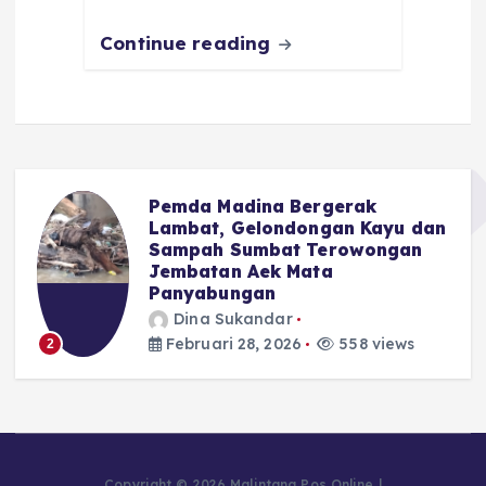
k
Continue reading
Pemda Madina Bergerak
Lambat, Gelondongan Kayu dan
Sampah Sumbat Terowongan
Jembatan Aek Mata
Panyabungan
3
Dina Sukandar
Februari 28, 2026
558 views
Copyright © 2026 Malintang Pos Online |