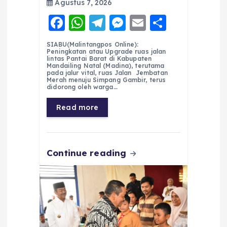
Agustus 7, 2026
F
W
T
M
E
S
a
h
el
e
m
h
SIABU(Malintangpos Online):
c
a
e
ss
ai
a
Peningkatan atau Upgrade ruas jalan
lintas Pantai Barat di Kabupaten
e
ts
g
e
l
re
Mandailing Natal (Madina), terutama
pada jalur vital, ruas Jalan Jembatan
Merah menuju Simpang Gambir, terus
b
A
r
n
didorong oleh warga…
o
p
a
g
Read more
o
p
m
er
k
Continue reading