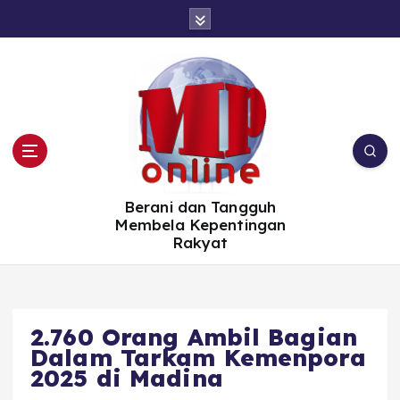
S
k
i
p
t
o
c
o
n
t
e
n
t
Berani dan Tangguh
Membela Kepentingan
Rakyat
2.760 Orang Ambil Bagian
Dalam Tarkam Kemenpora
2025 di Madina