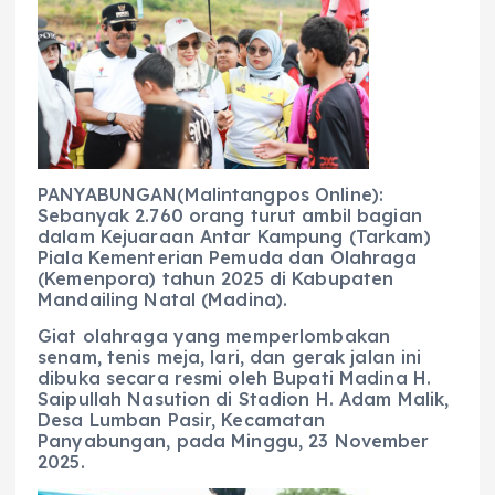
e
ts
g
e
l
re
b
A
r
n
o
p
a
g
o
p
m
er
k
PANYABUNGAN(Malintangpos Online):
Sebanyak 2.760 orang turut ambil bagian
dalam Kejuaraan Antar Kampung (Tarkam)
Piala Kementerian Pemuda dan Olahraga
(Kemenpora) tahun 2025 di Kabupaten
Mandailing Natal (Madina).
Giat olahraga yang memperlombakan
senam, tenis meja, lari, dan gerak jalan ini
dibuka secara resmi oleh Bupati Madina H.
Saipullah Nasution di Stadion H. Adam Malik,
Desa Lumban Pasir, Kecamatan
Panyabungan, pada Minggu, 23 November
2025.