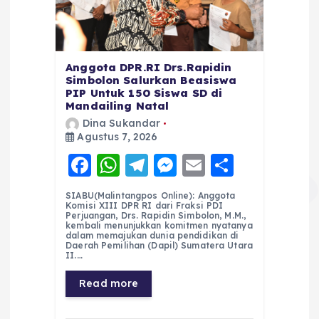
Anggota DPR.RI Drs.Rapidin
Simbolon Salurkan Beasiswa
PIP Untuk 150 Siswa SD di
Mandailing Natal
Dina Sukandar
Agustus 7, 2026
F
W
T
M
E
S
a
h
el
e
m
h
SIABU(Malintangpos Online): Anggota
c
a
e
ss
ai
a
Komisi XIII DPR RI dari Fraksi PDI
Perjuangan, Drs. Rapidin Simbolon, M.M.,
e
ts
g
e
l
re
kembali menunjukkan komitmen nyatanya
dalam memajukan dunia pendidikan di
Daerah Pemilihan (Dapil) Sumatera Utara
b
A
r
n
II.…
o
p
a
g
Read more
o
p
m
er