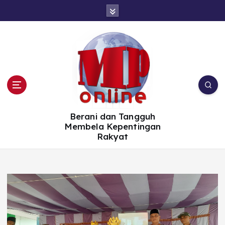
S
k
i
p
t
o
c
o
n
t
e
n
t
Berani dan Tangguh
Membela Kepentingan
Rakyat