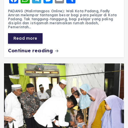
a
h
el
e
m
h
PADANG (Malintangpos Online): Wali Kota Padang, Fadly
c
a
e
ss
ai
a
Amran melempar tantangan besar bagi para pelajar di Kota
Padang. Tak tanggung-tanggung, bagi pelajar yang paling
e
ts
g
e
l
re
disiplin dan istiqamah meramaikan rumah ibadah,
Pemerintah…
b
A
r
n
Read more
o
p
a
g
Continue reading
o
p
m
er
k