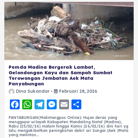
k
Pemda Madina Bergerak Lambat,
Gelondongan Kayu dan Sampah Sumbat
Terowongan Jembatan Aek Mata
Panyabungan
Dina Sukandar
Februari 28, 2026
F
W
T
M
E
S
a
h
el
e
m
h
PANYABUNGAN(Malintangpos Online): Hujan deras yang
c
a
e
ss
ai
a
mengguyur wilayah Kabupaten Mandailing Natal (Madina),
Rabu (25/02/26) malam hingga Kamis (26/02/26) dini hari yg
e
ts
g
e
l
re
lalu, mengakibatkan peningkatan debit air Sungai (Aek )Mata
yang melintas…