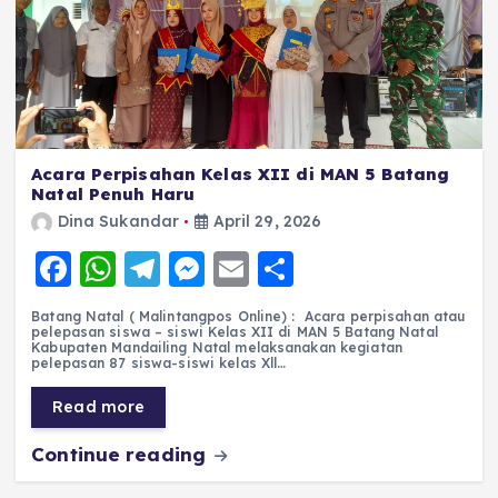
Acara Perpisahan Kelas XII di MAN 5 Batang
Natal Penuh Haru
Dina Sukandar
April 29, 2026
F
W
T
M
E
S
a
h
el
e
m
h
Batang Natal ( Malintangpos Online) : Acara perpisahan atau
c
a
e
ss
ai
a
pelepasan siswa – siswi Kelas XII di MAN 5 Batang Natal
Kabupaten Mandailing Natal melaksanakan kegiatan
e
ts
g
e
l
re
pelepasan 87 siswa-siswi kelas Xll…
b
A
r
n
Read more
o
p
a
g
Continue reading
o
p
m
er