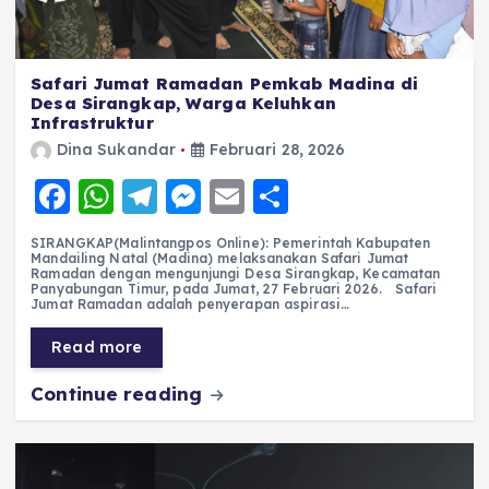
Safari Jumat Ramadan Pemkab Madina di
Desa Sirangkap, Warga Keluhkan
Infrastruktur
Dina Sukandar
Februari 28, 2026
F
W
T
M
E
S
a
h
el
e
m
h
SIRANGKAP(Malintangpos Online): Pemerintah Kabupaten
c
a
e
ss
ai
a
Mandailing Natal (Madina) melaksanakan Safari Jumat
Ramadan dengan mengunjungi Desa Sirangkap, Kecamatan
e
ts
g
e
l
re
Panyabungan Timur, pada Jumat, 27 Februari 2026. Safari
Jumat Ramadan adalah penyerapan aspirasi…
b
A
r
n
Read more
o
p
a
g
Continue reading
o
p
m
er
k