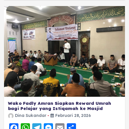
k
Wako Fadly Amran Siapkan Reward Umrah
bagi Pelajar yang Istiqamah ke Masjid
Dina Sukandar
Februari 28, 2026
F
W
T
M
E
S