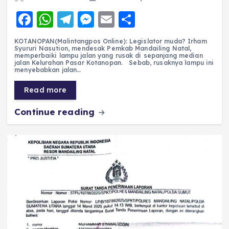
F
W
T
M
E
S
a
h
el
e
m
h
KOTANOPAN(Malintangpos Online): Legislator muda? Irham
c
a
e
ss
ai
a
Syururi Nasution, mendesak Pemkab Mandailing Natal,
memperbaiki lampu jalan yang rusak di sepanjang median
e
ts
g
e
l
re
jalan Kelurahan Pasar Kotanopan. Sebab, rusaknya lampu ini
menyebabkan jalan…
b
A
r
n
Read more
o
p
a
g
Continue reading
o
p
m
er
k