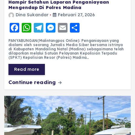
Hampir Setahun Laporan Penganiayaan
Mengendap Di Polres Madina
Dina Sukandar
Februari 27, 2026
F
W
T
M
E
S
a
h
el
e
m
h
PANYABUNGAN(Malintangpos Online): Penganiayaan yang
c
a
e
ss
ai
a
dialami oleh seorang Jurnalis Media Siber bersama istrinya
di Kabupaten Mandailing Natal (Madina) sebagaimana telah
e
ts
g
e
l
re
dilaporkan melalui Satuan Pelayanan Kepolisian Terpadu
(SPKT) Kepolisian Resor (Polres) Madina…
b
A
r
n
Read more
o
p
a
g
Continue reading
o
p
m
er
k