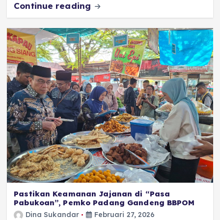
o
p
a
g
Continue reading
o
p
m
er
k
Pastikan Keamanan Jajanan di “Pasa
Pabukoan”, Pemko Padang Gandeng BBPOM
Dina Sukandar
Februari 27, 2026