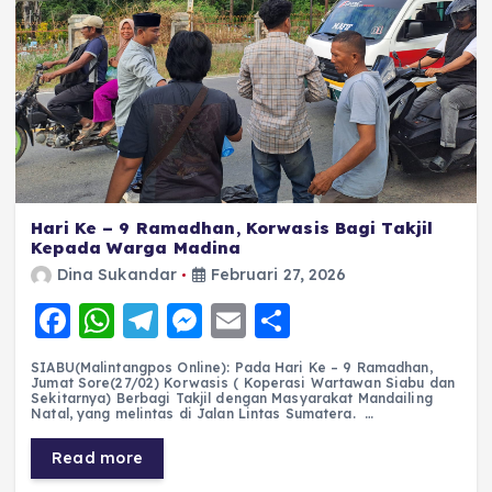
Hari Ke – 9 Ramadhan, Korwasis Bagi Takjil
Kepada Warga Madina
Dina Sukandar
Februari 27, 2026
F
W
T
M
E
S
a
h
el
e
m
h
SIABU(Malintangpos Online): Pada Hari Ke – 9 Ramadhan,
c
a
e
ss
ai
a
Jumat Sore(27/02) Korwasis ( Koperasi Wartawan Siabu dan
Sekitarnya) Berbagi Takjil dengan Masyarakat ​Mandailing
e
ts
g
e
l
re
Natal, yang melintas di Jalan Lintas Sumatera. …
b
A
r
n
Read more