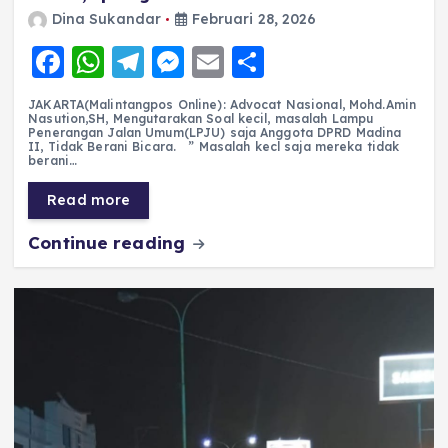
Dina Sukandar
Februari 28, 2026
F
W
T
M
E
S
a
h
el
e
m
h
JAKARTA(Malintangpos Online): Advocat Nasional, Mohd.Amin
c
a
e
ss
ai
a
Nasution,SH, Mengutarakan Soal kecil, masalah Lampu
Penerangan Jalan Umum(LPJU) saja Anggota DPRD Madina
e
ts
g
e
l
re
II, Tidak Berani Bicara. ” Masalah kecl saja mereka tidak
berani…
b
A
r
n
Read more
o
p
a
g
Continue reading
o
p
m
er
k