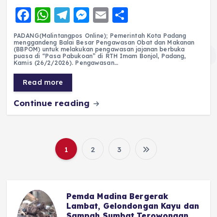
F
W
T
M
E
S
a
h
el
e
m
h
PADANG(Malintangpos Online); Pemerintah Kota Padang
c
a
e
ss
ai
a
menggandeng Balai Besar Pengawasan Obat dan Makanan
(BBPOM) untuk melakukan pengawasan jajanan berbuka
e
ts
g
e
l
re
puasa di “Pasa Pabukoan” di RTH Imam Bonjol, Padang,
Kamis (26/2/2026). Pengawasan…
b
A
r
n
Read more
o
p
a
g
Continue reading
o
p
m
er
k
1
2
3
P
a
g
i
Advocat Nasional : Hal Kecil
n
n
Saja DPRD Tidak Berani,
a
Apalagi Soal APBD Madina