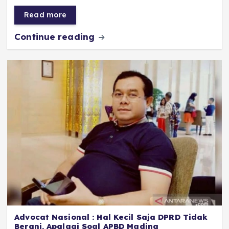
b
A
r
n
Read more
o
p
a
g
Continue reading
o
p
m
er
k
Advocat Nasional : Hal Kecil Saja DPRD Tidak
Berani, Apalagi Soal APBD Madina