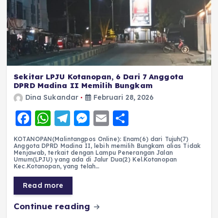
Sekitar LPJU Kotanopan, 6 Dari 7 Anggota
DPRD Madina II Memilih Bungkam
Dina Sukandar
Februari 28, 2026
F
W
T
M
E
S
a
h
el
e
m
h
KOTANOPAN(Malintangpos Online): Enam(6) dari Tujuh(7)
c
a
e
ss
ai
a
Anggota DPRD Madina II, lebih memilih Bungkam alias Tidak
Menjawab, terkait dengan Lampu Penerangan Jalan
e
ts
g
e
l
re
Umum(LPJU) yang ada di Jalur Dua(2) Kel.Kotanopan
Kec.Kotanopan, yang telah…
b
A
r
n
Read more
o
p
a
g
Continue reading
o
p
m
er