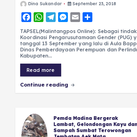
Dina Sukandar
September 23, 2018
F
W
T
M
E
S
a
h
el
e
m
h
TAPSEL(Malintangpos Online): Sebagai tindak 
c
a
e
ss
ai
a
Koordinasi Pengarusutamaan Gender (PUG) y
tanggal 13 September yang lalu di Aula Bapp
e
ts
g
e
l
re
Dinas Pemberdayaan Perempuan dan Perlin
b
A
r
n
Kabupaten…
o
p
a
g
Read more
o
p
m
er
k
Continue reading
 di
Pemda Madina Bergerak
 Haru
Lambat, Gelondongan Kayu da
Sampah Sumbat Terowongan
Jembatan Aek Mata