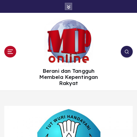
S
k
i
p
t
o
c
o
n
t
e
n
t
Berani dan Tangguh
Membela Kepentingan
Rakyat