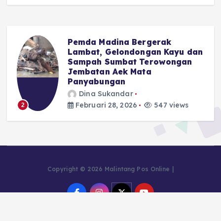
k
Pemda Madina Bergerak
u
Lambat, Gelondongan Kayu dan
Sampah Sumbat Terowongan
Jembatan Aek Mata
Panyabungan
Dina Sukandar
Februari 28, 2026
547 views
2
Copyright © 2026 Malintang Pos Online |