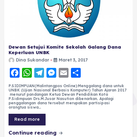
Dewan Setujui Komite Sekolah Galang Dana
Keperluan UNBK
Dina Sukandar
Maret 3, 2017
F
W
T
M
E
S
a
h
el
e
m
h
P.SIDIMPUAN(Malintangpos Online):Menggalang dana untuk
c
a
e
ss
ai
a
UNBK (Ujian Nasional Berbasis Komputer) Tahun Ajaran 2017
menurut pandangan Ketua Dewan Pendidikan Kota
e
ts
g
e
l
re
P.Sidimpuan Drs.M.Jusar Nasution dibenarkan. Apalagi
penggalangan dana tersebut merupakan partisipasi
orangtua siswa…
b
A
r
n
o
p
a
g
Read more
o
p
m
er
Continue reading