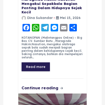
Mengakui Sepakbola Bagian
Penting Dalam Hidupnya Sejak
Kecil
Dina Sukandar
Mei 15, 2026
F
W
T
M
E
S
a
h
el
e
m
h
KOTANOPAN (Malintangpos Online) – Big
c
a
e
ss
ai
a
Bos CV. Sumber Batu , Maraginda
Hakim.Nasution, mengakui olahraga
e
ts
g
e
l
re
sepak bola sudah menjadi bagian
penting dalam kehidupannya sejak kecil.
Saking cintanya, bahkan dia mempelajari
b
A
r
n
seluruh…
o
p
a
g
Read more
o
p
m
er
k
Continue reading