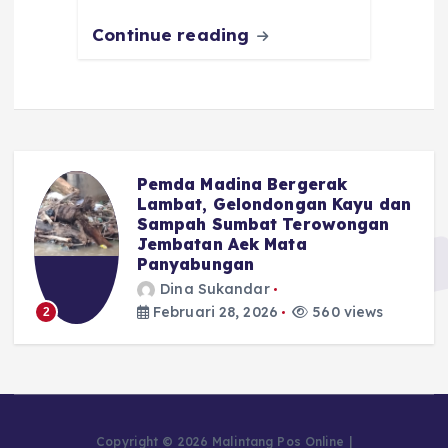
k
Continue reading
Pemda Madina Bergerak
u
Lambat, Gelondongan Kayu dan
Sampah Sumbat Terowongan
Jembatan Aek Mata
Panyabungan
Dina Sukandar
Februari 28, 2026
560 views
2
Copyright © 2026 Malintang Pos Online |