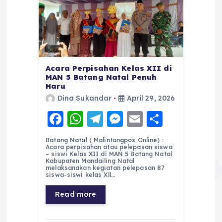
Acara Perpisahan Kelas XII di
MAN 5 Batang Natal Penuh
Haru
Dina Sukandar
April 29, 2026
F
W
T
M
E
S
a
h
el
e
m
h
Batang Natal ( Malintangpos Online) :
c
a
e
ss
ai
a
Acara perpisahan atau pelepasan siswa
– siswi Kelas XII di MAN 5 Batang Natal
e
ts
g
e
l
re
Kabupaten Mandailing Natal
melaksanakan kegiatan pelepasan 87
siswa-siswi kelas Xll…
b
A
r
n
o
p
a
g
Read more
o
p
m
er