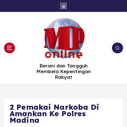
S
k
i
p
t
o
c
o
n
t
e
n
t
Berani dan Tangguh
Membela Kepentingan
Rakyat
2 Pemakai Narkoba Di
Amankan Ke Polres
Madina