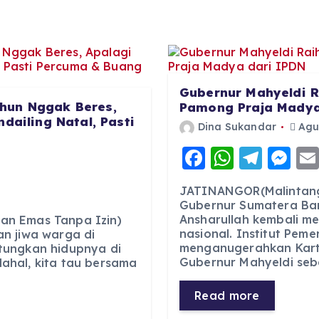
Gubernur Mahyeldi R
hun Nggak Beres,
Pamong Praja Madya
dailing Natal, Pasti
Dina Sukandar
Agus
F
W
T
M
6
a
h
el
e
JATINANGOR(Malintang
c
a
e
ss
Gubernur Sumatera Bar
Ansharullah kembali m
e
ts
g
e
an Emas Tanpa Izin)
nasional. Institut Pem
n jiwa warga di
b
A
r
n
menganugerahkan Kart
tungkan hidupnya di
Gubernur Mahyeldi seb
ahal, kita tau bersama
o
p
a
g
o
p
m
er
Read more
k