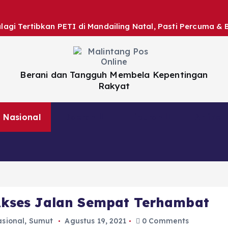
gi Tertibkan PETI di Mandailing Natal, Pasti Percuma & 
Berani dan Tangguh Membela Kepentingan
Rakyat
Nasional
Daerah
Hiburan
Artikel
, Akses Jalan Sempat Terhambat
sional
,
Sumut
Agustus 19, 2021
0 Comments