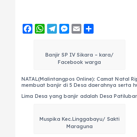
F
W
T
M
E
S
a
h
el
e
m
h
c
a
e
ss
ai
a
Banjir SP IV Sikara – kara/
e
ts
g
e
l
re
Facebook warga
b
A
r
n
o
p
a
g
NATAL(Malintangpos Online): Camat Natal R
o
p
m
er
membuat banjir di 5 Desa daerahnya serta h
k
Lima Desa yang banjir adalah Desa Patiluban 
Muspika Kec.Linggabayu/ Sakti
Maraguna