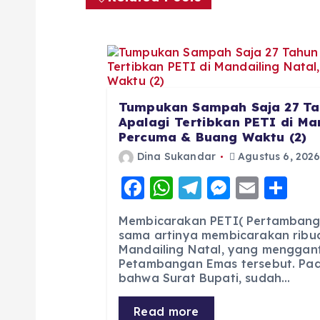
Tumpukan Sampah Saja 27 Ta
Apalagi Tertibkan PETI di Man
Percuma & Buang Waktu (2)
Dina Sukandar
Agustus 6, 202
F
W
T
M
E
S
a
h
el
e
m
h
Membicarakan PETI( Pertambang
c
a
e
ss
ai
a
sama artinya membicarakan ribua
Mandailing Natal, yang menggan
e
ts
g
e
l
re
Petambangan Emas tersebut. Pad
b
A
r
n
bahwa Surat Bupati, sudah…
o
p
a
g
Read more