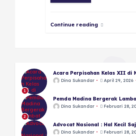
o
p
m
er
k
Continue reading
Acara Perpisahan Kelas XII di
Dina Sukandar
April 29, 2026
1
Pemda Madina Bergerak Lamba
Dina Sukandar
Februari 28, 2
2
Advocat Nasional : Hal Kecil S
Dina Sukandar
Februari 28, 2