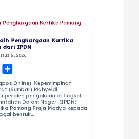
aih Penghargaan Kartika
 dari IPDN
tus 6, 2026
E
S
m
h
pos Online): Kepemimpinan
ai
a
at (Sumbar) Mahyeldi
emperoleh pengakuan di tingkat
l
re
erintahan Dalam Negeri (IPDN)
ika Pamong Praja Madya kepada
agai bentuk…