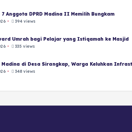
i 7 Anggota DPRD Madina II Memilih Bungkam
026
394 views
ard Umrah bagi Pelajar yang Istiqamah ke Masjid
026
335 views
Madina di Desa Sirangkap, Warga Keluhkan Infrast
026
348 views