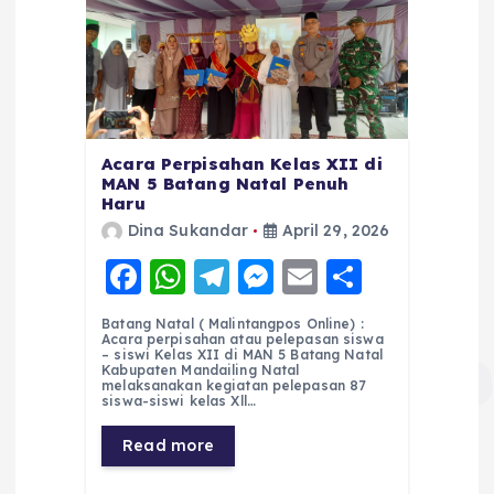
Acara Perpisahan Kelas XII di
MAN 5 Batang Natal Penuh
Haru
Dina Sukandar
April 29, 2026
F
W
T
M
E
S
a
h
el
e
m
h
Batang Natal ( Malintangpos Online) :
c
a
e
ss
ai
a
Acara perpisahan atau pelepasan siswa
– siswi Kelas XII di MAN 5 Batang Natal
e
ts
g
e
l
re
Kabupaten Mandailing Natal
melaksanakan kegiatan pelepasan 87
siswa-siswi kelas Xll…
b
A
r
n
o
p
a
g
Read more
o
p
m
er