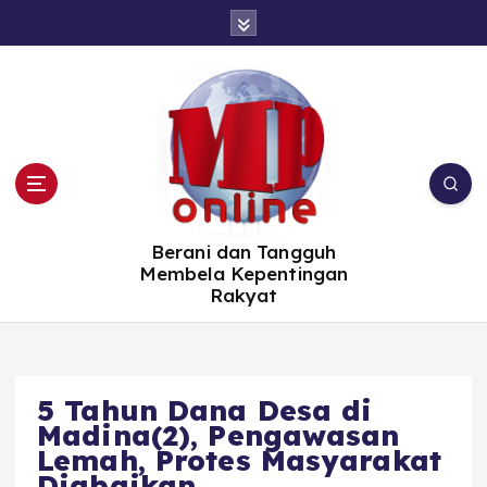
S
k
i
p
t
o
c
o
n
t
e
n
t
Berani dan Tangguh
Membela Kepentingan
Rakyat
5 Tahun Dana Desa di
Madina(2), Pengawasan
Lemah, Protes Masyarakat
Diabaikan