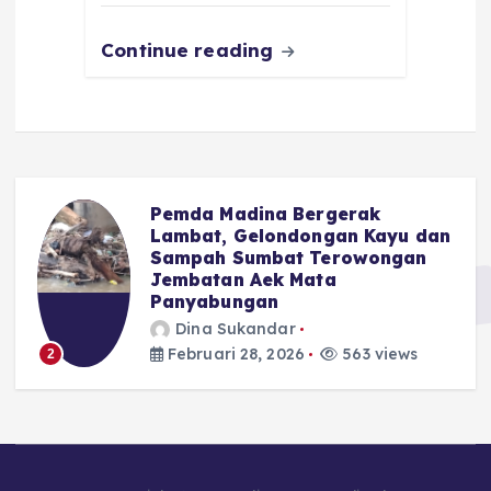
k
Continue reading
Pemda Madina Bergerak
u
Lambat, Gelondongan Kayu dan
Sampah Sumbat Terowongan
Jembatan Aek Mata
Panyabungan
Dina Sukandar
Februari 28, 2026
563 views
2