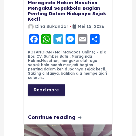
Maraginda Hakim Nasution
Mengakui Sepakbola Bagian
Penting Dalam Hidupnya Sejak
Kecil
Dina Sukandar
Mei 15, 2026
F
W
T
M
E
S
a
h
el
e
m
h
KOTANOPAN (Malintangpos Online) – Big
c
a
e
ss
ai
a
Bos CV. Sumber Batu , Maraginda
Hakim.Nasution, mengakui olahraga
e
ts
g
e
l
re
sepak bola sudah menjadi bagian
penting dalam kehidupannya sejak kecil.
Saking cintanya, bahkan dia mempelajari
b
A
r
n
seluruh…
o
p
a
g
Read more
o
p
m
er
k
Continue reading