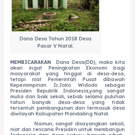
b
A
r
n
o
p
a
g
o
p
m
er
k
Dana Desa Tahun 2018 Desa
Pasar V Natal.
M
EMBICARAKAN
Dana Desa(DD), maka kita
akan ingat Peningkatan Ekonomi bagi
masyarakat yang tinggal di desa-desa,
tetapi niat Pemerintah Pusat dibawah
Kepemimpinan Ir.Joko Widodo sebagai
Presiden Republik Indonesia,yang sangat
mulia dan baik sekali, sebab selama puluhan
tahun banyak desa-desa yang tidak
tersentuh pembangunan dan termasuk desa
diwilayah Kabupaten Mandailing Natal.
Namun, sangat disayangkan sekali,
niat dan rencana Presiden untuk membangun