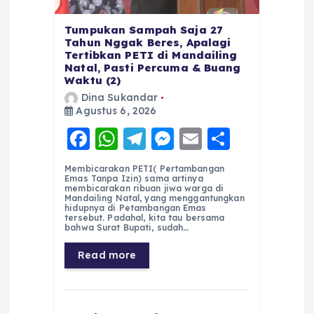
Tumpukan Sampah Saja 27
Tahun Nggak Beres, Apalagi
Tertibkan PETI di Mandailing
Natal, Pasti Percuma & Buang
Waktu (2)
Dina Sukandar
Agustus 6, 2026
F
W
T
M
E
S
a
h
el
e
m
h
Membicarakan PETI( Pertambangan
c
a
e
ss
ai
a
Emas Tanpa Izin) sama artinya
membicarakan ribuan jiwa warga di
e
ts
g
e
l
re
Mandailing Natal, yang menggantungkan
hidupnya di Petambangan Emas
tersebut. Padahal, kita tau bersama
b
A
r
n
bahwa Surat Bupati, sudah…
o
p
a
g
Read more
o
p
m
er
k