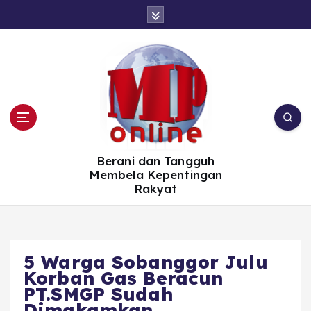
S
k
i
p
t
o
c
o
n
t
e
n
t
Berani dan Tangguh
Membela Kepentingan
Rakyat
5 Warga Sobanggor Julu
Korban Gas Beracun
PT.SMGP Sudah
Dimakamkan