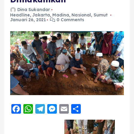
Dina Sukandar
Headline
,
Jakarta
,
Madina
,
Nasional
,
Sumut
Januari 26, 2021
0 Comments
F
W
T
M
E
S
a
h
el
e
m
h
c
a
e
ss
ai
a