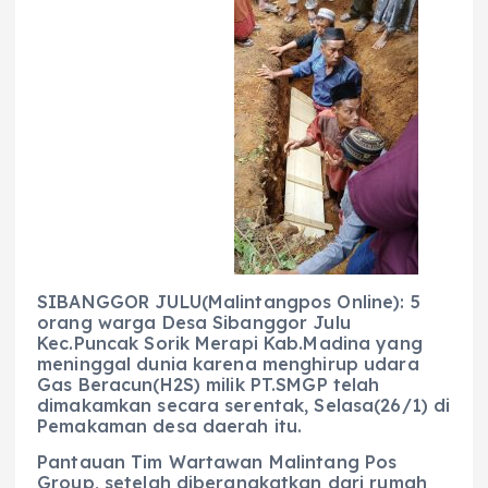
e
ts
g
e
l
re
b
A
r
n
o
p
a
g
o
p
m
er
k
SIBANGGOR JULU(Malintangpos Online): 5
orang warga Desa Sibanggor Julu
Kec.Puncak Sorik Merapi Kab.Madina yang
meninggal dunia karena menghirup udara
Gas Beracun(H2S) milik PT.SMGP telah
dimakamkan secara serentak, Selasa(26/1) di
Pemakaman desa daerah itu.
Pantauan Tim Wartawan Malintang Pos
Group, setelah diberangkatkan dari rumah