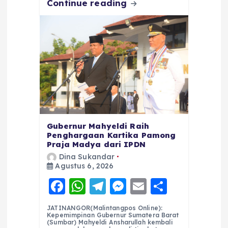
Continue reading
Gubernur Mahyeldi Raih
Penghargaan Kartika Pamong
Praja Madya dari IPDN
Dina Sukandar
Agustus 6, 2026
F
W
T
M
E
S
a
h
el
e
m
h
JATINANGOR(Malintangpos Online):
c
a
e
ss
ai
a
Kepemimpinan Gubernur Sumatera Barat
(Sumbar) Mahyeldi Ansharullah kembali