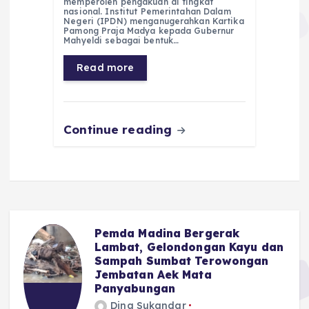
e
ts
g
e
l
re
memperoleh pengakuan di tingkat
nasional. Institut Pemerintahan Dalam
Negeri (IPDN) menganugerahkan Kartika
b
A
r
n
Pamong Praja Madya kepada Gubernur
Mahyeldi sebagai bentuk…
o
p
a
g
Read more
o
p
m
er
k
Continue reading
Pemda Madina Bergerak
u
Lambat, Gelondongan Kayu dan
Sampah Sumbat Terowongan
Jembatan Aek Mata
Panyabungan
Dina Sukandar