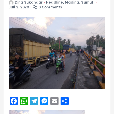
Dina Sukandar
Headline
,
Madina
,
Sumut
Juli 2, 2020
0 Comments
F
W
T
M
E
S
a
h
el
e
m
h