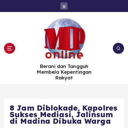
S
k
i
p
t
o
c
o
n
t
e
n
t
Berani dan Tangguh
Membela Kepentingan
Rakyat
8 Jam Diblokade, Kapolres
Sukses Mediasi, Jalinsum
di Madina Dibuka Warga