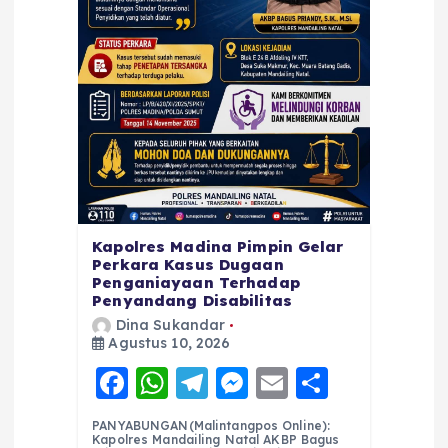
Kapolres Madina Pimpin Gelar
Perkara Kasus Dugaan
Penganiayaan Terhadap
Penyandang Disabilitas
Dina Sukandar
Agustus 10, 2026
F
W
T
M
E
S
a
h
el
e
m
h
PANYABUNGAN(Malintangpos Online):
c
a
e
ss
ai
a
Kapolres Mandailing Natal AKBP Bagus