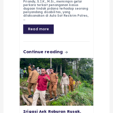
Priandy, S.I.K., M.Si., memimpin gelar
e
ts
g
e
l
re
perkara terkait penanganan kasus
dugaan tindak pidana terhadap seorang
penyandang disabilitas, yang
b
A
r
n
dilaksanakan di Aula Sat Reskrim Polres,
…
o
p
a
g
Read more
o
p
m
er
k
Continue reading
Irigasi Aek Roburan Rusak,