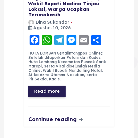
Wakil Bupati Madina Tinjau
Lokasi, Warga Ucapkan
Terimakasih
Dina Sukandar
Agustus 10, 2026
F
W
T
M
E
S
a
h
el
e
m
h
HUTA LOMBANG(Malintangpos Online):
c
a
e
ss
ai
a
Setelah dilaporkan Petani dan Kades
Huta Lombang Kecamatan Puncak Sorik
e
ts
g
e
l
re
Marapi, serta Viral disejumlah Media
Online, Wakil Bupati Mandailing Natal,
Atika Azmi Utammi Nasution, serta
b
A
r
n
Plt.Sekda, Kadis…
o
p
a
g
Read more
o
p
m
er
k
Continue reading