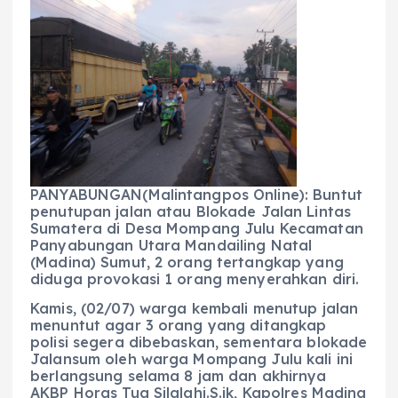
c
a
e
ss
ai
a
e
ts
g
e
l
re
b
A
r
n
o
p
a
g
o
p
m
er
k
PANYABUNGAN(Malintangpos Online): Buntut
penutupan jalan atau Blokade Jalan Lintas
Sumatera di Desa Mompang Julu Kecamatan
Panyabungan Utara Mandailing Natal
(Madina) Sumut, 2 orang tertangkap yang
diduga provokasi 1 orang menyerahkan diri.
Kamis, (02/07) warga kembali menutup jalan
menuntut agar 3 orang yang ditangkap
polisi segera dibebaskan, sementara blokade
Jalansum oleh warga Mompang Julu kali ini
berlangsung selama 8 jam dan akhirnya
AKBP Horas Tua Silalahi.S.ik, Kapolres Madina