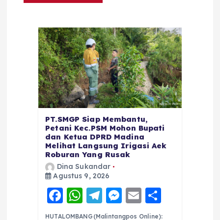
PT.SMGP Siap Membantu,
Petani Kec.PSM Mohon Bupati
dan Ketua DPRD Madina
Melihat Langsung Irigasi Aek
Roburan Yang Rusak
Dina Sukandar
Agustus 9, 2026
F
W
T
M
E
S
a
h
el
e
m
h
HUTALOMBANG(Malintangpos Online):