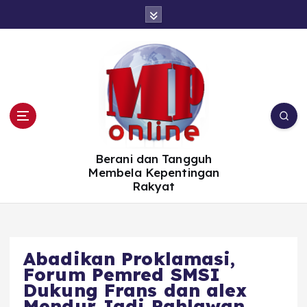
S
k
i
p
t
o
c
o
n
t
e
n
t
Berani dan Tangguh
Membela Kepentingan
Rakyat
Abadikan Proklamasi,
Forum Pemred SMSI
Dukung Frans dan alex
Mendur Jadi Pahlawan