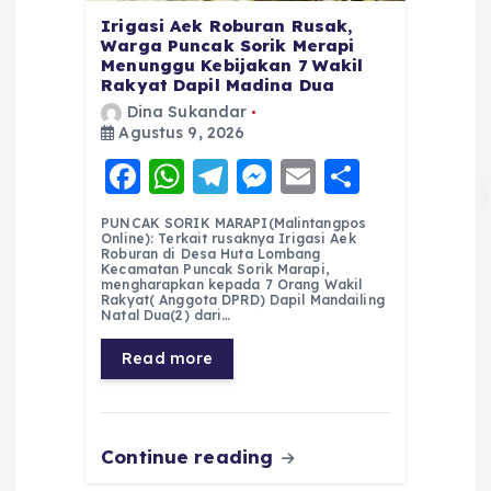
Irigasi Aek Roburan Rusak,
Warga Puncak Sorik Merapi
Menunggu Kebijakan 7 Wakil
Rakyat Dapil Madina Dua
Dina Sukandar
Agustus 9, 2026
F
W
T
M
E
S
a
h
el
e
m
h
PUNCAK SORIK MARAPI(Malintangpos
c
a
e
ss
ai
a
Online): Terkait rusaknya Irigasi Aek
Roburan di Desa Huta Lombang
e
ts
g
e
l
re
Kecamatan Puncak Sorik Marapi,
mengharapkan kepada 7 Orang Wakil
Rakyat( Anggota DPRD) Dapil Mandailing
b
A
r
n
Natal Dua(2) dari…
o
p
a
g
Read more
o
p
m
er
k
Continue reading