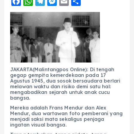
F
W
T
M
E
S
a
h
el
e
m
h
c
a
e
ss
ai
a
e
ts
g
e
l
re
b
A
r
n
o
p
a
g
o
p
m
er
k
JAKARTA(Malintangpos Online): Di tengah
gegap gempita kemerdekaan pada 17
Agustus 1945, dua sosok bersaudara berlari
melawan waktu dan risiko demi satu hal:
mengabadikan sejarah untuk anak cucu
bangsa.
Mereka adalah Frans Mendur dan Alex
Mendur, dua wartawan foto pemberani yang
menjadi saksi mata sekaligus penjaga
ingatan visual bangsa.