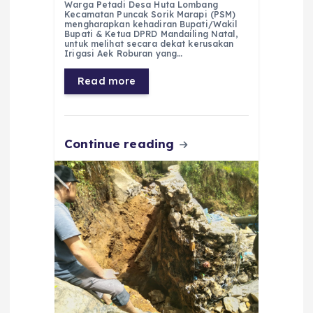
c
a
e
ss
ai
a
Warga Petadi Desa Huta Lombang
Kecamatan Puncak Sorik Marapi (PSM)
e
ts
g
e
l
re
mengharapkan kehadiran Bupati/Wakil
Bupati & Ketua DPRD Mandailing Natal,
untuk melihat secara dekat kerusakan
b
A
r
n
Irigasi Aek Roburan yang…
o
p
a
g
Read more
o
p
m
er
k
Continue reading