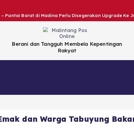
 – Pantai Barat di Madina Perlu Disegerakan Upgrade Ke J
Berani dan Tangguh Membela Kepentingan
Rakyat
Nasional
Daerah
Hiburan
Artikel
Emak dan Warga Tabuyung Bakar