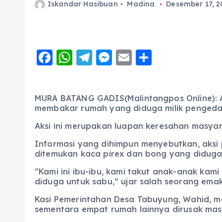
Iskandar Hasibuan
Madina
Desember 17, 2
F
W
T
M
E
S
a
h
el
e
m
h
c
a
e
ss
ai
a
MURA BATANG GADIS(Malintangpos Online):
e
ts
g
e
l
re
membakar rumah yang diduga milik pengedar
b
A
r
n
Aksi ini merupakan luapan keresahan masyar
o
p
a
g
Informasi yang dihimpun menyebutkan, aksi 
o
p
m
er
ditemukan kaca pirex dan bong yang diduga
k
“Kami ini ibu-ibu, kami takut anak-anak kam
diduga untuk sabu,” ujar salah seorang emak
Kasi Pemerintahan Desa Tabuyung, Wahid, me
sementara empat rumah lainnya dirusak ma