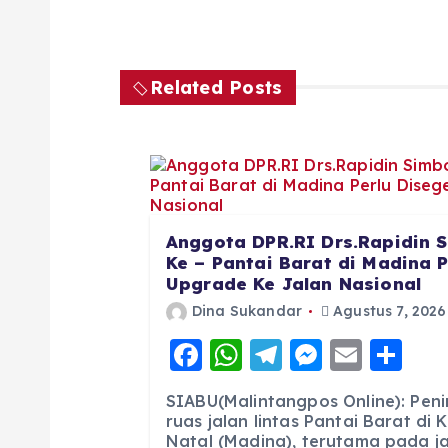
Related Posts
Anggota DPR.RI Drs.Rapidin S
Ke – Pantai Barat di Madina 
Upgrade Ke Jalan Nasional
Dina Sukandar
Agustus 7, 2026
F
W
T
M
E
S
a
h
el
e
m
h
SIABU(Malintangpos Online): Pen
c
a
e
ss
ai
a
ruas jalan lintas Pantai Barat di
Natal (Madina), terutama pada jal