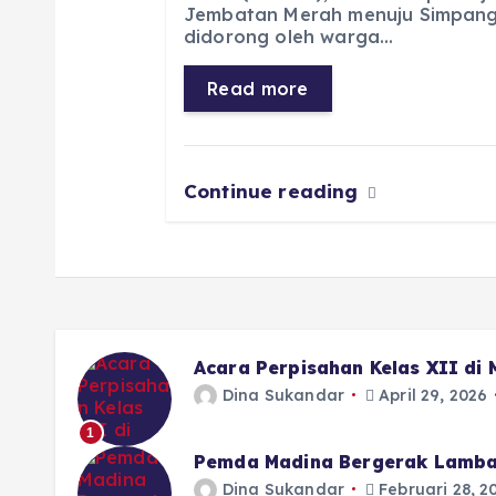
e
ts
g
e
l
re
Jembatan Merah menuju Simpang 
b
A
r
n
didorong oleh warga…
o
p
a
g
Read more
o
p
m
er
k
Continue reading
Acara Perpisahan Kelas XII di
Dina Sukandar
April 29, 2026
1
Pemda Madina Bergerak Lamba
Dina Sukandar
Februari 28, 2