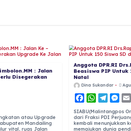
Anggota DPR.RI Drs.
imbolon.MM : Jalan
Beasiswa PIP Untuk 
Perlu Disegerakan
Natal
Dina Sukandar
Agus
F
W
T
M
a
h
el
e
SIABU(Malintangpos Onl
c
a
e
ss
ingkatan atau Upgrade
dari Fraksi PDI Perjuan
 Kabupaten Mandailing
kembali menunjukkan 
e
ts
g
e
ur vital, ruas Jalan
memajukan dunia pendid