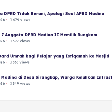
aja DPRD Tidak Berani, Apalagi Soal APBD Madina
026
479 views
i 7 Anggota DPRD Madina II Memilih Bungkam
026
397 views
ard Umrah bagi Pelajar yang Istiqamah ke Masjid
026
336 views
Madina di Desa Sirangkap, Warga Keluhkan Infrast
026
349 views