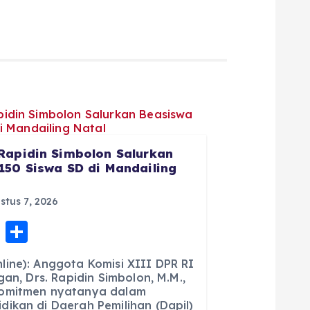
Rapidin Simbolon Salurkan
150 Siswa SD di Mandailing
tus 7, 2026
E
S
m
h
ine): Anggota Komisi XIII DPR RI
ai
a
gan, Drs. Rapidin Simbolon, M.M.,
komitmen nyatanya dalam
l
re
ikan di Daerah Pemilihan (Dapil)