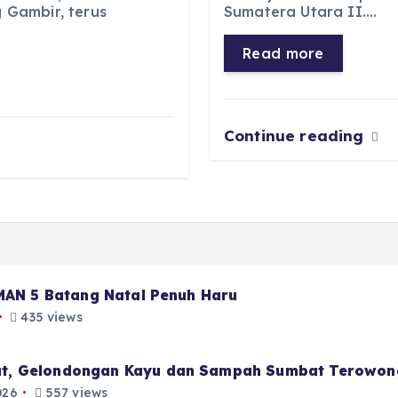
b
A
r
n
Gambir, terus
Sumatera Utara II.…
o
p
a
g
Read more
o
p
m
er
k
Continue reading
 MAN 5 Batang Natal Penuh Haru
435 views
t, Gelondongan Kayu dan Sampah Sumbat Terowon
026
557 views