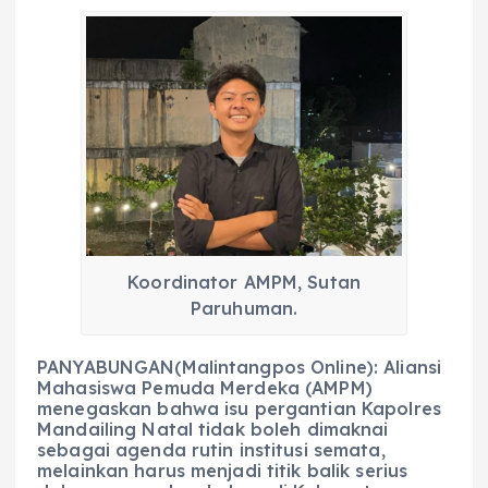
a
h
el
e
m
h
c
a
e
ss
ai
a
e
ts
g
e
l
re
b
A
r
n
o
p
a
g
o
p
m
er
k
Koordinator AMPM, Sutan
Paruhuman.
PANYABUNGAN(Malintangpos Online): Aliansi
Mahasiswa Pemuda Merdeka (AMPM)
menegaskan bahwa isu pergantian Kapolres
Mandailing Natal tidak boleh dimaknai
sebagai agenda rutin institusi semata,
melainkan harus menjadi titik balik serius