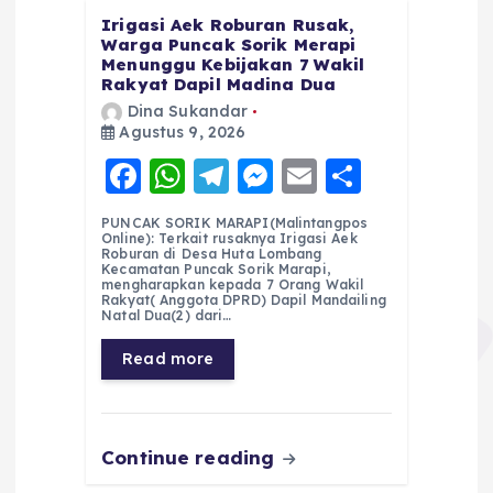
Irigasi Aek Roburan Rusak,
Warga Puncak Sorik Merapi
Menunggu Kebijakan 7 Wakil
Rakyat Dapil Madina Dua
Dina Sukandar
Agustus 9, 2026
F
W
T
M
E
S
a
h
el
e
m
h
PUNCAK SORIK MARAPI(Malintangpos
c
a
e
ss
ai
a
Online): Terkait rusaknya Irigasi Aek
Roburan di Desa Huta Lombang
e
ts
g
e
l
re
Kecamatan Puncak Sorik Marapi,
mengharapkan kepada 7 Orang Wakil
Rakyat( Anggota DPRD) Dapil Mandailing
b
A
r
n
Natal Dua(2) dari…
o
p
a
g
Read more
o
p
m
er
k
Continue reading