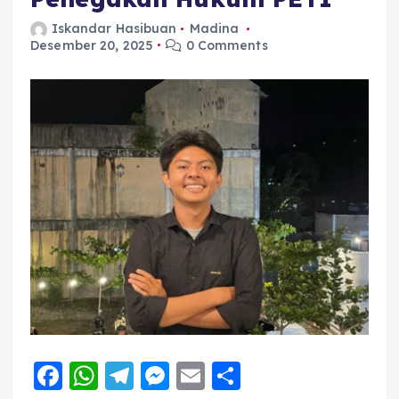
Iskandar Hasibuan
Madina
Desember 20, 2025
0 Comments
F
W
T
M
E
S