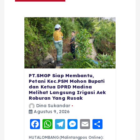
PT.SMGP Siap Membantu,
Petani Kec.PSM Mohon Bupati
dan Ketua DPRD Madina
Melihat Langsung Irigasi Aek
Roburan Yang Rusak
Dina Sukandar
Agustus 9, 2026
F
W
T
M
E
S
a
h
el
e
m
h
HUTALOMBANG(Malintangpos Online):