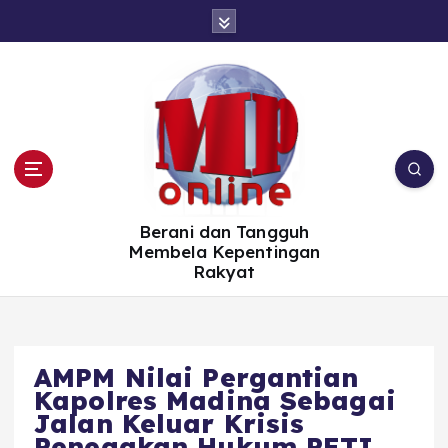
S
k
i
p
t
o
c
o
n
t
e
n
t
Berani dan Tangguh
Membela Kepentingan
Rakyat
AMPM Nilai Pergantian
Kapolres Madina Sebagai
Jalan Keluar Krisis
Penegakan Hukum PETI