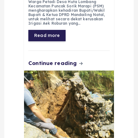
c
a
e
ss
ai
a
Warga Petadi Desa Huta Lombang
Kecamatan Puncak Sorik Marapi (PSM)
e
ts
g
e
l
re
mengharapkan kehadiran Bupati/Wakil
Bupati & Ketua DPRD Mandailing Natal,
untuk melihat secara dekat kerusakan
b
A
r
n
Irigasi Aek Roburan yang…
o
p
a
g
Read more
o
p
m
er
k
Continue reading