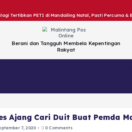
gi Tertibkan PETI di Mandailing Natal, Pasti Percuma & 
Berani dan Tangguh Membela Kepentingan
Rakyat
Nasional
Daerah
Hiburan
Artikel
es Ajang Cari Duit Buat Pemda M
eptember 7, 2020
0 Comments