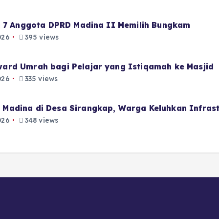
i 7 Anggota DPRD Madina II Memilih Bungkam
026
395 views
ard Umrah bagi Pelajar yang Istiqamah ke Masjid
026
335 views
Madina di Desa Sirangkap, Warga Keluhkan Infrast
026
348 views