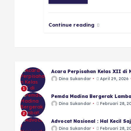
o
p
m
er
k
Continue reading
Acara Perpisahan Kelas XII di
Dina Sukandar
April 29, 2026
1
Pemda Madina Bergerak Lamba
Dina Sukandar
Februari 28, 2
2
Advocat Nasional : Hal Kecil S
Dina Sukandar
Februari 28, 2