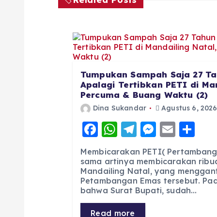
Tumpukan Sampah Saja 27 Ta
Apalagi Tertibkan PETI di Man
Percuma & Buang Waktu (2)
Dina Sukandar
Agustus 6, 202
F
W
T
M
E
S
a
h
el
e
m
h
Membicarakan PETI( Pertambang
c
a
e
ss
ai
a
sama artinya membicarakan ribua
Mandailing Natal, yang menggan
e
ts
g
e
l
re
Petambangan Emas tersebut. Pad
b
A
r
n
bahwa Surat Bupati, sudah…
o
p
a
g
Read more