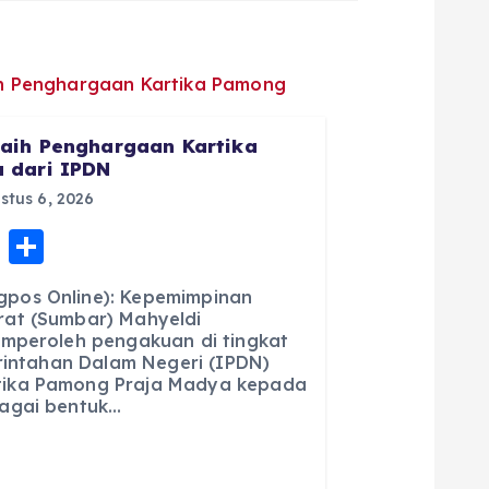
aih Penghargaan Kartika
 dari IPDN
tus 6, 2026
E
S
m
h
pos Online): Kepemimpinan
ai
a
at (Sumbar) Mahyeldi
emperoleh pengakuan di tingkat
l
re
erintahan Dalam Negeri (IPDN)
ika Pamong Praja Madya kepada
agai bentuk…