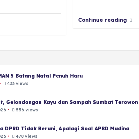
k
Continue reading
 MAN 5 Batang Natal Penuh Haru
433 views
t, Gelondongan Kayu dan Sampah Sumbat Terowon
026
556 views
aja DPRD Tidak Berani, Apalagi Soal APBD Madina
026
478 views