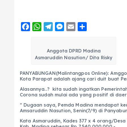
F
W
T
M
E
S
a
h
el
e
m
h
c
a
e
ss
ai
a
Anggota DPRD Madina
e
ts
g
e
l
re
Asmaruddin Nasution/ Dita Risky
b
A
r
n
o
p
a
g
PANYABUNGAN(Malintangpos Online): Amggot
o
p
m
er
Kota Parapat adalah ajang cari duit buat 
k
Alasannya..? kita sudah ingatkan Pemerintah
Corona sudah mulai ada yang positif di daer
” Dugaan saya, Pemda Madina mendapat keu
Amsaruddin Nasution, Senin(7/9) di Panyabu
Kata Asmaruddin, Kades 377 x 4 orang/Desa 
Kab. Madina sebesar Rp 7.540.000.000.-