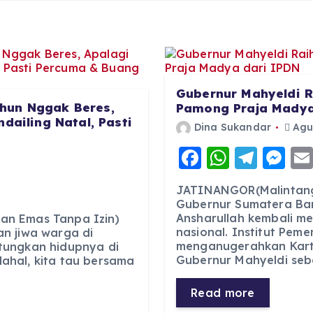
Gubernur Mahyeldi R
hun Nggak Beres,
Pamong Praja Madya
dailing Natal, Pasti
Dina Sukandar
Agus
F
W
T
M
6
a
h
el
e
JATINANGOR(Malintang
c
a
e
ss
Gubernur Sumatera Bar
Ansharullah kembali m
e
ts
g
e
an Emas Tanpa Izin)
nasional. Institut Pem
n jiwa warga di
b
A
r
n
menganugerahkan Kart
tungkan hidupnya di
Gubernur Mahyeldi seb
ahal, kita tau bersama
o
p
a
g
o
p
m
er
Read more