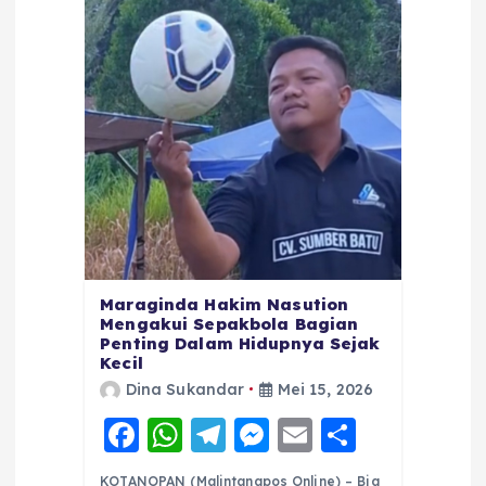
Maraginda Hakim Nasution
Mengakui Sepakbola Bagian
Penting Dalam Hidupnya Sejak
Kecil
Dina Sukandar
Mei 15, 2026
F
W
T
M
E
S
a
h
el
e
m
h
KOTANOPAN (Malintangpos Online) – Big