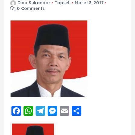
Dina Sukandar
Tapsel
Maret 3, 2017
0 Comments
F
W
T
M
E
S
a
h
el
e
m
h
c
a
e
ss
ai
a