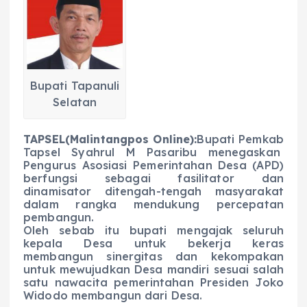
e
ts
g
e
l
re
b
A
r
n
o
p
a
g
o
p
m
er
Bupati Tapanuli
k
Selatan
TAPSEL(Malintangpos Online):
Bupati Pemkab
Tapsel Syahrul M Pasaribu menegaskan
Pengurus Asosiasi Pemerintahan Desa (APD)
berfungsi sebagai fasilitator dan
dinamisator ditengah-tengah masyarakat
dalam rangka mendukung percepatan
pembangun.
Oleh sebab itu bupati mengajak seluruh
kepala Desa untuk bekerja keras
membangun sinergitas dan kekompakan
untuk mewujudkan Desa mandiri sesuai salah
satu nawacita pemerintahan Presiden Joko
Widodo membangun dari Desa.