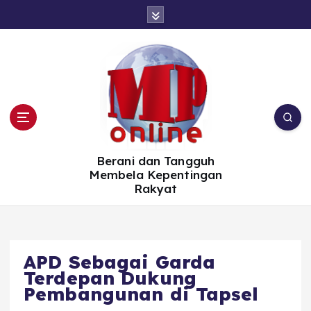
S
k
i
p
t
o
c
o
n
t
e
n
t
Berani dan Tangguh
Membela Kepentingan
Rakyat
APD Sebagai Garda
Terdepan Dukung
Pembangunan di Tapsel