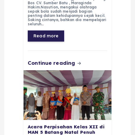
c
a
e
ss
ai
a
Bos CV. Sumber Batu , Maraginda
Hakim.Nasution, mengakui olahraga
e
ts
g
e
l
re
sepak bola sudah menjadi bagian
penting dalam kehidupannya sejak kecil.
Saking cintanya, bahkan dia mempelajari
b
A
r
n
seluruh…
o
p
a
g
Read more
o
p
m
er
k
Continue reading
Acara Perpisahan Kelas XII di
MAN 5 Batang Natal Penuh