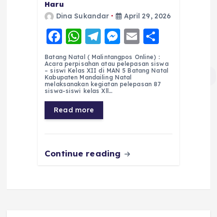
Haru
Dina Sukandar
April 29, 2026
F
W
T
M
E
S
a
h
el
e
m
h
Batang Natal ( Malintangpos Online) :
c
a
e
ss
ai
a
Acara perpisahan atau pelepasan siswa
– siswi Kelas XII di MAN 5 Batang Natal
e
ts
g
e
l
re
Kabupaten Mandailing Natal
melaksanakan kegiatan pelepasan 87
siswa-siswi kelas Xll…
b
A
r
n
o
p
a
g
Read more
o
p
m
er
k
Continue reading