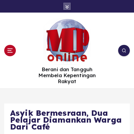
S
k
i
p
t
o
c
o
n
t
e
n
t
Berani dan Tangguh
Membela Kepentingan
Rakyat
Asyik Bermesraan, Dua
Pelajar Diamankan Warga
Dari Café