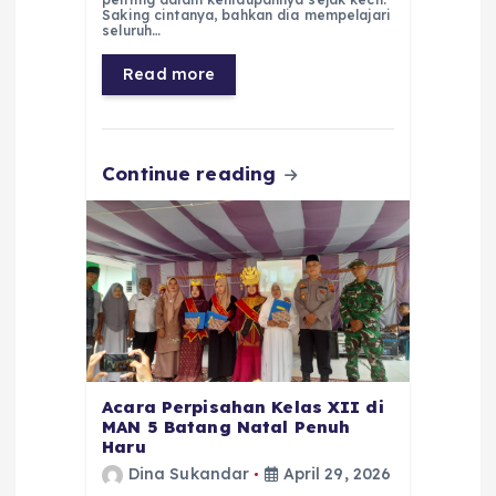
Saking cintanya, bahkan dia mempelajari
b
A
r
n
seluruh…
o
p
a
g
Read more
o
p
m
er
k
Continue reading
Acara Perpisahan Kelas XII di
MAN 5 Batang Natal Penuh
Haru
Dina Sukandar
April 29, 2026