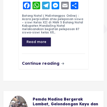
F
W
T
M
E
S
a
h
el
e
m
h
Batang Natal ( Malintangpos Online) :
c
a
e
ss
ai
a
Acara perpisahan atau pelepasan siswa
– siswi Kelas XII di MAN 5 Batang Natal
e
ts
g
e
l
re
Kabupaten Mandailing Natal
melaksanakan kegiatan pelepasan 87
siswa-siswi kelas Xll…
b
A
r
n
o
p
a
g
Read more
o
p
m
er
k
Continue reading
Pemda Madina Bergerak
u
Lambat, Gelondongan Kayu dan