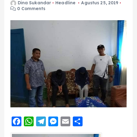
Dina Sukandar
Headline
Agustus 25, 2019
0 Comments
F
W
T
M
E
S
a
h
el
e
m
h