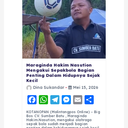
Maraginda Hakim Nasution
Mengakui Sepakbola Bagian
Penting Dalam Hidupnya Sejak
Kecil
Dina Sukandar
Mei 15, 2026
F
W
T
M
E
S
a
h
el
e
m
h
KOTANOPAN (Malintangpos Online) – Big
c
a
e
ss
ai
a
Bos CV. Sumber Batu , Maraginda
Hakim.Nasution, mengakui olahraga
e
ts
g
e
l
re
sepak bola sudah menjadi bagian
penting dalam kehidupannya sejak kecil.