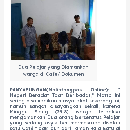
c
a
e
ss
ai
a
e
ts
g
e
l
re
b
A
r
n
o
p
a
g
o
p
m
er
k
Dua Pelajar yang Diamankan
warga di Cafe/ Dokumen
PANYABUNGAN(Malintangpos Online):
“
Negeri Beradat Taat Beribadat,” Motto ini
sering disampaikan masyarakat sekarang ini,
namun sangat disayangkan sekali, karena
Minggu Siang (25-8) warga terpaksa
mengamankan Dua orang bersetatus Pelajar
yang sedang asyik ber mermesraan disalah
satu Café tidak jauh dari Taman Raja Batu di