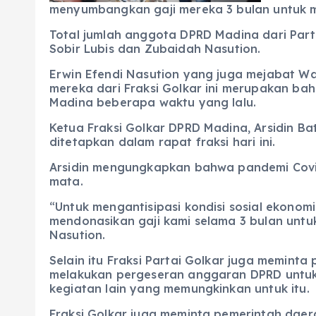
o
p
m
er
menyumbangkan gaji mereka 3 bulan untuk m
k
Total jumlah anggota DPRD Madina dari Partai
Sobir Lubis dan Zubaidah Nasution.
Erwin Efendi Nasution yang juga mejabat Wa
mereka dari Fraksi Golkar ini merupakan ba
Madina beberapa waktu yang lalu.
Ketua Fraksi Golkar DPRD Madina, Arsidin B
ditetapkan dalam rapat fraksi hari ini.
Arsidin mengungkapkan bahwa pandemi Covid-1
mata.
“Untuk mengantisipasi kondisi sosial ekonomi
mendonasikan gaji kami selama 3 bulan unt
Nasution.
Selain itu Fraksi Partai Golkar juga memin
melakukan pergeseran anggaran DPRD untuk 
kegiatan lain yang memungkinkan untuk itu.
Fraksi Golkar juga meminta pemerintah dae