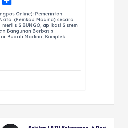
E
S
m
h
gpos Online): Pemerintah
ai
a
Natal (Pemkab Madina) secara
merilis SiBUNGO, aplikasi Sistem
l
re
dan Bangunan Berbasis
tor Bupati Madina, Komplek
 Dari
Wako Fadly Amran Siapkan