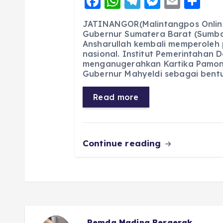
F
W
T
M
E
S
a
h
el
e
m
h
JATINANGOR(Malintangpos Onlin
c
a
e
ss
ai
a
Gubernur Sumatera Barat (Sumba
Ansharullah kembali memperoleh 
e
ts
g
e
l
re
nasional. Institut Pemerintahan 
b
A
r
n
menganugerahkan Kartika Pamo
Gubernur Mahyeldi sebagai bent
o
p
a
g
o
p
m
er
Read more
k
Continue reading
rgerak
Advocat Nasional : Hal