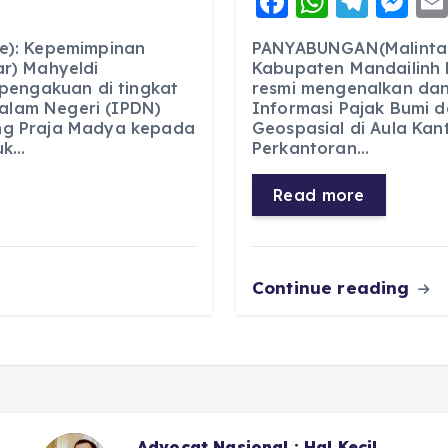
F
W
T
M
a
h
el
e
PANYABUNGAN(Malintan
e): Kepemimpinan
c
a
e
ss
Kabupaten Mandailinh 
r) Mahyeldi
resmi mengenalkan dan 
e
ts
g
e
pengakuan di tingkat
Informasi Pajak Bumi 
Dalam Negeri (IPDN)
b
A
r
n
Geospasial di Aula Kan
ng Praja Madya kepada
Perkantoran…
uk…
o
p
a
g
o
p
m
er
Read more
k
Continue reading
 Kecil
Sekitar LPJU Kotanopan, 6