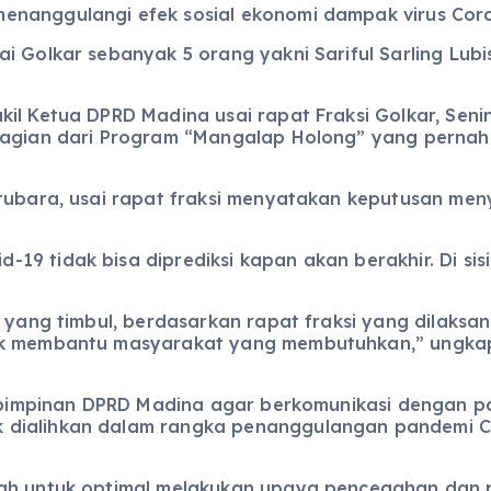
enanggulangi efek sosial ekonomi dampak virus Coro
 Golkar sebanyak 5 orang yakni Sariful Sarling Lubis
kil Ketua DPRD Madina usai rapat Fraksi Golkar, Se
hagian dari Program “Mangalap Holong” yang pernah 
atubara, usai rapat fraksi menyatakan keputusan men
9 tidak bisa diprediksi kapan akan berakhir. Di sisi
 yang timbul, berdasarkan rapat fraksi yang dilaksan
uk membantu masyarakat yang membutuhkan,” ungkap 
ta pimpinan DPRD Madina agar berkomunikasi dengan p
dialihkan dalam rangka penanggulangan pandemi Co
rah untuk optimal melakukan upaya pencegahan dan