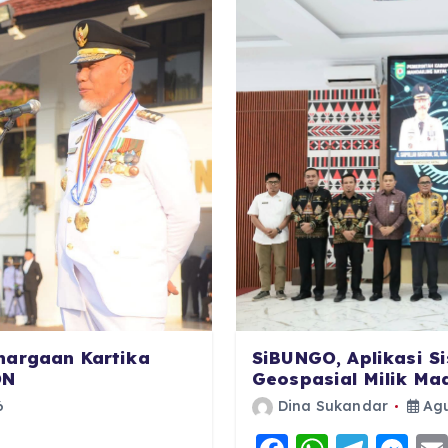
SiBUNGO, Aplikasi S
hargaan Kartika
Geospasial Milik Ma
DN
Dina Sukandar
Agu
6