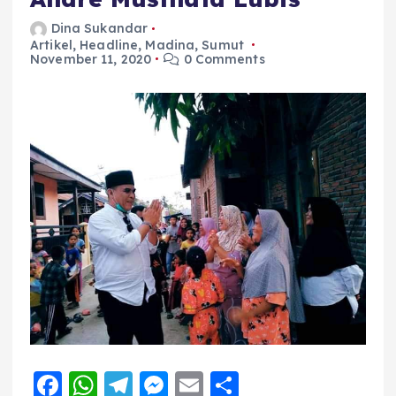
Dina Sukandar
Artikel
,
Headline
,
Madina
,
Sumut
November 11, 2020
0 Comments
F
W
T
M
E
S