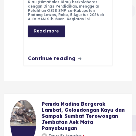
c
a
e
ss
ai
a
Riau (HimaPalas Riau) berkolaborasi
e
ts
g
e
l
re
dengan Dinas Pendidikan, menggelar
Pelatihan OSIS SMP se-Kabupaten
Padang Lawas, Rabu, 5 Agustus 2026 di
b
A
r
n
Aula MAN Sibuhuan. Kegiatan ini…
o
p
a
g
Read more
o
p
m
er
k
Continue reading
Pemda Madina Bergerak
u
Lambat, Gelondongan Kayu dan
Sampah Sumbat Terowongan
Jembatan Aek Mata
Panyabungan
Dina Sukandar