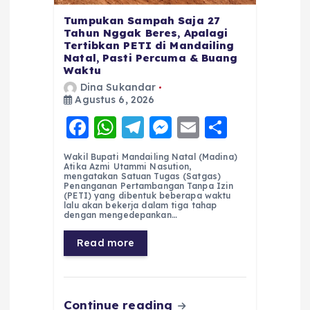
Tumpukan Sampah Saja 27
Tahun Nggak Beres, Apalagi
Tertibkan PETI di Mandailing
Natal, Pasti Percuma & Buang
Waktu
Dina Sukandar
Agustus 6, 2026
F
W
T
M
E
S
a
h
el
e
m
h
Wakil Bupati Mandailing Natal (Madina)
c
a
e
ss
ai
a
Atika Azmi Utammi Nasution,
mengatakan Satuan Tugas (Satgas)
e
ts
g
e
l
re
Penanganan Pertambangan Tanpa Izin
(PETI) yang dibentuk beberapa waktu
lalu akan bekerja dalam tiga tahap
b
A
r
n
dengan mengedepankan…
o
p
a
g
Read more
o
p
m
er
k
Continue reading