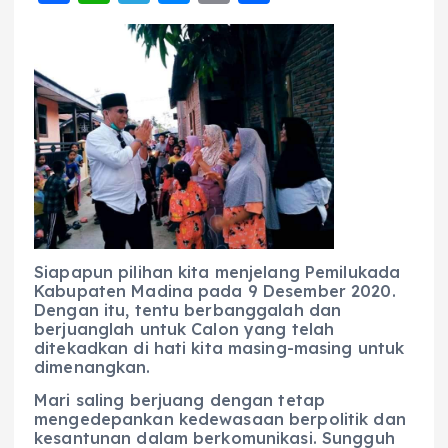
a
h
el
e
m
h
c
a
e
ss
ai
a
e
ts
g
e
l
re
b
A
r
n
o
p
a
g
o
p
m
er
k
Siapapun pilihan kita menjelang Pemilukada
Kabupaten Madina pada 9 Desember 2020.
Dengan itu, tentu berbanggalah dan
berjuanglah untuk Calon yang telah
ditekadkan di hati kita masing-masing untuk
dimenangkan.
Mari saling berjuang dengan tetap
mengedepankan kedewasaan berpolitik dan
kesantunan dalam berkomunikasi. Sungguh