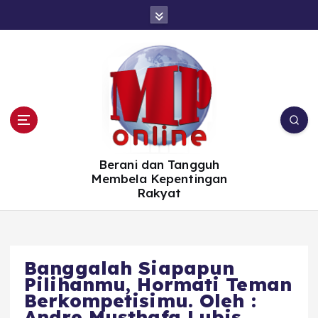
S
k
i
p
t
o
c
o
n
t
e
n
t
Berani dan Tangguh
Membela Kepentingan
Rakyat
Banggalah Siapapun
Pilihanmu, Hormati Teman
Berkompetisimu. Oleh :
Andre Musthafa Lubis