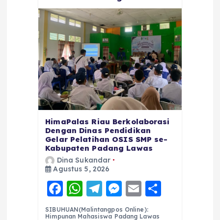
HimaPalas Riau Berkolaborasi
Dengan Dinas Pendidikan
Gelar Pelatihan OSIS SMP se-
Kabupaten Padang Lawas
Dina Sukandar
Agustus 5, 2026
F
W
T
M
E
S
a
h
el
e
m
h
SIBUHUAN(Malintangpos Online):
Himpunan Mahasiswa Padang Lawas