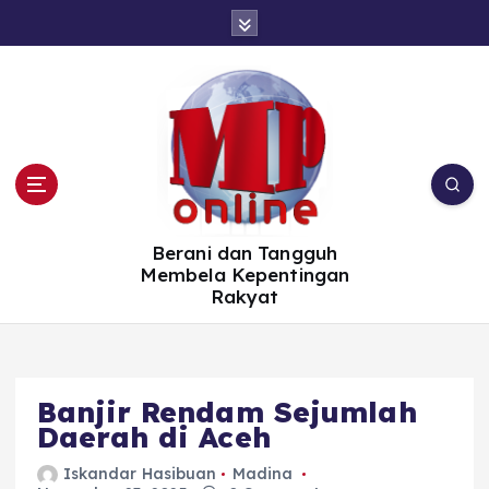
S
k
i
p
t
o
c
o
n
t
e
n
t
Berani dan Tangguh
Membela Kepentingan
Rakyat
Banjir Rendam Sejumlah
Daerah di Aceh
Iskandar Hasibuan
Madina