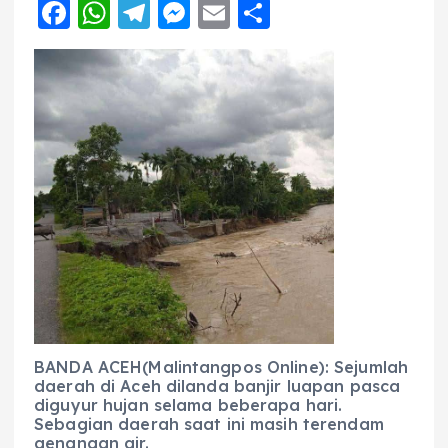
F
W
T
M
E
S
a
h
el
e
m
h
c
a
e
ss
ai
a
e
ts
g
e
l
re
b
A
r
n
o
p
a
g
o
p
m
er
k
BANDA ACEH(Malintangpos Online): Sejumlah
daerah di Aceh dilanda banjir luapan pasca
diguyur hujan selama beberapa hari.
Sebagian daerah saat ini masih terendam
genangan air.