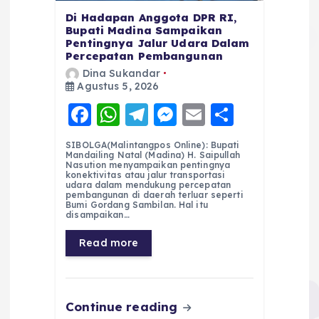
Di Hadapan Anggota DPR RI,
Bupati Madina Sampaikan
Pentingnya Jalur Udara Dalam
Percepatan Pembangunan
Dina Sukandar
Agustus 5, 2026
F
W
T
M
E
S
a
h
el
e
m
h
SIBOLGA(Malintangpos Online): Bupati
c
a
e
ss
ai
a
Mandailing Natal (Madina) H. Saipullah
Nasution menyampaikan pentingnya
e
ts
g
e
l
re
konektivitas atau jalur transportasi
udara dalam mendukung percepatan
pembangunan di daerah terluar seperti
b
A
r
n
Bumi Gordang Sambilan. Hal itu
disampaikan…
o
p
a
g
Read more
o
p
m
er
k
Continue reading