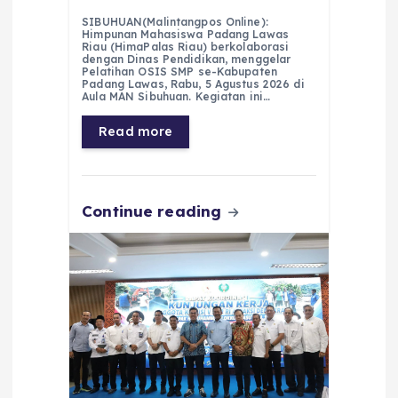
a
h
el
e
m
h
SIBUHUAN(Malintangpos Online):
c
a
e
ss
ai
a
Himpunan Mahasiswa Padang Lawas
Riau (HimaPalas Riau) berkolaborasi
e
ts
g
e
l
re
dengan Dinas Pendidikan, menggelar
Pelatihan OSIS SMP se-Kabupaten
Padang Lawas, Rabu, 5 Agustus 2026 di
b
A
r
n
Aula MAN Sibuhuan. Kegiatan ini…
o
p
a
g
Read more
o
p
m
er
k
Continue reading