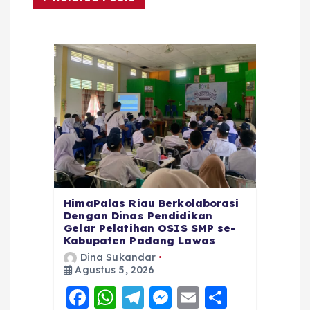
HimaPalas Riau Berkolaborasi
Dengan Dinas Pendidikan
Gelar Pelatihan OSIS SMP se-
Kabupaten Padang Lawas
Dina Sukandar
Agustus 5, 2026
F
W
T
M
E
S