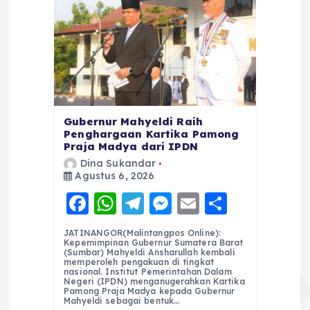
Gubernur Mahyeldi Raih
Penghargaan Kartika Pamong
Praja Madya dari IPDN
Dina Sukandar
Agustus 6, 2026
F
W
T
M
E
S
a
h
el
e
m
h
JATINANGOR(Malintangpos Online):
c
a
e
ss
ai
a
Kepemimpinan Gubernur Sumatera Barat
(Sumbar) Mahyeldi Ansharullah kembali
e
ts
g
e
l
re
memperoleh pengakuan di tingkat
nasional. Institut Pemerintahan Dalam
Negeri (IPDN) menganugerahkan Kartika
b
A
r
n
Pamong Praja Madya kepada Gubernur
Mahyeldi sebagai bentuk…