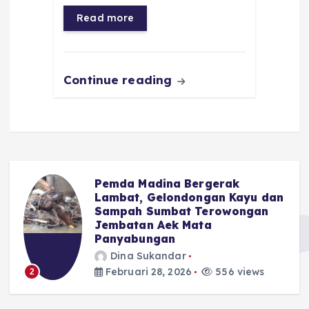
o
p
a
g
Read more
o
p
m
er
k
Continue reading
Pemda Madina Bergerak
u
Lambat, Gelondongan Kayu dan
Sampah Sumbat Terowongan
Jembatan Aek Mata
Panyabungan
Dina Sukandar
Februari 28, 2026
556 views
2