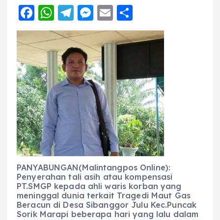
F
W
T
M
E
S
a
h
el
e
m
h
c
a
e
ss
ai
a
e
ts
g
e
l
re
b
A
r
n
o
p
a
g
o
p
m
er
k
PANYABUNGAN(Malintangpos Online):
Penyerahan tali asih atau kompensasi
PT.SMGP kepada ahli waris korban yang
meninggal dunia terkait Tragedi Maut Gas
Beracun di Desa Sibanggor Julu Kec.Puncak
Sorik Marapi beberapa hari yang lalu dalam