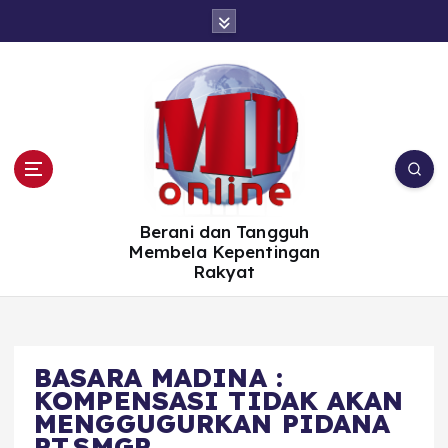
S
k
i
p
t
o
c
o
n
t
e
n
t
Berani dan Tangguh
Membela Kepentingan
Rakyat
BASARA MADINA :
KOMPENSASI TIDAK AKAN
MENGGUGURKAN PIDANA
PT.SMGP