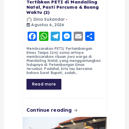
Tertibkan PETI di Mandailing
Natal, Pasti Percuma & Buang
Waktu (2)
Dina Sukandar
Agustus 6, 2026
F
W
T
M
E
S
a
h
el
e
m
h
Membicarakan PETI( Pertambangan
c
a
e
ss
ai
a
Emas Tanpa Izin) sama artinya
membicarakan ribuan jiwa warga di
e
ts
g
e
l
re
Mandailing Natal, yang menggantungkan
hidupnya di Petambangan Emas
tersebut. Padahal, kita tau bersama
b
A
r
n
bahwa Surat Bupati, sudah…
o
p
a
g
Read more
o
p
m
er
k
Continue reading