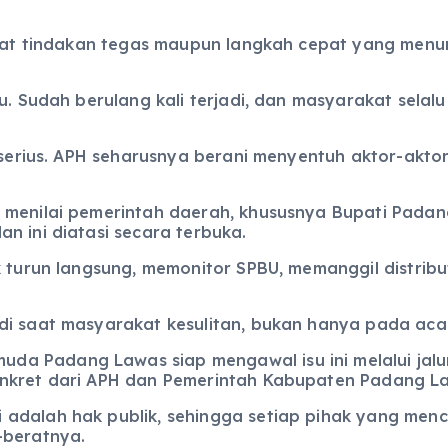
lihat tindakan tegas maupun langkah cepat yang men
ru. Sudah berulang kali terjadi, dan masyarakat sel
n serius. APH seharusnya berani menyentuh aktor-akto
a menilai pemerintah daerah, khususnya Bupati Pada
n ini diatasi secara terbuka.
k turun langsung, memonitor SPBU, memanggil distribu
di saat masyarakat kesulitan, bukan hanya pada aca
 Padang Lawas siap mengawal isu ini melalui jalur k
onkret dari APH dan Pemerintah Kabupaten Padang L
adalah hak publik, sehingga setiap pihak yang menc
-beratnya.