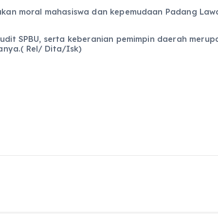
desakan moral mahasiswa dan kepemudaan Padang Law
 audit SPBU, serta keberanian pemimpin daerah meru
ya.( Rel/ Dita/Isk)