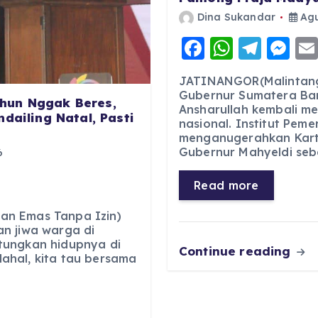
Dina Sukandar
Agu
F
W
T
M
a
h
el
e
JATINANGOR(Malintang
c
a
e
ss
Gubernur Sumatera Bar
hun Nggak Beres,
Ansharullah kembali m
e
ts
g
e
dailing Natal, Pasti
nasional. Institut Pem
b
A
r
n
menganugerahkan Kart
Gubernur Mahyeldi seb
6
o
p
a
g
o
p
m
er
Read more
k
an Emas Tanpa Izin)
n jiwa warga di
tungkan hidupnya di
Continue reading
ahal, kita tau bersama