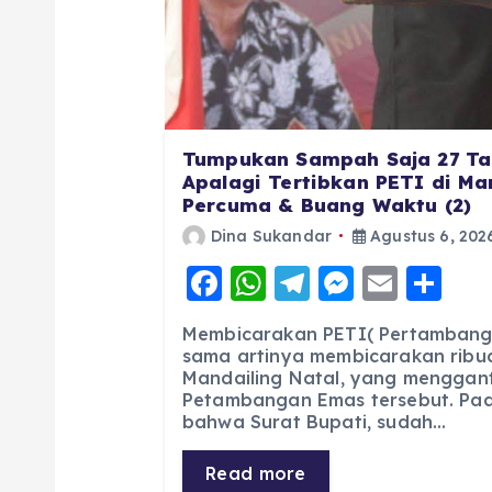
Tumpukan Sampah Saja 27 Ta
Apalagi Tertibkan PETI di Man
Percuma & Buang Waktu (2)
Dina Sukandar
Agustus 6, 202
F
W
T
M
E
S
a
h
el
e
m
h
Membicarakan PETI( Pertambang
c
a
e
ss
ai
a
sama artinya membicarakan ribua
Mandailing Natal, yang menggan
e
ts
g
e
l
re
Petambangan Emas tersebut. Pad
b
A
r
n
bahwa Surat Bupati, sudah…
o
p
a
g
Read more