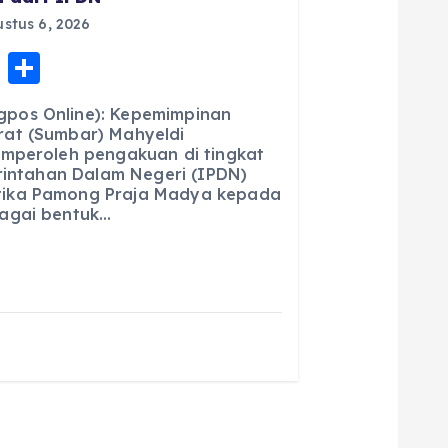
stus 6, 2026
E
S
m
h
pos Online): Kepemimpinan
ai
a
at (Sumbar) Mahyeldi
emperoleh pengakuan di tingkat
l
re
erintahan Dalam Negeri (IPDN)
ika Pamong Praja Madya kepada
agai bentuk…