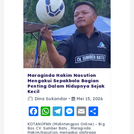
Maraginda Hakim Nasution
Mengakui Sepakbola Bagian
Penting Dalam Hidupnya Sejak
Kecil
Dina Sukandar
Mei 15, 2026
F
W
T
M
E
S
a
h
el
e
m
h
KOTANOPAN (Malintangpos Online) – Big
c
a
e
ss
ai
a
Bos CV. Sumber Batu , Maraginda
Hakim.Nasution, mengakui olahraga