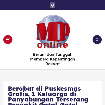
S
k
i
p
t
o
c
o
n
t
e
n
t
Berani dan Tangguh
Membela Kepentingan
Rakyat
Berobat di Puskesmas
Gratis, 1 Keluarga di
Panyabungan Terserang
Penyakit Gatal-Gatal