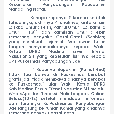
Kecamatan Panyabungan Kabupaten
Mandailing Natal.
Kenapa rupanya..? karena ketidak
tahuannya, akhirnya 4 anaknya, antara lain
1: Ikbal Umur : 14 th, Pahrul Umur : 13, karmila
th
Umur : 1,8
dan karmisah Umur : 4bln
terserang penyakit Gatal-Gatal (Scabies)
yang membuat sejumlah Wartawan turun
tangan menyampaikannya kepada Wakil
Ketua DPRD Madina Erwin Efendi
Nasution,SH yang kebetulan istrinya Kepala
UPT.Puskesmas Panyabungan Jae.
“ Rupanya Bapak ini (Kamal Red)
tidak tau bahwa di Puskesmas berobat
gratis jadi tidak membawa anaknya berobat
ke Puskesmas,” ujar Wakil Ketua DPRD
Kab.Madina Erwin Efendi Nasution,SH melalui
WhatsApp ke Redaksi Malintangpos Online,
Selasa(10-12) setelah mendapat informasi
dari turunnya Ka.Puskesmas Panyabungan
Jae langsung ke rumah Kamal yang anaknya
terserang penyakit gatal-gatal.