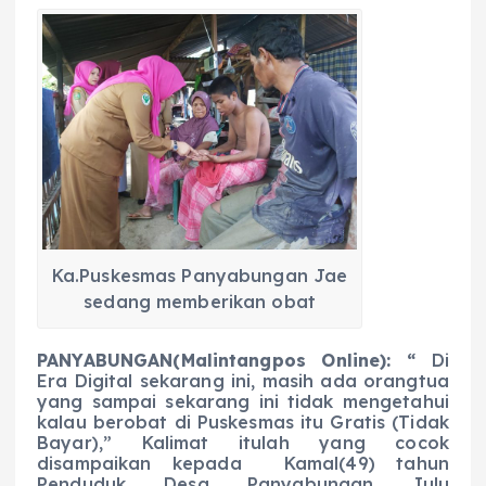
a
h
el
e
m
h
c
a
e
ss
ai
a
e
ts
g
e
l
re
b
A
r
n
o
p
a
g
o
p
m
er
k
Ka.Puskesmas Panyabungan Jae
sedang memberikan obat
PANYABUNGAN(Malintangpos Online): “
Di
Era Digital sekarang ini, masih ada orangtua
yang sampai sekarang ini tidak mengetahui
kalau berobat di Puskesmas itu Gratis (Tidak
Bayar),” Kalimat itulah yang cocok
disampaikan kepada Kamal(49) tahun
Penduduk Desa Panyabungan Julu