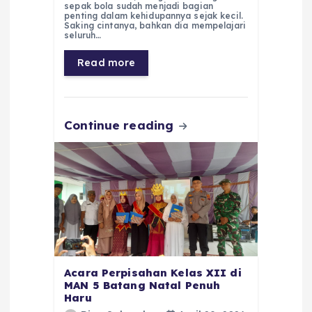
e
ts
g
e
l
re
sepak bola sudah menjadi bagian
penting dalam kehidupannya sejak kecil.
Saking cintanya, bahkan dia mempelajari
b
A
r
n
seluruh…
o
p
a
g
Read more
o
p
m
er
k
Continue reading
Acara Perpisahan Kelas XII di
MAN 5 Batang Natal Penuh
Haru