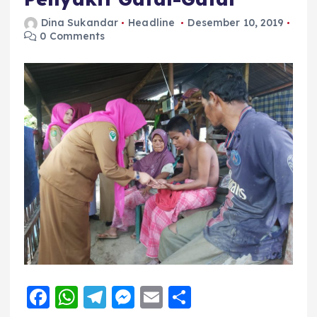
Dina Sukandar
Headline
Desember 10, 2019
0 Comments
F
W
T
M
E
S