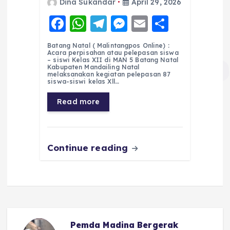
Dina Sukandar
April 29, 2026
F
W
T
M
E
S
a
h
el
e
m
h
Batang Natal ( Malintangpos Online) :
c
a
e
ss
ai
a
Acara perpisahan atau pelepasan siswa
– siswi Kelas XII di MAN 5 Batang Natal
e
ts
g
e
l
re
Kabupaten Mandailing Natal
melaksanakan kegiatan pelepasan 87
siswa-siswi kelas Xll…
b
A
r
n
o
p
a
g
Read more
o
p
m
er
k
Continue reading
Pemda Madina Bergerak