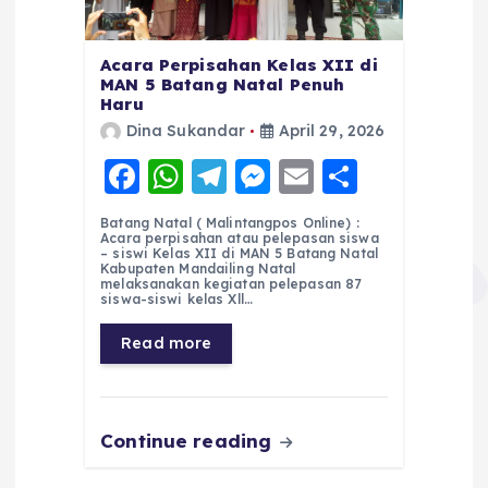
Acara Perpisahan Kelas XII di
MAN 5 Batang Natal Penuh
Haru
Dina Sukandar
April 29, 2026
F
W
T
M
E
S
a
h
el
e
m
h
Batang Natal ( Malintangpos Online) :
c
a
e
ss
ai
a
Acara perpisahan atau pelepasan siswa
– siswi Kelas XII di MAN 5 Batang Natal
e
ts
g
e
l
re
Kabupaten Mandailing Natal
melaksanakan kegiatan pelepasan 87
siswa-siswi kelas Xll…
b
A
r
n
o
p
a
g
Read more
o
p
m
er
k
Continue reading