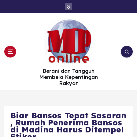
S
k
i
p
t
o
c
o
n
t
e
n
t
Berani dan Tangguh
Membela Kepentingan
Rakyat
Biar Bansos Tepat Sasaran
, Rumah Penerima Bansos
di Madina Harus Ditempel
Stiker