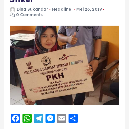
Dina Sukandar
Headline
Mei 26, 2019
0 Comments
F
W
T
M
E
S
a
h
el
e
m
h