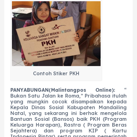
c
a
e
ss
ai
a
e
ts
g
e
l
re
b
A
r
n
o
p
a
g
o
p
m
er
k
Contoh Stiker PKH
PANYABUNGAN(Malintangpos Online):
“
Bukan Satu Jalan ke Roma,” Pribahasa itulah
yang mungkin cocok disampaikan kepada
Kepala Dinas Sosial Kabupaten Mandailing
Natal, yang sekarang ini berhak mengelola
Bantuan Sosial (Bansos) baik PKH (Program
Keluarga Harapan), Rastra ( Program Beras
Sejahtera) dan program KIP ( Kartu
Indonesia Pintar) serta program pemerintah