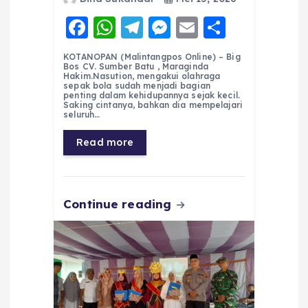
F
W
T
M
E
S
a
h
el
e
m
h
KOTANOPAN (Malintangpos Online) – Big
c
a
e
ss
ai
a
Bos CV. Sumber Batu , Maraginda
Hakim.Nasution, mengakui olahraga
e
ts
g
e
l
re
sepak bola sudah menjadi bagian
penting dalam kehidupannya sejak kecil.
Saking cintanya, bahkan dia mempelajari
b
A
r
n
seluruh…
o
p
a
g
Read more
o
p
m
er
k
Continue reading