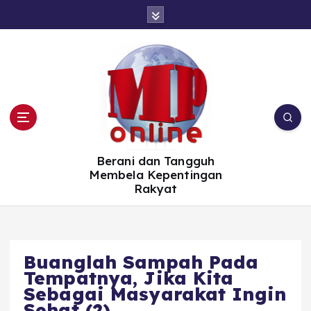
S
k
i
p
t
o
c
o
n
t
e
n
t
Berani dan Tangguh
Membela Kepentingan
Rakyat
Buanglah Sampah Pada
Tempatnya, Jika Kita
Sebagai Masyarakat Ingin
Sehat (2)