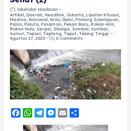
Iskandar Hasibuan
Artikel
,
Daerah
,
Headline
,
Jakarta
,
Liputan Khusus
,
Madina
,
Nasional
,
Nias
,
Opini
,
Padang Sidempuan
,
Palas
,
Paluta
,
Pasaman
,
Pekan Baru
,
Rokan Hilir
,
Rokan Hulu
,
Sergai
,
Sibolga
,
Sumbar
,
Sumbar
,
Sumut
,
Tapsel
,
Tapteng
,
Taput
,
Tebing Tinggi
Agustus 27, 2025
0 Comments
F
W
T
M
E
S
a
h
el
e
m
h