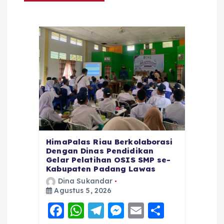
HimaPalas Riau Berkolaborasi
Dengan Dinas Pendidikan
Gelar Pelatihan OSIS SMP se-
Kabupaten Padang Lawas
Dina Sukandar
Agustus 5, 2026
F
W
T
M
E
S