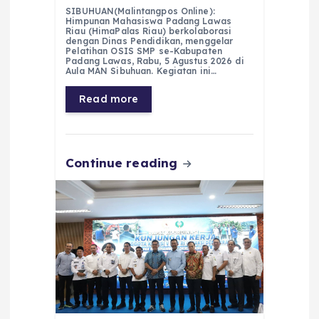
a
h
el
e
m
h
SIBUHUAN(Malintangpos Online):
c
a
e
ss
ai
a
Himpunan Mahasiswa Padang Lawas
Riau (HimaPalas Riau) berkolaborasi
e
ts
g
e
l
re
dengan Dinas Pendidikan, menggelar
Pelatihan OSIS SMP se-Kabupaten
Padang Lawas, Rabu, 5 Agustus 2026 di
b
A
r
n
Aula MAN Sibuhuan. Kegiatan ini…
o
p
a
g
Read more
o
p
m
er
k
Continue reading