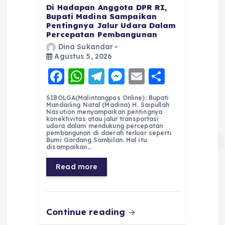
Di Hadapan Anggota DPR RI,
Bupati Madina Sampaikan
Pentingnya Jalur Udara Dalam
Percepatan Pembangunan
Dina Sukandar
Agustus 5, 2026
F
W
T
M
E
S
a
h
el
e
m
h
SIBOLGA(Malintangpos Online): Bupati
c
a
e
ss
ai
a
Mandailing Natal (Madina) H. Saipullah
Nasution menyampaikan pentingnya
e
ts
g
e
l
re
konektivitas atau jalur transportasi
udara dalam mendukung percepatan
pembangunan di daerah terluar seperti
b
A
r
n
Bumi Gordang Sambilan. Hal itu
disampaikan…
o
p
a
g
Read more
o
p
m
er
k
Continue reading