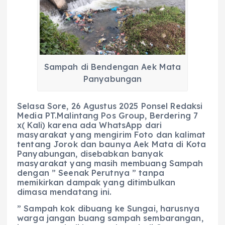
c
a
e
ss
ai
a
e
ts
g
e
l
re
b
A
r
n
o
p
a
g
o
p
m
er
Sampah di Bendengan Aek Mata
k
Panyabungan
Selasa Sore, 26 Agustus 2025 Ponsel Redaksi
Media PT.Malintang Pos Group, Berdering 7
x( Kali) karena ada WhatsApp dari
masyarakat yang mengirim Foto dan kalimat
tentang Jorok dan baunya Aek Mata di Kota
Panyabungan, disebabkan banyak
masyarakat yang masih membuang Sampah
dengan ” Seenak Perutnya ” tanpa
memikirkan dampak yang ditimbulkan
dimasa mendatang ini.
” Sampah kok dibuang ke Sungai, harusnya
warga jangan buang sampah sembarangan,