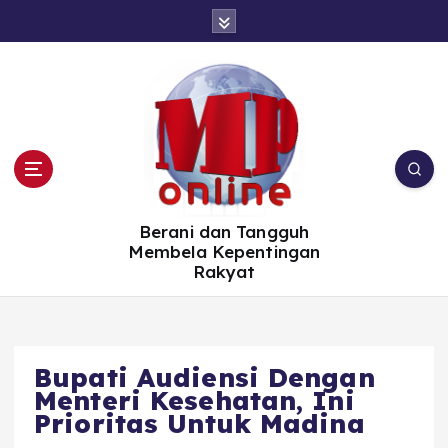
S
k
i
p
t
o
c
o
n
t
e
n
t
Berani dan Tangguh
Membela Kepentingan
Rakyat
Bupati Audiensi Dengan
Menteri Kesehatan, Ini
Prioritas Untuk Madina