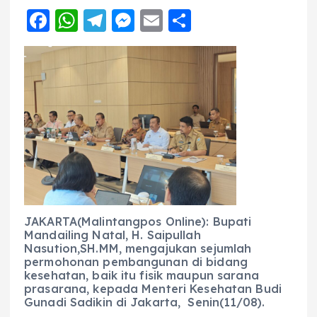
F
W
T
M
E
S
a
h
el
e
m
h
c
a
e
ss
ai
a
e
ts
g
e
l
re
b
A
r
n
o
p
a
g
o
p
m
er
k
JAKARTA(Malintangpos Online): Bupati
Mandailing Natal, H. Saipullah
Nasution,SH.MM, mengajukan sejumlah
permohonan pembangunan di bidang
kesehatan, baik itu fisik maupun sarana
prasarana, kepada Menteri Kesehatan Budi
Gunadi Sadikin di Jakarta, Senin(11/08).