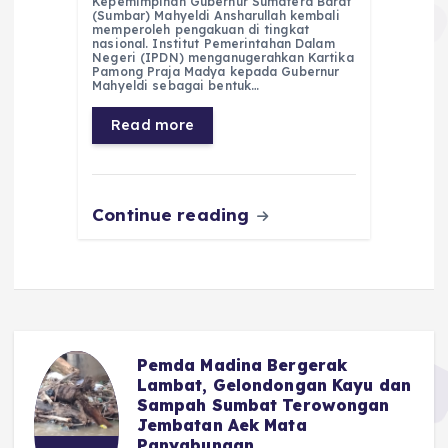
c
a
e
ss
ai
a
Kepemimpinan Gubernur Sumatera Barat
(Sumbar) Mahyeldi Ansharullah kembali
e
ts
g
e
l
re
memperoleh pengakuan di tingkat
nasional. Institut Pemerintahan Dalam
Negeri (IPDN) menganugerahkan Kartika
b
A
r
n
Pamong Praja Madya kepada Gubernur
Mahyeldi sebagai bentuk…
o
p
a
g
Read more
o
p
m
er
k
Continue reading
Pemda Madina Bergerak
u
Lambat, Gelondongan Kayu dan
Sampah Sumbat Terowongan
Jembatan Aek Mata
Panyabungan