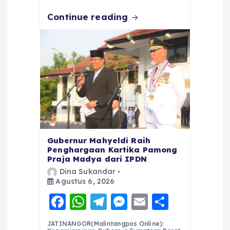
k
Continue reading
Gubernur Mahyeldi Raih
Penghargaan Kartika Pamong
Praja Madya dari IPDN
Dina Sukandar
Agustus 6, 2026
F
W
T
M
E
S
a
h
el
e
m
h
JATINANGOR(Malintangpos Online):