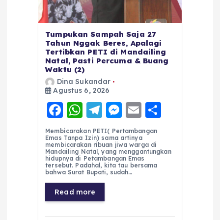
Tumpukan Sampah Saja 27
Tahun Nggak Beres, Apalagi
Tertibkan PETI di Mandailing
Natal, Pasti Percuma & Buang
Waktu (2)
Dina Sukandar
Agustus 6, 2026
F
W
T
M
E
S
a
h
el
e
m
h
Membicarakan PETI( Pertambangan
c
a
e
ss
ai
a
Emas Tanpa Izin) sama artinya
membicarakan ribuan jiwa warga di
e
ts
g
e
l
re
Mandailing Natal, yang menggantungkan
hidupnya di Petambangan Emas
tersebut. Padahal, kita tau bersama
b
A
r
n
bahwa Surat Bupati, sudah…
o
p
a
g
Read more
o
p
m
er