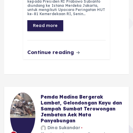
e
ts
g
e
l
re
kepada Presiden RI Prabowo Subianto
diundang ke Istana Merdeka Jakarta,
untuk mengikuti Upacara Peringatan HUT
b
A
r
n
ke-81 Kemerdekaan RI, Senin…
o
p
a
g
Read more
o
p
m
er
k
Continue reading
Pemda Madina Bergerak
u
Lambat, Gelondongan Kayu dan
Sampah Sumbat Terowongan
Jembatan Aek Mata
Panyabungan
Dina Sukandar