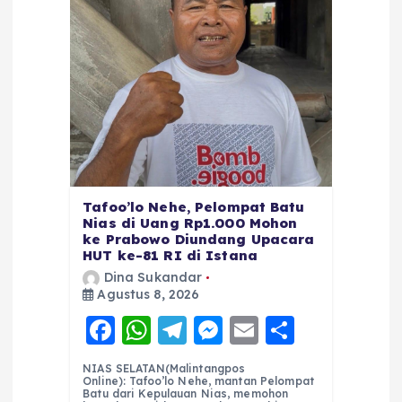
Tafoo’lo Nehe, Pelompat Batu
Nias di Uang Rp1.000 Mohon
ke Prabowo Diundang Upacara
HUT ke-81 RI di Istana
Dina Sukandar
Agustus 8, 2026
F
W
T
M
E
S
a
h
el
e
m
h
NIAS SELATAN(Malintangpos
c
a
e
ss
ai
a
Online): Tafoo’lo Nehe, mantan Pelompat
Batu dari Kepulauan Nias, memohon