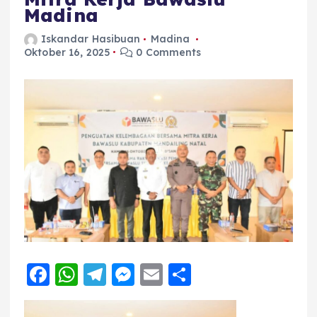
Madina
Iskandar Hasibuan
Madina
Oktober 16, 2025
0 Comments
F
W
T
M
E
S
a
h
el
e
m
h