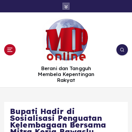
S
k
i
p
t
o
c
o
n
t
e
n
t
Berani dan Tangguh
Membela Kepentingan
Rakyat
Bupati Hadir di
Sosialisasi Penguatan
Kelembagaan Bersama
Mitra Kerja Bawaslu