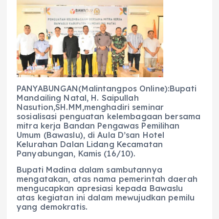
c
a
e
ss
ai
a
e
ts
g
e
l
re
b
A
r
n
o
p
a
g
o
p
m
er
k
PANYABUNGAN(Malintangpos Online):Bupati
Mandailing Natal, H. Saipullah
Nasution,SH.MM,menghadiri seminar
sosialisasi penguatan kelembagaan bersama
mitra kerja Bandan Pengawas Pemilihan
Umum (Bawaslu), di Aula D’san Hotel
Kelurahan Dalan Lidang Kecamatan
Panyabungan, Kamis (16/10).
Bupati Madina dalam sambutannya
mengatakan, atas nama pemerintah daerah
mengucapkan apresiasi kepada Bawaslu
atas kegiatan ini dalam mewujudkan pemilu
yang demokratis.