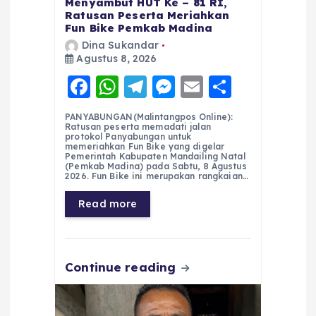
Menyambut HUT Ke – 81 RI,
Ratusan Peserta Meriahkan
Fun Bike Pemkab Madina
Dina Sukandar
Agustus 8, 2026
F
W
T
M
E
S
a
h
el
e
m
h
PANYABUNGAN(Malintangpos Online):
c
a
e
ss
ai
a
Ratusan peserta memadati jalan
protokol Panyabungan untuk
e
ts
g
e
l
re
memeriahkan Fun Bike yang digelar
Pemerintah Kabupaten Mandailing Natal
(Pemkab Madina) pada Sabtu, 8 Agustus
b
A
r
n
2026. Fun Bike ini merupakan rangkaian…
o
p
a
g
Read more
o
p
m
er
k
Continue reading