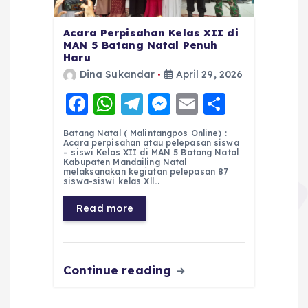
Acara Perpisahan Kelas XII di
MAN 5 Batang Natal Penuh
Haru
Dina Sukandar
April 29, 2026
F
W
T
M
E
S
a
h
el
e
m
h
Batang Natal ( Malintangpos Online) :
c
a
e
ss
ai
a
Acara perpisahan atau pelepasan siswa
– siswi Kelas XII di MAN 5 Batang Natal
e
ts
g
e
l
re
Kabupaten Mandailing Natal
melaksanakan kegiatan pelepasan 87
siswa-siswi kelas Xll…
b
A
r
n
o
p
a
g
Read more
o
p
m
er
k
Continue reading