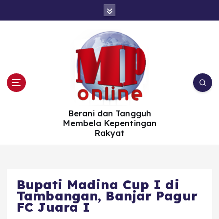
S
k
i
p
t
o
c
o
n
t
e
n
t
Berani dan Tangguh
Membela Kepentingan
Rakyat
Bupati Madina Cup I di
Tambangan, Banjar Pagur
FC Juara I