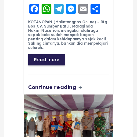
F
W
T
M
E
S
a
h
el
e
m
h
KOTANOPAN (Malintangpos Online) – Big
c
a
e
ss
ai
a
Bos CV. Sumber Batu , Maraginda
Hakim.Nasution, mengakui olahraga
e
ts
g
e
l
re
sepak bola sudah menjadi bagian
penting dalam kehidupannya sejak kecil.
Saking cintanya, bahkan dia mempelajari
b
A
r
n
seluruh…
o
p
a
g
Read more
o
p
m
er
k
Continue reading