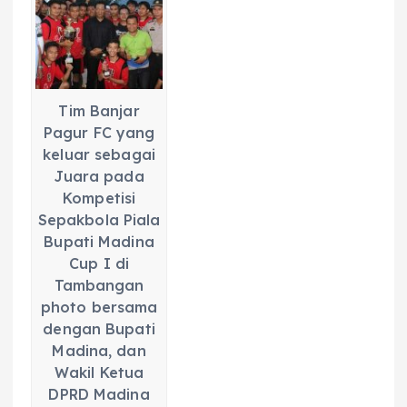
e
ts
g
e
l
re
b
A
r
n
o
p
a
g
o
p
m
er
Tim Banjar
k
Pagur FC yang
keluar sebagai
Juara pada
Kompetisi
Sepakbola Piala
Bupati Madina
Cup I di
Tambangan
photo bersama
dengan Bupati
Madina, dan
Wakil Ketua
DPRD Madina