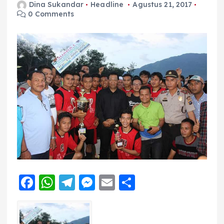
Dina Sukandar
Headline
Agustus 21, 2017
0 Comments
F
W
T
M
E
S
a
h
el
e
m
h
c
a
e
ss
ai
a