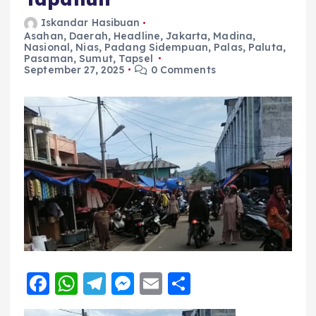
Iskandar Hasibuan
Asahan
,
Daerah
,
Headline
,
Jakarta
,
Madina
,
Nasional
,
Nias
,
Padang Sidempuan
,
Palas
,
Paluta
,
Pasaman
,
Sumut
,
Tapsel
September 27, 2025
0 Comments
F
W
T
M
E
S
a
h
el
e
m
h