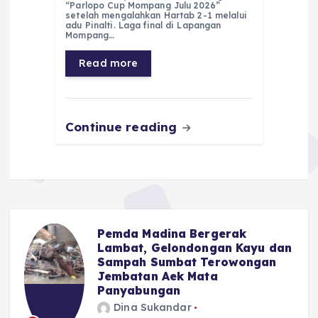
e
ts
g
e
l
re
“Parlopo Cup Mompang Julu 2026”
setelah mengalahkan Hartab 2-1 melalui
adu Pinalti. Laga final di Lapangan
b
A
r
n
Mompang…
o
p
a
g
Read more
o
p
m
er
k
Continue reading
Pemda Madina Bergerak
u
Lambat, Gelondongan Kayu dan
Sampah Sumbat Terowongan
Jembatan Aek Mata
Panyabungan
Dina Sukandar