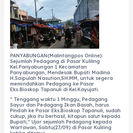
c
a
e
ss
ai
a
e
ts
g
e
l
re
b
A
r
n
o
p
a
g
o
p
m
er
k
PANYABUNGAN(Malintangpos Online):
Sejumlah Pedagang di Pasar Kuliling
Kel.Panyabungan 1 Kecamatan
Panyabungan, Mendesak Bupati Madina
H.Saipulah Nasution,SH.MM, untuk segera
memindahkan Pedagang ke Pasar
Eks.Bioskop Tapanuli di Kel.Kayujati.
” Tenggang waktu 1 Minggu, Pedagang
Sayur dan Pedagang Ikan Basah, harus
Pindah ke Pasar Eks.Bioskop Tapanuli, sudah
cukup, jika itu berhasil, kitapun salut kepada
Bupati,” Ujar sejumlah Pedagang kepada
Wartawan, Sabtu(27/09) di Pasar Kuliling
ketika ditemui.