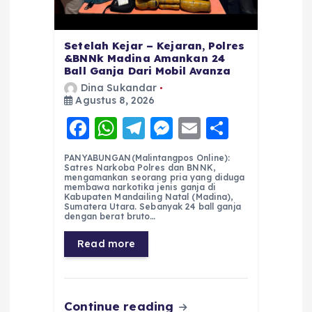
Setelah Kejar – Kejaran, Polres
&BNNk Madina Amankan 24
Ball Ganja Dari Mobil Avanza
Dina Sukandar
Agustus 8, 2026
F
W
T
M
E
S
a
h
el
e
m
h
PANYABUNGAN(Malintangpos Online):
c
a
e
ss
ai
a
Satres Narkoba Polres dan BNNK,
mengamankan seorang pria yang diduga
e
ts
g
e
l
re
membawa narkotika jenis ganja di
Kabupaten Mandailing Natal (Madina),
Sumatera Utara. Sebanyak 24 ball ganja
b
A
r
n
dengan berat bruto…
o
p
a
g
Read more
o
p
m
er
k
Continue reading