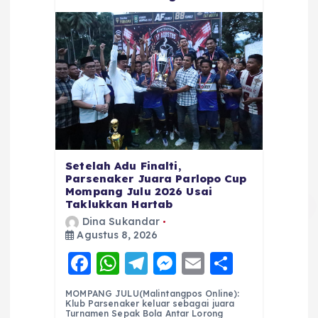
Setelah Adu Finalti,
Parsenaker Juara Parlopo Cup
Mompang Julu 2026 Usai
Taklukkan Hartab
Dina Sukandar
Agustus 8, 2026
F
W
T
M
E
S
a
h
el
e
m
h
MOMPANG JULU(Malintangpos Online):
c
a
e
ss
ai
a
Klub Parsenaker keluar sebagai juara
Turnamen Sepak Bola Antar Lorong