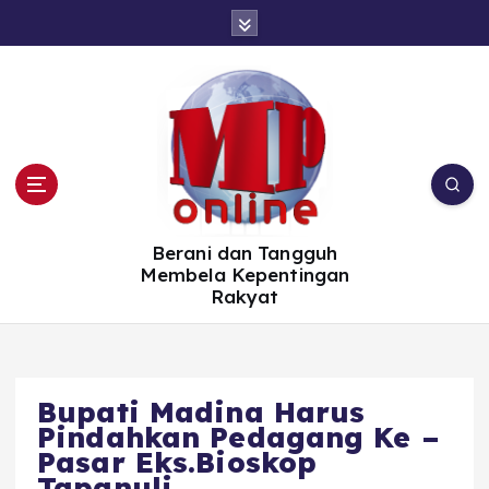
S
k
i
p
t
o
c
o
n
t
e
n
t
Berani dan Tangguh
Membela Kepentingan
Rakyat
Bupati Madina Harus
Pindahkan Pedagang Ke –
Pasar Eks.Bioskop
Tapanuli