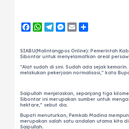
F
W
T
M
E
S
a
h
el
e
m
h
c
a
e
ss
ai
a
SIABU(Malintangpos Online): Pemerintah Ka
e
ts
g
e
l
re
Sibontar untuk menyelamatkan areal persa
b
A
r
n
​”Alat sudah di sini. Sudah ada sejak kemari
o
p
a
g
melakukan pekerjaan normalisasi,” kata Bupa
o
p
m
er
k
Saipullah menjelaskan, sepanjang tiga kilo
Sibontar ini merupakan sumber untuk mengai
hektare,” sebut dia.
​Bupati menuturkan, Pemkab Madina mempunya
merupakan salah satu andalan utama kita di 
Saipullah.