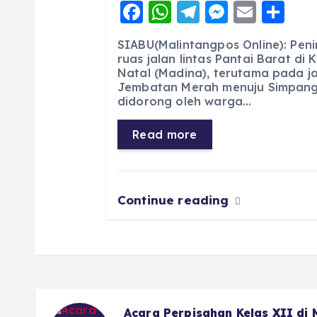
F
W
T
M
E
S
a
h
el
e
m
h
SIABU(Malintangpos Online): Pen
c
a
e
ss
ai
a
ruas jalan lintas Pantai Barat di
Natal (Madina), terutama pada jal
e
ts
g
e
l
re
Jembatan Merah menuju Simpang 
b
A
r
n
didorong oleh warga…
o
p
a
g
Read more
o
p
m
er
k
Continue reading
Acara Perpisahan Kelas XII di