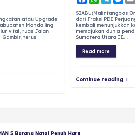
a
h
el
e
SIABU(Malintangpos Onl
c
a
e
ss
ingkatan atau Upgrade
dari Fraksi PDI Perjuan
 Kabupaten Mandailing
kembali menunjukkan 
e
ts
g
e
ur vital, ruas Jalan
memajukan dunia pendid
b
A
r
n
Gambir, terus
Sumatera Utara II.…
o
p
a
g
Read more
o
p
m
er
k
Continue reading
 MAN 5 Batang Natal Penuh Haru