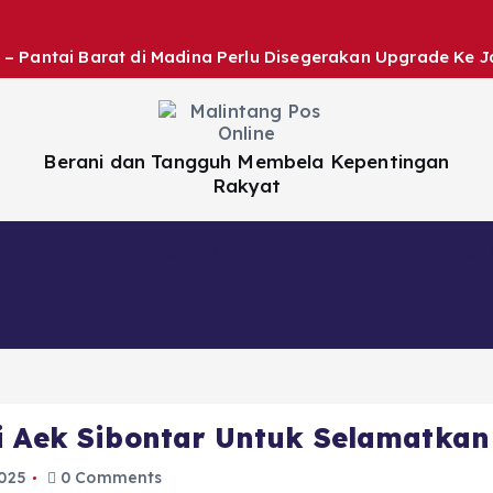
 – Pantai Barat di Madina Perlu Disegerakan Upgrade Ke J
Berani dan Tangguh Membela Kepentingan
Rakyat
Nasional
Daerah
Hiburan
Artikel
si Aek Sibontar Untuk Selamatka
025
0 Comments