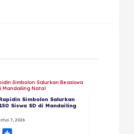
Rapidin Simbolon Salurkan
150 Siswa SD di Mandailing
tus 7, 2026
E
S