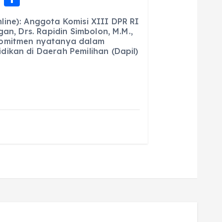
m
h
ine): Anggota Komisi XIII DPR RI
ai
a
gan, Drs. Rapidin Simbolon, M.M.,
komitmen nyatanya dalam
l
re
ikan di Daerah Pemilihan (Dapil)