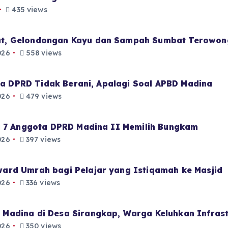
435 views
t, Gelondongan Kayu dan Sampah Sumbat Terowon
026
558 views
aja DPRD Tidak Berani, Apalagi Soal APBD Madina
026
479 views
i 7 Anggota DPRD Madina II Memilih Bungkam
026
397 views
ard Umrah bagi Pelajar yang Istiqamah ke Masjid
026
336 views
Madina di Desa Sirangkap, Warga Keluhkan Infrast
026
350 views