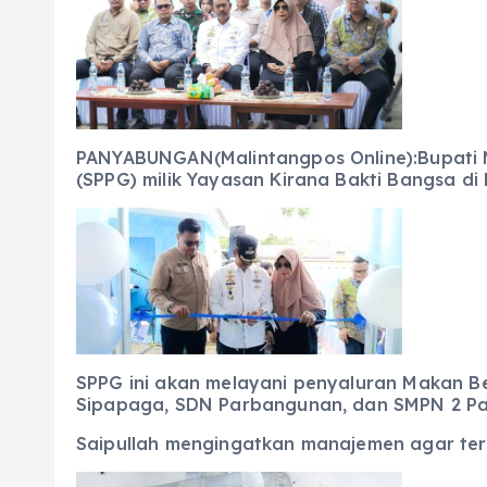
e
ts
g
e
l
re
b
A
r
n
o
p
a
g
o
p
m
er
k
PANYABUNGAN(Malintangpos Online):Bupati M
(SPPG) milik Yayasan Kirana Bakti Bangsa d
SPPG ini akan melayani penyaluran Makan Ber
Sipapaga, SDN Parbangunan, dan SMPN 2 P
Saipullah mengingatkan manajemen agar teru