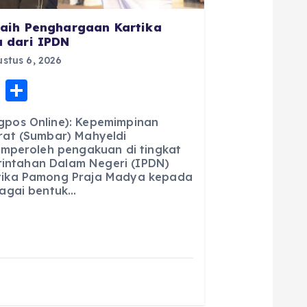
aih Penghargaan Kartika
 dari IPDN
stus 6, 2026
E
S
m
h
pos Online): Kepemimpinan
ai
a
at (Sumbar) Mahyeldi
emperoleh pengakuan di tingkat
l
re
erintahan Dalam Negeri (IPDN)
ika Pamong Praja Madya kepada
agai bentuk…