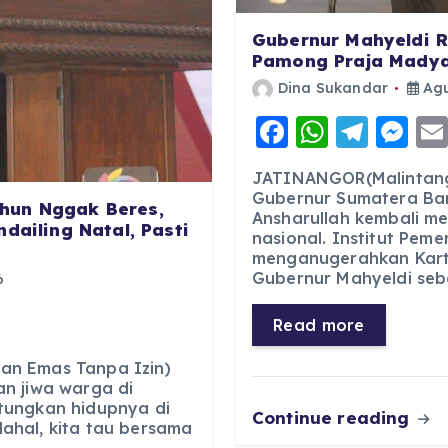
Gubernur Mahyeldi R
Pamong Praja Madya
Dina Sukandar
Agu
F
W
T
M
a
h
el
e
JATINANGOR(Malintang
c
a
e
ss
Gubernur Sumatera Bar
hun Nggak Beres,
Ansharullah kembali m
e
ts
g
e
dailing Natal, Pasti
nasional. Institut Pem
b
A
r
n
menganugerahkan Kart
Gubernur Mahyeldi seb
6
o
p
a
g
o
p
m
er
Read more
k
an Emas Tanpa Izin)
n jiwa warga di
tungkan hidupnya di
Continue reading
ahal, kita tau bersama