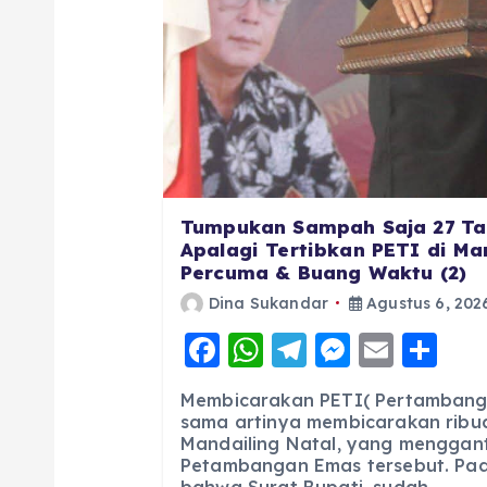
Tumpukan Sampah Saja 27 Ta
Apalagi Tertibkan PETI di Man
Percuma & Buang Waktu (2)
Dina Sukandar
Agustus 6, 202
F
W
T
M
E
S
a
h
el
e
m
h
Membicarakan PETI( Pertambang
c
a
e
ss
ai
a
sama artinya membicarakan ribua
Mandailing Natal, yang menggan
e
ts
g
e
l
re
Petambangan Emas tersebut. Pad