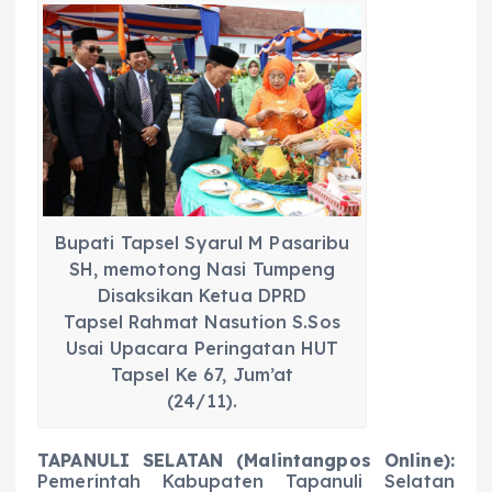
c
a
e
ss
ai
a
e
ts
g
e
l
re
b
A
r
n
o
p
a
g
o
p
m
er
k
Bupati Tapsel Syarul M Pasaribu
SH, memotong Nasi Tumpeng
Disaksikan Ketua DPRD
Tapsel Rahmat Nasution S.Sos
Usai Upacara Peringatan HUT
Tapsel Ke 67, Jum’at
(24/11).
TAPANULI SELATAN (Malintangpos Online):
Pemerintah Kabupaten Tapanuli Selatan