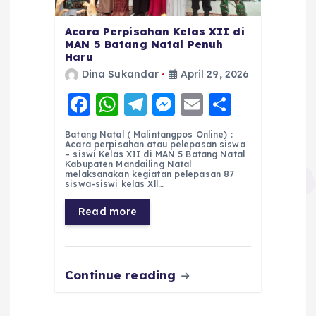
Acara Perpisahan Kelas XII di
MAN 5 Batang Natal Penuh
Haru
Dina Sukandar
April 29, 2026
F
W
T
M
E
S
a
h
el
e
m
h
Batang Natal ( Malintangpos Online) :
c
a
e
ss
ai
a
Acara perpisahan atau pelepasan siswa
– siswi Kelas XII di MAN 5 Batang Natal
e
ts
g
e
l
re
Kabupaten Mandailing Natal
melaksanakan kegiatan pelepasan 87
siswa-siswi kelas Xll…
b
A
r
n
o
p
a
g
Read more
o
p
m
er
k
Continue reading