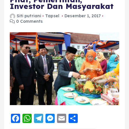
Investor Dan Masyarakat
Siti putriani
Tapsel
Desember 1, 2017
0 Comments
F
W
T
M
E
S
a
h
el
e
m
h