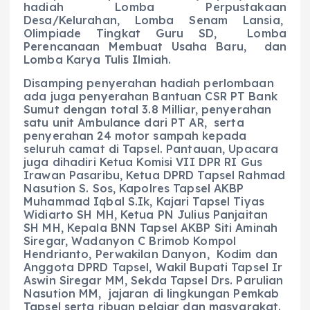
hadiah Lomba Perpustakaan
Desa/Kelurahan, Lomba Senam Lansia,
Olimpiade Tingkat Guru SD, Lomba
Perencanaan Membuat Usaha Baru, dan
Lomba Karya Tulis Ilmiah.
Disamping penyerahan hadiah perlombaan
ada juga penyerahan Bantuan CSR PT Bank
Sumut dengan total 3.8 Milliar, penyerahan
satu unit Ambulance dari PT AR, serta
penyerahan 24 motor sampah kepada
seluruh camat di Tapsel. Pantauan, Upacara
juga dihadiri Ketua Komisi VII DPR RI Gus
Irawan Pasaribu, Ketua DPRD Tapsel Rahmad
Nasution S. Sos, Kapolres Tapsel AKBP
Muhammad Iqbal S.Ik, Kajari Tapsel Tiyas
Widiarto SH MH, Ketua PN Julius Panjaitan
SH MH, Kepala BNN Tapsel AKBP Siti Aminah
Siregar, Wadanyon C Brimob Kompol
Hendrianto, Perwakilan Danyon, Kodim dan
Anggota DPRD Tapsel, Wakil Bupati Tapsel Ir
Aswin Siregar MM, Sekda Tapsel Drs. Parulian
Nasution MM, jajaran di lingkungan Pemkab
Tapsel serta ribuan pelajar dan masyarakat.