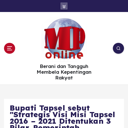
S
k
i
p
t
o
c
o
n
t
e
n
t
Berani dan Tangguh
Membela Kepentingan
Rakyat
Bupati Tapsel sebut
"Strategis Visi Misi Tapsel
2016 – 2021 Ditentukan 3
Pilar, Pemerintah,