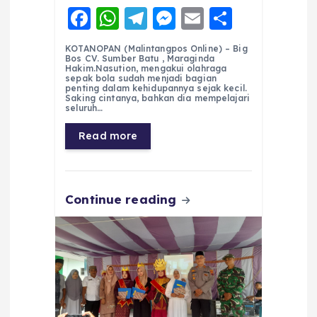
F
W
T
M
E
S
a
h
el
e
m
h
KOTANOPAN (Malintangpos Online) – Big
c
a
e
ss
ai
a
Bos CV. Sumber Batu , Maraginda
Hakim.Nasution, mengakui olahraga
e
ts
g
e
l
re
sepak bola sudah menjadi bagian
penting dalam kehidupannya sejak kecil.
Saking cintanya, bahkan dia mempelajari
b
A
r
n
seluruh…
o
p
a
g
Read more
o
p
m
er
k
Continue reading