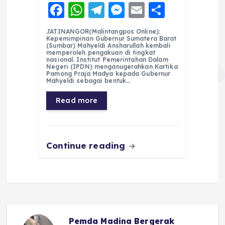
F
W
T
M
E
S
a
h
el
e
m
h
JATINANGOR(Malintangpos Online):
c
a
e
ss
ai
a
Kepemimpinan Gubernur Sumatera Barat
(Sumbar) Mahyeldi Ansharullah kembali
e
ts
g
e
l
re
memperoleh pengakuan di tingkat
nasional. Institut Pemerintahan Dalam
Negeri (IPDN) menganugerahkan Kartika
b
A
r
n
Pamong Praja Madya kepada Gubernur
Mahyeldi sebagai bentuk…
o
p
a
g
Read more
o
p
m
er
k
Continue reading
Pemda Madina Bergerak