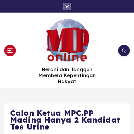
S
k
i
p
t
o
c
o
n
t
e
n
t
Berani dan Tangguh
Membela Kepentingan
Rakyat
Calon Ketua MPC.PP
Madina Hanya 2 Kandidat
Tes Urine