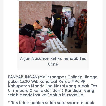
c
a
e
ss
ai
a
e
ts
g
e
l
re
b
A
r
n
o
p
a
g
o
p
m
er
k
Arjun Nasution ketika hendak Tes
Urine
PANYABUNGAN(Malintangpos Online): Hingga
pukul 13.20 Wib,Kandidat Ketua MPC.PP
Kabupaten Mandailing Natal yang sudah Tes
Urine baru 2 Kandidat dari 3 Kandidat yang
telah mendaftar ke Panitia Muscablub.
” Tes Urine adalah salah satu syarat mutlak