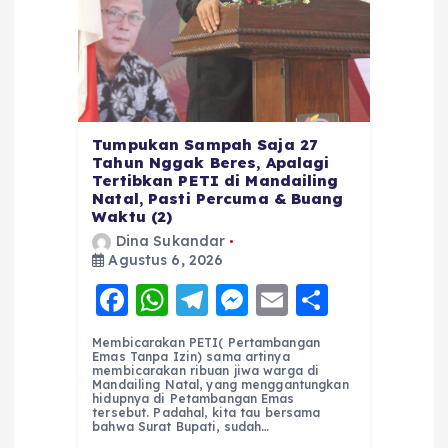
Tumpukan Sampah Saja 27
Tahun Nggak Beres, Apalagi
Tertibkan PETI di Mandailing
Natal, Pasti Percuma & Buang
Waktu (2)
Dina Sukandar
Agustus 6, 2026
F
W
T
M
E
S
a
h
el
e
m
h
Membicarakan PETI( Pertambangan
c
a
e
ss
ai
a
Emas Tanpa Izin) sama artinya
membicarakan ribuan jiwa warga di
e
ts
g
e
l
re
Mandailing Natal, yang menggantungkan
hidupnya di Petambangan Emas
tersebut. Padahal, kita tau bersama
b
A
r
n
bahwa Surat Bupati, sudah…