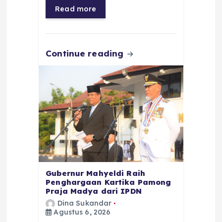
o
p
a
g
Read more
o
p
m
er
k
Continue reading
Gubernur Mahyeldi Raih
Penghargaan Kartika Pamong
Praja Madya dari IPDN
Dina Sukandar
Agustus 6, 2026