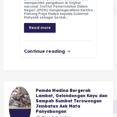
e
ts
g
e
l
re
memperoleh pengakuan di tingkat
nasional. Institut Pemerintahan Dalam
Negeri (IPDN) menganugerahkan Kartika
b
A
r
n
Pamong Praja Madya kepada Gubernur
Mahyeldi sebagai bentuk…
o
p
a
g
Read more
o
p
m
er
k
Continue reading
Pemda Madina Bergerak
u
Lambat, Gelondongan Kayu dan
Sampah Sumbat Terowongan
Jembatan Aek Mata
Panyabungan