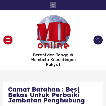
S
k
i
p
t
o
c
o
n
t
e
n
t
Berani dan Tangguh
Membela Kepentingan
Rakyat
Camat Batahan : Besi
Bekas Untuk Perbaiki
Jembatan Penghubung