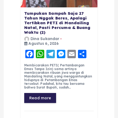
Tumpukan Sampah Saja 27
Tahun Nggak Beres, Apalagi
Tertibkan PETI di Mandailing
Natal, Pasti Percuma & Buang
Waktu (2)
Dina Sukandar
Agustus 6, 2026
F
W
T
M
E
S
a
h
el
e
m
h
Membicarakan PETI( Pertambangan
c
a
e
ss
ai
a
Emas Tanpa Izin) sama artinya
membicarakan ribuan jiwa warga di
e
ts
g
e
l
re
Mandailing Natal, yang menggantungkan
hidupnya di Petambangan Emas
tersebut. Padahal, kita tau bersama
b
A
r
n
bahwa Surat Bupati, sudah…
o
p
a
g
Read more
o
p
m
er
k