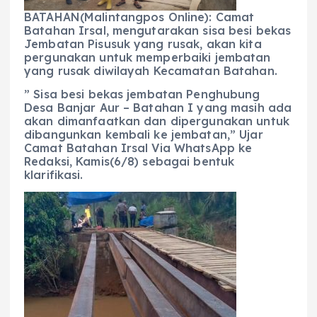
o
p
m
er
BATAHAN(Malintangpos Online): Camat
Batahan Irsal, mengutarakan sisa besi bekas
k
Jembatan Pisusuk yang rusak, akan kita
pergunakan untuk memperbaiki jembatan
yang rusak diwilayah Kecamatan Batahan.
” Sisa besi bekas jembatan Penghubung
Desa Banjar Aur – Batahan I yang masih ada
akan dimanfaatkan dan dipergunakan untuk
dibangunkan kembali ke jembatan,” Ujar
Camat Batahan Irsal Via WhatsApp ke
Redaksi, Kamis(6/8) sebagai bentuk
klarifikasi.