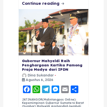
Continue reading
Gubernur Mahyeldi Raih
Penghargaan Kartika Pamong
Praja Madya dari IPDN
Dina Sukandar
Agustus 6, 2026
F
W
T
M
E
S
a
h
el
e
m
h
JATINANGOR(Malintangpos Online):
c
a
e
ss
ai
a
Kepemimpinan Gubernur Sumatera Barat
(Sumbar) Mahyeldi Ansharullah kembali