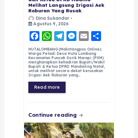
Melihat Langsung Irigasi Aek
Roburan Yang Rusak
Dina Sukandar
Agustus 9, 2026
F
W
T
M
E
S
a
h
el
e
m
h
HUTALOMBANG(Malintangpos Online):
c
a
e
ss
ai
a
Warga Petadi Desa Huta Lombang
Kecamatan Puncak Sorik Marapi (PSM)
e
ts
g
e
l
re
mengharapkan kehadiran Bupati/Wakil
Bupati & Ketua DPRD Mandailing Natal,
untuk melihat secara dekat kerusakan
b
A
r
n
Irigasi Aek Roburan yang…
o
p
a
g
Read more
o
p
m
er
k
Continue reading