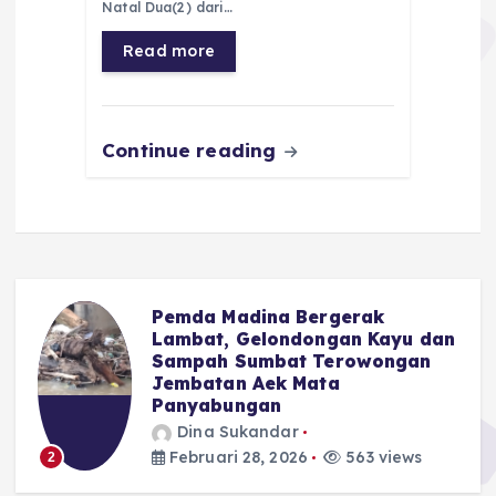
b
A
r
n
Natal Dua(2) dari…
o
p
a
g
Read more
o
p
m
er
k
Continue reading
Pemda Madina Bergerak
u
Lambat, Gelondongan Kayu dan
Sampah Sumbat Terowongan
Jembatan Aek Mata
Panyabungan
Dina Sukandar
Februari 28, 2026
563 views
2