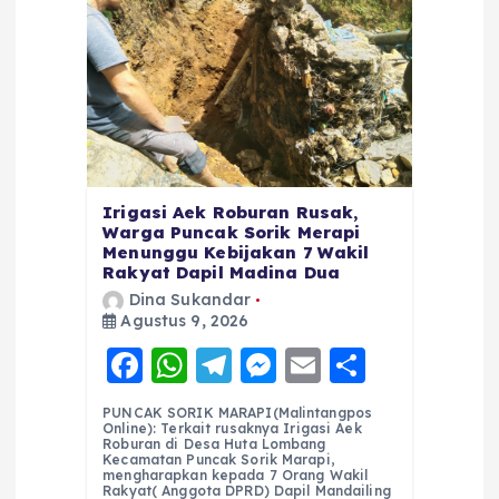
Irigasi Aek Roburan Rusak,
Warga Puncak Sorik Merapi
Menunggu Kebijakan 7 Wakil
Rakyat Dapil Madina Dua
Dina Sukandar
Agustus 9, 2026
F
W
T
M
E
S
a
h
el
e
m
h
PUNCAK SORIK MARAPI(Malintangpos
c
a
e
ss
ai
a
Online): Terkait rusaknya Irigasi Aek
Roburan di Desa Huta Lombang
e
ts
g
e
l
re
Kecamatan Puncak Sorik Marapi,
mengharapkan kepada 7 Orang Wakil
Rakyat( Anggota DPRD) Dapil Mandailing