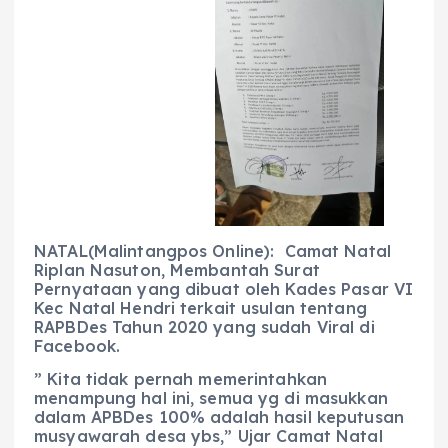
b
A
r
n
o
p
a
g
o
p
m
er
k
NATAL(Malintangpos Online): Camat Natal
Riplan Nasuton, Membantah Surat
Pernyataan yang dibuat oleh Kades Pasar VI
Kec Natal Hendri terkait usulan tentang
RAPBDes Tahun 2020 yang sudah Viral di
Facebook.
” Kita tidak pernah memerintahkan
menampung hal ini, semua yg di masukkan
dalam APBDes 100% adalah hasil keputusan
musyawarah desa ybs,” Ujar Camat Natal