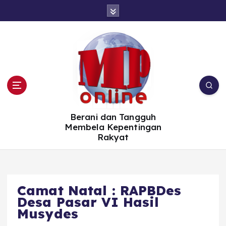
S
k
i
p
t
o
c
o
n
t
e
n
t
Berani dan Tangguh
Membela Kepentingan
Rakyat
Camat Natal : RAPBDes
Desa Pasar VI Hasil
Musydes