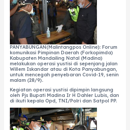
e
ts
g
e
l
re
b
A
r
n
o
p
a
g
o
p
m
er
k
PANYABUNGAN(Malintangpos Online): Forum
komunikasi Pimpinan Daerah (Forkopimda)
Kabupaten Mandailing Natal (Madina)
melakukan operasi yustisi di sepenjang jalan
Willem Iskandar atau di Kota Panyabungan,
untuk mencegah penyebaran Covid-19, senin
malam (28/9).
Kegiatan operasi yustisi dipimpin langsung
oleh Pjs Bupati Madina Ir H Dahler Lubis, dan
di ikuti kepala Opd, TNI/Polri dan Satpol PP.