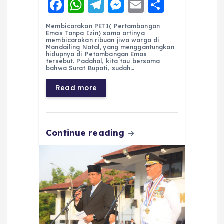
F
W
T
M
E
S
a
h
el
e
m
h
Membicarakan PETI( Pertambangan
c
a
e
ss
ai
a
Emas Tanpa Izin) sama artinya
membicarakan ribuan jiwa warga di
e
ts
g
e
l
re
Mandailing Natal, yang menggantungkan
hidupnya di Petambangan Emas
tersebut. Padahal, kita tau bersama
b
A
r
n
bahwa Surat Bupati, sudah…
o
p
a
g
Read more
o
p
m
er
k
Continue reading