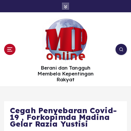
S
k
i
p
t
o
c
o
n
t
e
n
t
Berani dan Tangguh
Membela Kepentingan
Rakyat
Cegah Penyebaran Covid-
19 , Forkopimda Madina
Gelar Razia Yustisi