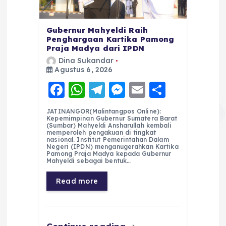
Gubernur Mahyeldi Raih
Penghargaan Kartika Pamong
Praja Madya dari IPDN
Dina Sukandar
Agustus 6, 2026
F
W
T
M
E
S
a
h
el
e
m
h
JATINANGOR(Malintangpos Online):
c
a
e
ss
ai
a
Kepemimpinan Gubernur Sumatera Barat
(Sumbar) Mahyeldi Ansharullah kembali
e
ts
g
e
l
re
memperoleh pengakuan di tingkat
nasional. Institut Pemerintahan Dalam
Negeri (IPDN) menganugerahkan Kartika
b
A
r
n
Pamong Praja Madya kepada Gubernur
Mahyeldi sebagai bentuk…
o
p
a
g
Read more
o
p
m
er
k