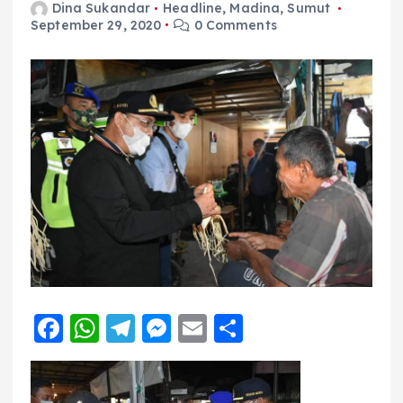
Dina Sukandar
Headline
,
Madina
,
Sumut
September 29, 2020
0 Comments
F
W
T
M
E
S
a
h
el
e
m
h
c
a
e
ss
ai
a