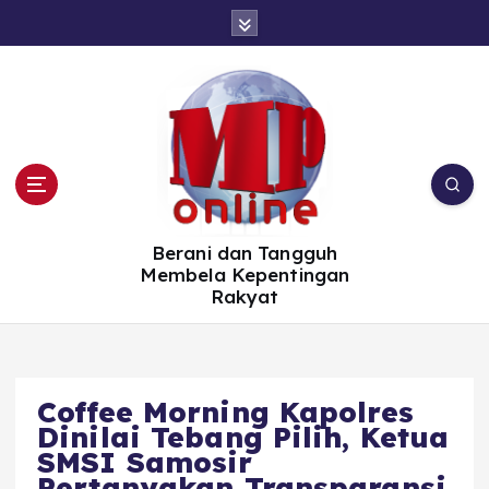
S
k
i
p
t
o
c
o
n
t
e
n
t
Berani dan Tangguh
Membela Kepentingan
Rakyat
Coffee Morning Kapolres
Dinilai Tebang Pilih, Ketua
SMSI Samosir
Pertanyakan Transparansi