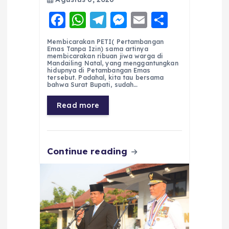
F
W
T
M
E
S
a
h
el
e
m
h
Membicarakan PETI( Pertambangan
c
a
e
ss
ai
a
Emas Tanpa Izin) sama artinya
membicarakan ribuan jiwa warga di
e
ts
g
e
l
re
Mandailing Natal, yang menggantungkan
hidupnya di Petambangan Emas
tersebut. Padahal, kita tau bersama
b
A
r
n
bahwa Surat Bupati, sudah…
o
p
a
g
Read more
o
p
m
er
k
Continue reading