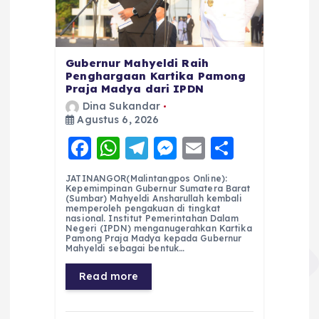
Gubernur Mahyeldi Raih
Penghargaan Kartika Pamong
Praja Madya dari IPDN
Dina Sukandar
Agustus 6, 2026
F
W
T
M
E
S
a
h
el
e
m
h
JATINANGOR(Malintangpos Online):
c
a
e
ss
ai
a
Kepemimpinan Gubernur Sumatera Barat
(Sumbar) Mahyeldi Ansharullah kembali
e
ts
g
e
l
re
memperoleh pengakuan di tingkat
nasional. Institut Pemerintahan Dalam
Negeri (IPDN) menganugerahkan Kartika
b
A
r
n
Pamong Praja Madya kepada Gubernur
Mahyeldi sebagai bentuk…
o
p
a
g
Read more
o
p
m
er
k