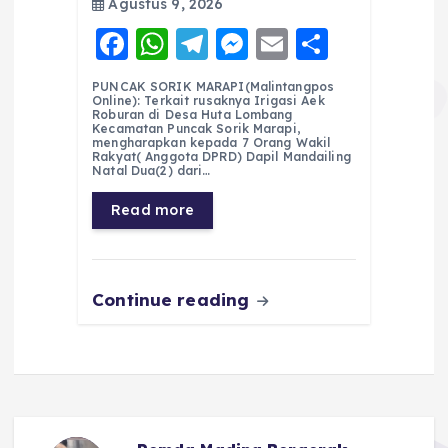
Agustus 9, 2026
F
W
T
M
E
S
a
h
el
e
m
h
PUNCAK SORIK MARAPI(Malintangpos
c
a
e
ss
ai
a
Online): Terkait rusaknya Irigasi Aek
Roburan di Desa Huta Lombang
e
ts
g
e
l
re
Kecamatan Puncak Sorik Marapi,
mengharapkan kepada 7 Orang Wakil
Rakyat( Anggota DPRD) Dapil Mandailing
b
A
r
n
Natal Dua(2) dari…
o
p
a
g
Read more
o
p
m
er
k
Continue reading