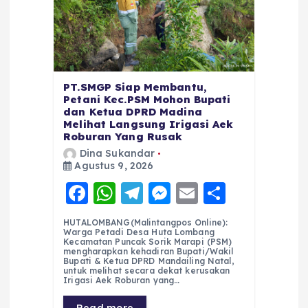
PT.SMGP Siap Membantu,
Petani Kec.PSM Mohon Bupati
dan Ketua DPRD Madina
Melihat Langsung Irigasi Aek
Roburan Yang Rusak
Dina Sukandar
Agustus 9, 2026
F
W
T
M
E
S
a
h
el
e
m
h
HUTALOMBANG(Malintangpos Online):
c
a
e
ss
ai
a
Warga Petadi Desa Huta Lombang
Kecamatan Puncak Sorik Marapi (PSM)
e
ts
g
e
l
re
mengharapkan kehadiran Bupati/Wakil
Bupati & Ketua DPRD Mandailing Natal,
untuk melihat secara dekat kerusakan
b
A
r
n
Irigasi Aek Roburan yang…
o
p
a
g
Read more