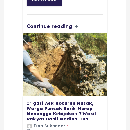
o
p
m
er
k
Continue reading
Irigasi Aek Roburan Rusak,
Warga Puncak Sorik Merapi
Menunggu Kebijakan 7 Wakil
Rakyat Dapil Madina Dua
Dina Sukandar