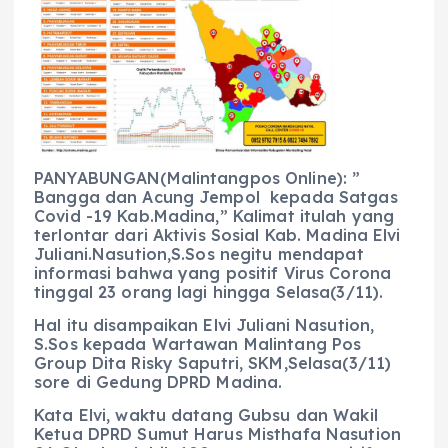
e
ts
g
e
l
re
b
A
r
n
o
p
a
g
o
p
m
er
k
PANYABUNGAN(Malintangpos Online): ”
Bangga dan Acung Jempol kepada Satgas
Covid -19 Kab.Madina,” Kalimat itulah yang
terlontar dari Aktivis Sosial Kab. Madina Elvi
Juliani.Nasution,S.Sos negitu mendapat
informasi bahwa yang positif Virus Corona
tinggal 23 orang lagi hingga Selasa(3/11).
Hal itu disampaikan Elvi Juliani Nasution,
S.Sos kepada Wartawan Malintang Pos
Group Dita Risky Saputri, SKM,Selasa(3/11)
sore di Gedung DPRD Madina.
Kata Elvi, waktu datang Gubsu dan Wakil
Ketua DPRD Sumut Harus Misthafa Nasution