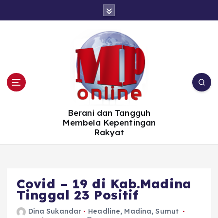
S
k
i
p
t
o
c
o
n
t
e
n
t
Berani dan Tangguh
Membela Kepentingan
Rakyat
Covid – 19 di Kab.Madina
Tinggal 23 Positif
Dina Sukandar
Headline
,
Madina
,
Sumut