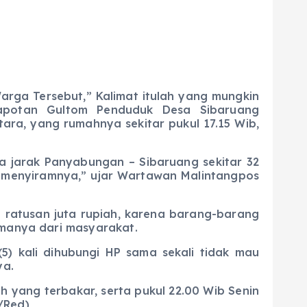
rga Tersebut,” Kalimat itulah yang mungkin
apotan Gultom Penduduk Desa Sibaruang
ra, yang rumahnya sekitar pukul 17.15 Wib,
rak Panyabungan – Sibaruang sekitar 32
g menyiramnya,” ujar Wartawan Malintangpos
atusan juta rupiah, karena barang-barang
imanya dari masyarakat.
ali dihubungi HP sama sekali tidak mau
ya.
ng terbakar, serta pukul 22.00 Wib Senin
/Red)