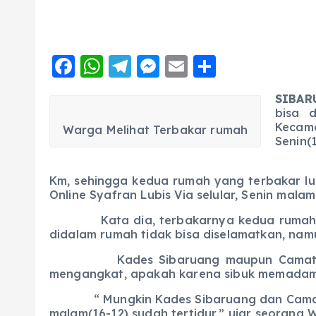
F
W
T
M
E
S
a
h
el
e
m
h
SIBARU
c
a
e
ss
ai
a
bisa 
e
ts
g
e
l
re
Kecama
Warga Melihat Terbakar rumah
Senin(
b
A
r
n
“ Dam
o
p
a
g
Km, sehingga kedua rumah yang terbakar lu
Online Syafran Lubis Via selular, Senin mala
o
p
m
er
k
Kata dia, terbakarnya kedua rumah terse
didalam rumah tidak bisa diselamatkan, namu
Kades Sibaruang maupun Camat Siabu Ed
mengangkat, apakah karena sibuk memadamka
“ Mungkin Kades Sibaruang dan Camat Sia
malam(16-12) sudah tertidur,” ujar seorang