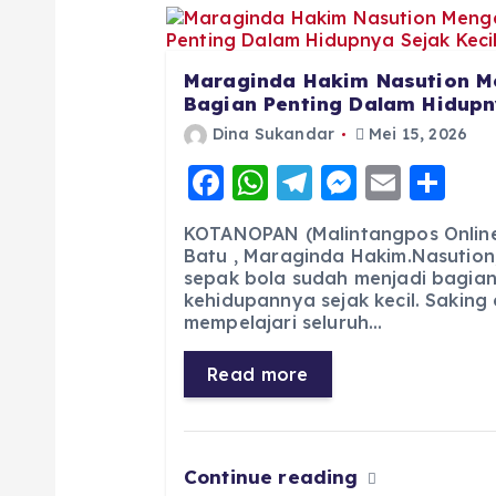
Maraginda Hakim Nasution M
Bagian Penting Dalam Hidupny
Dina Sukandar
Mei 15, 2026
F
W
T
M
E
S
a
h
el
e
m
h
KOTANOPAN (Malintangpos Online)
c
a
e
ss
ai
a
Batu , Maraginda Hakim.Nasution
sepak bola sudah menjadi bagian
e
ts
g
e
l
re
kehidupannya sejak kecil. Saking
b
A
r
n
mempelajari seluruh…
o
p
a
g
Read more
o
p
m
er
k
Continue reading