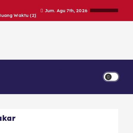
Jum. Agu 7th, 2026
Buang Waktu (2)
Ekonomi
Lipsus
akar