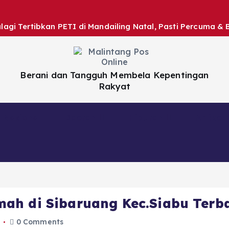
gi Tertibkan PETI di Mandailing Natal, Pasti Percuma & 
Berani dan Tangguh Membela Kepentingan
Rakyat
Nasional
Daerah
Hiburan
Artikel
ah di Sibaruang Kec.Siabu Terb
9
0 Comments