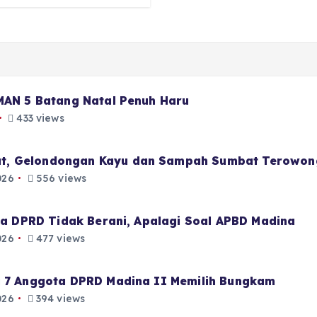
 MAN 5 Batang Natal Penuh Haru
433 views
t, Gelondongan Kayu dan Sampah Sumbat Terowon
026
556 views
aja DPRD Tidak Berani, Apalagi Soal APBD Madina
026
477 views
i 7 Anggota DPRD Madina II Memilih Bungkam
026
394 views