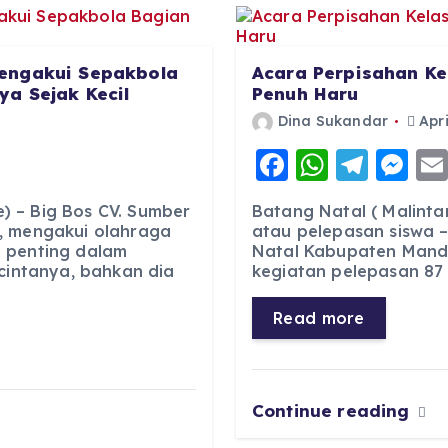
engakui Sepakbola
Acara Perpisahan Ke
a Sejak Kecil
Penuh Haru
Dina Sukandar
Apri
F
W
T
M
a
h
el
e
 – Big Bos CV. Sumber
Batang Natal ( Malinta
c
a
e
ss
, mengakui olahraga
atau pelepasan siswa –
 penting dalam
Natal Kabupaten Manda
e
ts
g
e
 cintanya, bahkan dia
kegiatan pelepasan 87 s
b
A
r
n
o
p
a
g
Read more
o
p
m
er
k
Continue reading