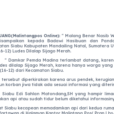
ANG(Malintangpos Online):
“ Malang Benar Nasib Wa
disampaikan kepada Badawi Hasibuan dan Pand
tan Siabu Kabupaten Mandailing Natal, Sumatera Uta
16-12) Ludes Dilalap Sijago Merah.
kar Pemda Madina terlambat datang, karena ja
des dilalap Sijago Merah, karena hanya warga yan
m(16-12) dari Kecamatan Siabu.
but diperkirakan karena arus pendek, kerugian r
n korban jiwa tidak ada sesuai informasi yang diter
i Sahlan Matondang,SH yang hampir lima(5) k
n api atau sudah tidur belum diketahui informasin
bu kecapean memadamkan api dari kedua rumah ya
 Wartawan di Halaman Kantor Malintang Pos( Pran Lbs