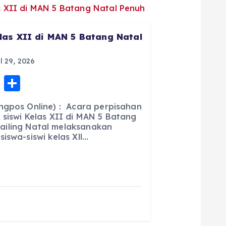
las XII di MAN 5 Batang Natal
l 29, 2026
E
S
m
h
ngpos Online) : Acara perpisahan
ai
a
 siswi Kelas XII di MAN 5 Batang
iling Natal melaksanakan
l
re
iswa-siswi kelas Xll…