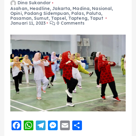
Dina Sukandar
Asahan
,
Headline
,
Jakarta
,
Madina
,
Nasional
,
Opini
,
Padang Sidempuan
,
Palas
,
Paluta
,
Pasaman
,
Sumut
,
Tapsel
,
Tapteng
,
Taput
Januari 11, 2023
0 Comments
F
W
T
M
E
S
a
h
el
e
m
h