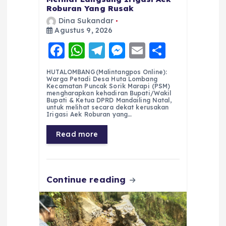
Roburan Yang Rusak
Dina Sukandar
Agustus 9, 2026
F
W
T
M
E
S
a
h
el
e
m
h
HUTALOMBANG(Malintangpos Online):
c
a
e
ss
ai
a
Warga Petadi Desa Huta Lombang
Kecamatan Puncak Sorik Marapi (PSM)
e
ts
g
e
l
re
mengharapkan kehadiran Bupati/Wakil
Bupati & Ketua DPRD Mandailing Natal,
untuk melihat secara dekat kerusakan
b
A
r
n
Irigasi Aek Roburan yang…
o
p
a
g
Read more
o
p
m
er
k
Continue reading