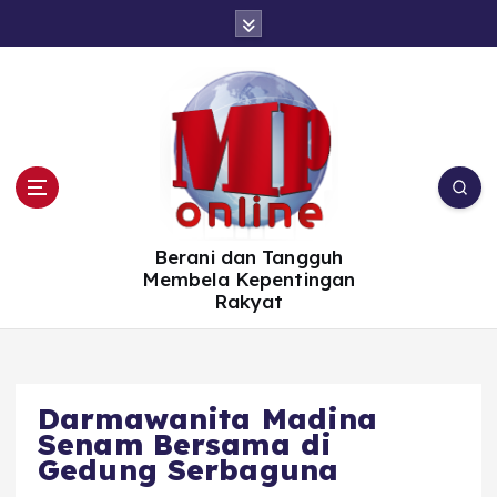
S
k
i
p
t
o
c
o
n
t
e
n
t
Berani dan Tangguh
Membela Kepentingan
Rakyat
Darmawanita Madina
Senam Bersama di
Gedung Serbaguna