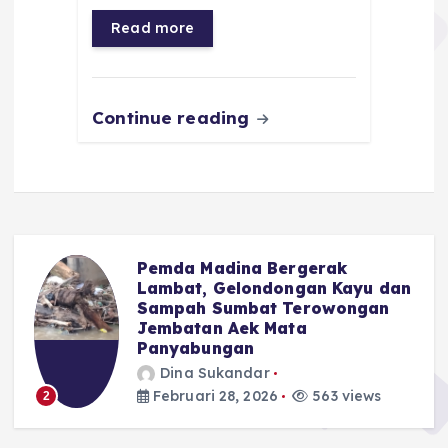
o
p
a
g
Read more
o
p
m
er
k
Continue reading
Pemda Madina Bergerak
u
Lambat, Gelondongan Kayu dan
Sampah Sumbat Terowongan
Jembatan Aek Mata
Panyabungan
Dina Sukandar
Februari 28, 2026
563 views
2