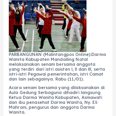
c
a
e
ss
ai
a
e
ts
g
e
l
re
b
A
r
n
o
p
a
g
o
p
m
er
k
PARBANGUNAN (Malintangpos Online):Darma
Wanita Kabupaten Mandailing Natal
melaksanakan senam bersama anggota
yang terdiri dari istri asisten l, ll dan lll, serta
istri-istri Pegawai pemerintahan, istri Camat
dan lain sebagainya. Rabu (11/01).
Acara senam bersama yang dilaksanakan di
Aula Gedung Serbaguna dihadiri langsung
Ketua Darma Wanita Kabupaten, Asmawati
dan ibu penasehat Darma Wanita, Ny. Eli
Mahrani, pengurus dan anggota Darma
Wanita.