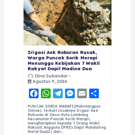
Irigasi Aek Roburan Rusak,
Warga Puncak Sorik Merapi
Menunggu Kebijakan 7 Wakil
Rakyat Dapil Madina Dua
Dina Sukandar
Agustus 9, 2026
F
W
T
M
E
S
a
h
el
e
m
h
PUNCAK SORIK MARAPI(Malintangpos
c
a
e
ss
ai
a
Online): Terkait rusaknya Irigasi Aek
Roburan di Desa Huta Lombang
e
ts
g
e
l
re
Kecamatan Puncak Sorik Marapi,
mengharapkan kepada 7 Orang Wakil
Rakyat( Anggota DPRD) Dapil Mandailing
b
A
r
n
Natal Dua(2) dari…