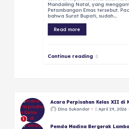
Mandailing Natal, yang menggan
e
ts
g
e
l
re
Petambangan Emas tersebut. Pad
b
A
r
n
bahwa Surat Bupati, sudah…
o
p
a
g
Read more
o
p
m
er
k
Continue reading
Acara Perpisahan Kelas XII di
Dina Sukandar
April 29, 2026
1
Pemda Madina Bergerak Lamba