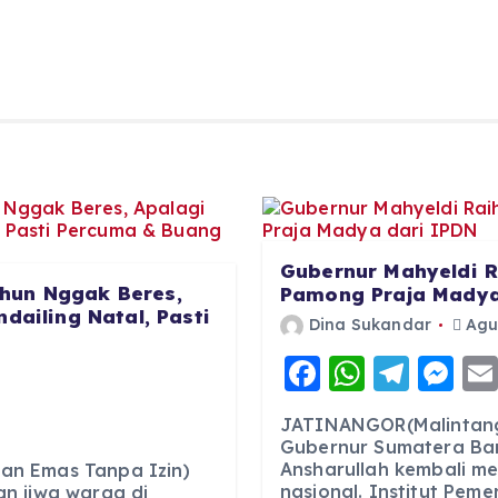
Gubernur Mahyeldi R
hun Nggak Beres,
Pamong Praja Madya
dailing Natal, Pasti
Dina Sukandar
Agus
F
W
T
M
6
a
h
el
e
JATINANGOR(Malintang
c
a
e
ss
Gubernur Sumatera Bar
Ansharullah kembali m
e
ts
g
e
an Emas Tanpa Izin)
nasional. Institut Pem
n jiwa warga di