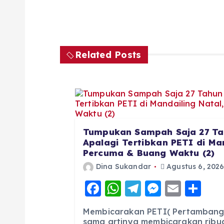
Related Posts
Tumpukan Sampah Saja 27 Ta
Apalagi Tertibkan PETI di Man
Percuma & Buang Waktu (2)
Dina Sukandar
Agustus 6, 202
F
W
T
M
E
S
a
h
el
e
m
h
Membicarakan PETI( Pertambang
c
a
e
ss
ai
a
sama artinya membicarakan ribua