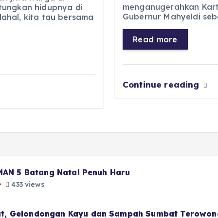
b
A
r
n
menganugerahkan Kart
tungkan hidupnya di
Gubernur Mahyeldi seb
ahal, kita tau bersama
o
p
a
g
o
p
m
er
Read more
k
Continue reading
 MAN 5 Batang Natal Penuh Haru
433 views
t, Gelondongan Kayu dan Sampah Sumbat Terowon