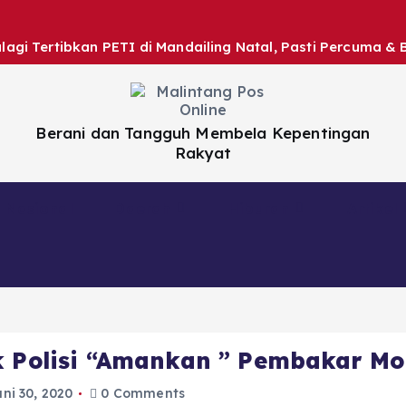
gi Tertibkan PETI di Mandailing Natal, Pasti Percuma & 
Berani dan Tangguh Membela Kepentingan
Rakyat
Nasional
Daerah
Hiburan
Artikel
k Polisi “Amankan ” Pembakar Mo
uni 30, 2020
0 Comments