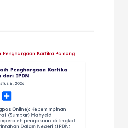
aih Penghargaan Kartika
 dari IPDN
tus 6, 2026
E
S
m
h
pos Online): Kepemimpinan
ai
a
at (Sumbar) Mahyeldi
emperoleh pengakuan di tingkat
l
re
erintahan Dalam Negeri (IPDN)