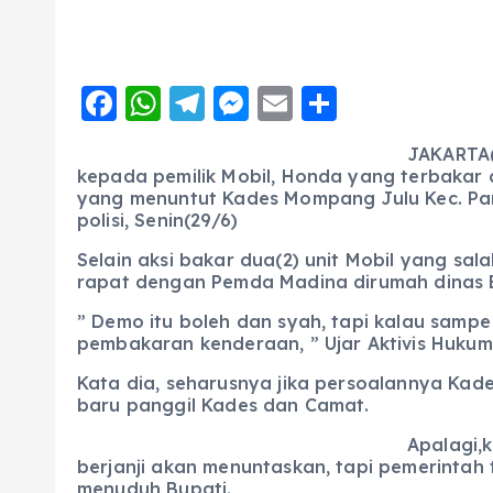
F
W
T
M
E
S
a
h
el
e
m
h
JAKARTA(
c
a
e
ss
ai
a
kepada pemilik Mobil, Honda yang terbakar 
yang menuntut Kades Mompang Julu Kec. Pa
e
ts
g
e
l
re
polisi, Senin(29/6)
b
A
r
n
Selain aksi bakar dua(2) unit Mobil yang sa
o
p
a
g
rapat dengan Pemda Madina dirumah dinas 
o
p
m
er
” Demo itu boleh dan syah, tapi kalau sampe 
k
pembakaran kenderaan, ” Ujar Aktivis Hukum
Kata dia, seharusnya jika persoalannya Kad
baru panggil Kades dan Camat.
Apalagi,
berjanji akan menuntaskan, tapi pemerintah
menuduh Bupati.