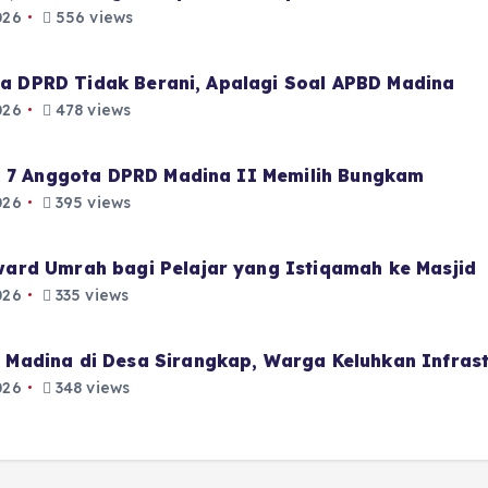
026
556 views
aja DPRD Tidak Berani, Apalagi Soal APBD Madina
026
478 views
i 7 Anggota DPRD Madina II Memilih Bungkam
026
395 views
ard Umrah bagi Pelajar yang Istiqamah ke Masjid
026
335 views
Madina di Desa Sirangkap, Warga Keluhkan Infrast
026
348 views