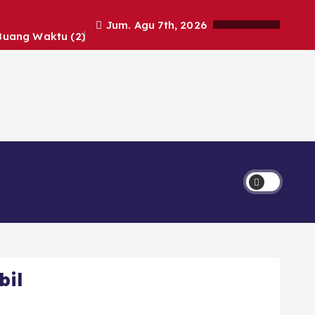
Jum. Agu 7th, 2026
Buang Waktu (2)
Ekonomi
Lipsus
bil