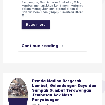
c
a
e
ss
ai
a
Perjuangan, Drs. Rapidin Simbolon, M.M.,
e
ts
g
e
l
re
kembali menunjukkan komitmen nyatanya
dalam memajukan dunia pendidikan di
Daerah Pemilihan (Dapil) Sumatera Utara
b
A
r
n
II.…
o
p
a
g
Read more
o
p
m
er
k
Continue reading
Pemda Madina Bergerak
u
Lambat, Gelondongan Kayu dan
Sampah Sumbat Terowongan
Jembatan Aek Mata
Panyabungan