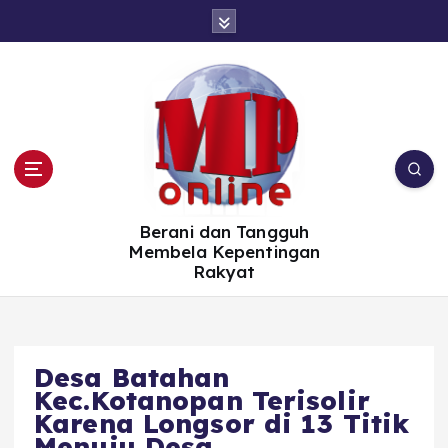
S
k
i
p
t
o
c
o
n
t
e
n
t
Berani dan Tangguh
Membela Kepentingan
Rakyat
Desa Batahan
Kec.Kotanopan Terisolir
Karena Longsor di 13 Titik
Menuju Desa