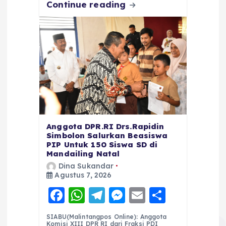
Continue reading
Anggota DPR.RI Drs.Rapidin
Simbolon Salurkan Beasiswa
PIP Untuk 150 Siswa SD di
Mandailing Natal
Dina Sukandar
Agustus 7, 2026
F
W
T
M
E
S
a
h
el
e
m
h
SIABU(Malintangpos Online): Anggota
Komisi XIII DPR RI dari Fraksi PDI