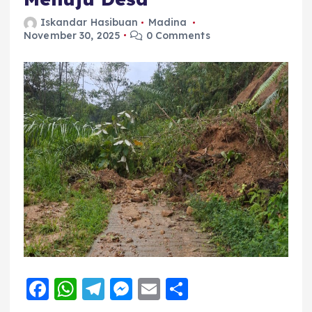
Iskandar Hasibuan
Madina
November 30, 2025
0 Comments
F
W
T
M
E
S
a
h
el
e
m
h