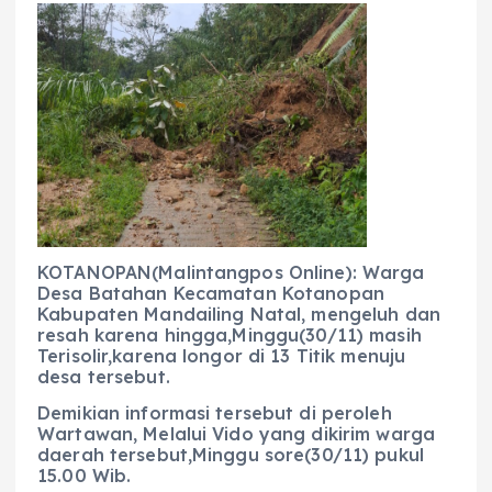
c
a
e
ss
ai
a
e
ts
g
e
l
re
b
A
r
n
o
p
a
g
o
p
m
er
k
KOTANOPAN(Malintangpos Online): Warga
Desa Batahan Kecamatan Kotanopan
Kabupaten Mandailing Natal, mengeluh dan
resah karena hingga,Minggu(30/11) masih
Terisolir,karena longor di 13 Titik menuju
desa tersebut.
Demikian informasi tersebut di peroleh
Wartawan, Melalui Vido yang dikirim warga
daerah tersebut,Minggu sore(30/11) pukul
15.00 Wib.