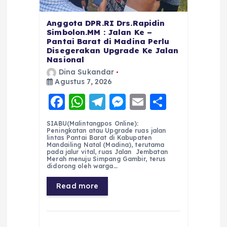
Anggota DPR.RI Drs.Rapidin
Simbolon.MM : Jalan Ke –
Pantai Barat di Madina Perlu
Disegerakan Upgrade Ke Jalan
Nasional
Dina Sukandar
Agustus 7, 2026
F
W
T
M
E
S
a
h
el
e
m
h
SIABU(Malintangpos Online):
c
a
e
ss
ai
a
Peningkatan atau Upgrade ruas jalan
lintas Pantai Barat di Kabupaten
e
ts
g
e
l
re
Mandailing Natal (Madina), terutama
pada jalur vital, ruas Jalan Jembatan
Merah menuju Simpang Gambir, terus
b
A
r
n
didorong oleh warga…
o
p
a
g
Read more
o
p
m
er
k