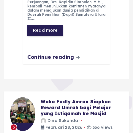
Perjuangan, Drs. Rapidin Simbolon, M.M.,
e
ts
g
e
l
re
kembali menunjukkan komitmen nyatanya
dalam memajukan dunia pendidikan di
Daerah Pemilihan (Dapil) Sumatera Utara
b
A
r
n
II.…
o
p
a
g
Read more
o
p
m
er
k
Continue reading
i
Wako Fadly Amran Siapkan
Reward Umrah bagi Pelajar
yang Istiqamah ke Masjid
Dina Sukandar
Februari 28, 2026
336 views
5