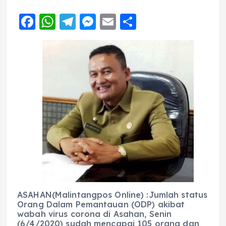
F
W
T
M
E
S
a
h
el
e
m
h
c
a
e
ss
ai
a
e
ts
g
e
l
re
b
A
r
n
o
p
a
g
o
p
m
er
k
ASAHAN(Malintangpos Online) :Jumlah status
Orang Dalam Pemantauan (ODP) akibat
wabah virus corona di Asahan, Senin
(6/4/2020) sudah mencapai 105 orang dan