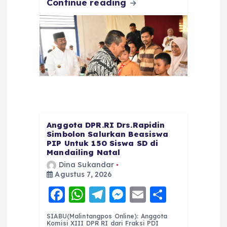
Continue reading
Anggota DPR.RI Drs.Rapidin
Simbolon Salurkan Beasiswa
PIP Untuk 150 Siswa SD di
Mandailing Natal
Dina Sukandar
Agustus 7, 2026
F
W
T
M
E
S
a
h
el
e
m
h
SIABU(Malintangpos Online): Anggota
c
a
e
ss
ai
a
Komisi XIII DPR RI dari Fraksi PDI