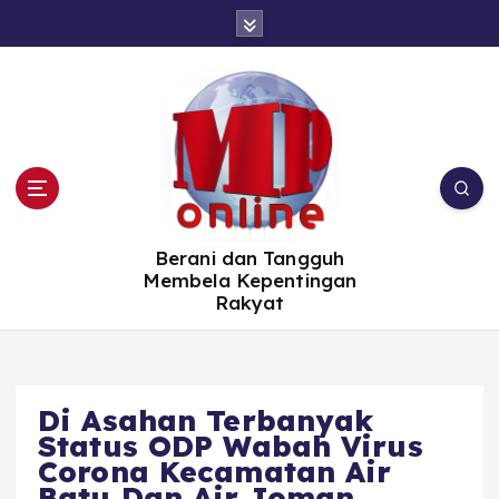
S
k
i
p
t
o
c
o
n
t
e
n
t
Berani dan Tangguh
Membela Kepentingan
Rakyat
Di Asahan Terbanyak
Status ODP Wabah Virus
Corona Kecamatan Air
Batu Dan Air Joman