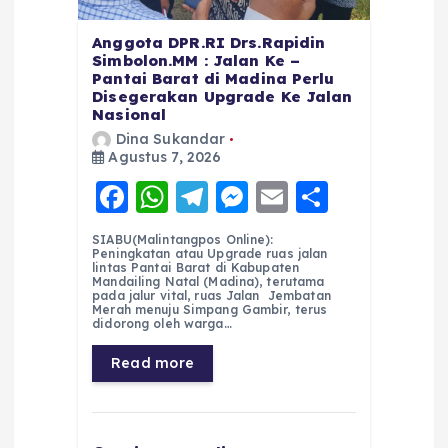
Anggota DPR.RI Drs.Rapidin
Simbolon.MM : Jalan Ke –
Pantai Barat di Madina Perlu
Disegerakan Upgrade Ke Jalan
Nasional
Dina Sukandar
Agustus 7, 2026
F
W
T
M
E
S
a
h
el
e
m
h
SIABU(Malintangpos Online):
c
a
e
ss
ai
a
Peningkatan atau Upgrade ruas jalan
lintas Pantai Barat di Kabupaten
e
ts
g
e
l
re
Mandailing Natal (Madina), terutama
pada jalur vital, ruas Jalan Jembatan
Merah menuju Simpang Gambir, terus
b
A
r
n
didorong oleh warga…
o
p
a
g
Read more
o
p
m
er
k