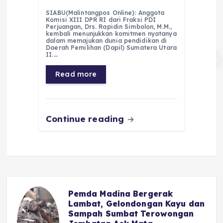
a
h
el
e
m
h
SIABU(Malintangpos Online): Anggota
c
a
e
ss
ai
a
Komisi XIII DPR RI dari Fraksi PDI
Perjuangan, Drs. Rapidin Simbolon, M.M.,
e
ts
g
e
l
re
kembali menunjukkan komitmen nyatanya
dalam memajukan dunia pendidikan di
Daerah Pemilihan (Dapil) Sumatera Utara
b
A
r
n
II.…
o
p
a
g
Read more
o
p
m
er
k
Continue reading
Pemda Madina Bergerak
u
Lambat, Gelondongan Kayu dan
Sampah Sumbat Terowongan