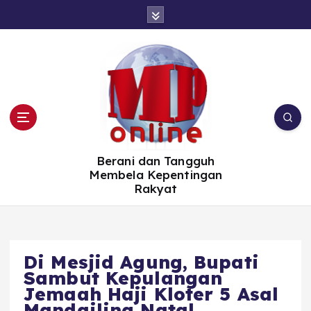
S
k
i
p
t
o
c
o
n
t
e
n
t
Berani dan Tangguh
Membela Kepentingan
Rakyat
Di Mesjid Agung, Bupati
Sambut Kepulangan
Jemaah Haji Kloter 5 Asal
Mandailing Natal