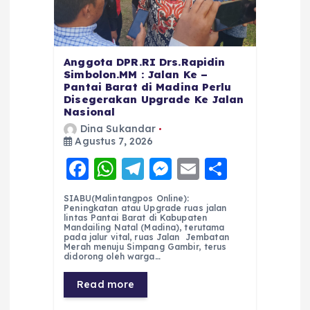
Anggota DPR.RI Drs.Rapidin
Simbolon.MM : Jalan Ke –
Pantai Barat di Madina Perlu
Disegerakan Upgrade Ke Jalan
Nasional
Dina Sukandar
Agustus 7, 2026
F
W
T
M
E
S
a
h
el
e
m
h
SIABU(Malintangpos Online):
c
a
e
ss
ai
a
Peningkatan atau Upgrade ruas jalan
lintas Pantai Barat di Kabupaten
e
ts
g
e
l
re
Mandailing Natal (Madina), terutama
pada jalur vital, ruas Jalan Jembatan
Merah menuju Simpang Gambir, terus
b
A
r
n
didorong oleh warga…
o
p
a
g
Read more
o
p
m
er