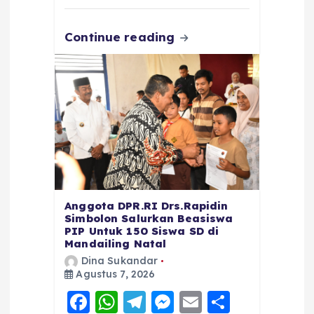
k
Continue reading
Anggota DPR.RI Drs.Rapidin
Simbolon Salurkan Beasiswa
PIP Untuk 150 Siswa SD di
Mandailing Natal
Dina Sukandar
Agustus 7, 2026
F
W
T
M
E
S