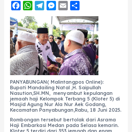
F
W
T
M
E
S
a
h
el
e
m
h
c
a
e
ss
ai
a
e
ts
g
e
l
re
b
A
r
n
o
p
a
g
o
p
m
er
k
PANYABUNGAN( Malintangpos Online):
Bupati Mandailing Natal ,H. Saipullah
Nasution,SH.MN, menyambut kepulangan
jemaah haji Kelompok Terbang 5 (Kloter 5) di
Masjid Agung Nur Ala Nur Aek Godang,
Kecamatan Panyabungan,Rabu, 18 Juni 2025.
Rombongan tersebut bertolak dari Asrama
Haji Embarkasi Medan pada Selasa kemarin.
Kloter 5 terdiri dari 353 jemaah dan enam