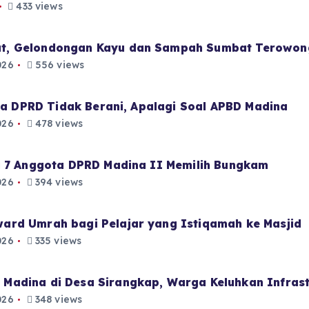
433 views
t, Gelondongan Kayu dan Sampah Sumbat Terowon
026
556 views
aja DPRD Tidak Berani, Apalagi Soal APBD Madina
026
478 views
i 7 Anggota DPRD Madina II Memilih Bungkam
026
394 views
ard Umrah bagi Pelajar yang Istiqamah ke Masjid
026
335 views
Madina di Desa Sirangkap, Warga Keluhkan Infrast
026
348 views