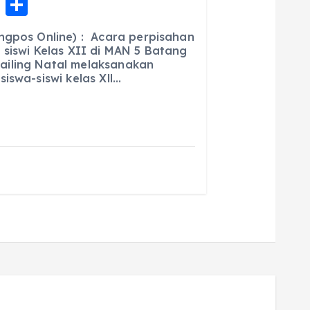
E
S
m
h
ngpos Online) : Acara perpisahan
ai
a
 siswi Kelas XII di MAN 5 Batang
iling Natal melaksanakan
l
re
iswa-siswi kelas Xll…