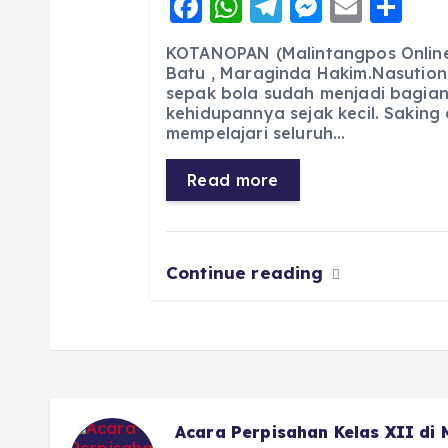
F
W
T
M
E
S
a
h
el
e
m
h
KOTANOPAN (Malintangpos Online)
c
a
e
ss
ai
a
Batu , Maraginda Hakim.Nasution
sepak bola sudah menjadi bagian
e
ts
g
e
l
re
kehidupannya sejak kecil. Saking
b
A
r
n
mempelajari seluruh…
o
p
a
g
Read more
o
p
m
er
k
Continue reading
Acara Perpisahan Kelas XII di