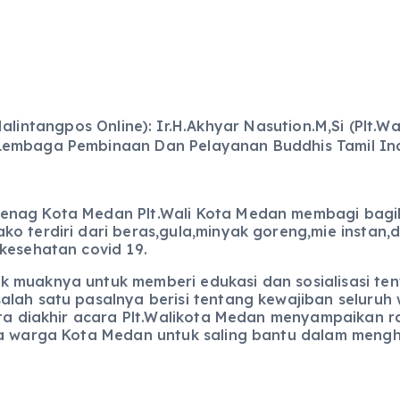
lintangpos Online): Ir.H.Akhyar Nasution.M,Si (Plt.
Lembaga Pembinaan Dan Pelayanan Buddhis Tamil Indo
menag Kota Medan Plt.Wali Kota Medan membagi bag
ko terdiri dari beras,gula,minyak goreng,mie insta
kesehatan covid 19.
 muaknya untuk memberi edukasi dan sosialisasi te
salah satu pasalnya berisi tentang kewajiban selur
erta diakhir acara Plt.Walikota Medan menyampaikan
ama warga Kota Medan untuk saling bantu dalam meng