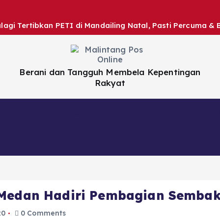
gi Tertibkan PETI di Mandailing Natal, Pasti Percuma & 
Berani dan Tangguh Membela Kepentingan
Rakyat
Nasional
Daerah
Hiburan
Artikel
 Medan Hadiri Pembagian Semba
20
0 Comments