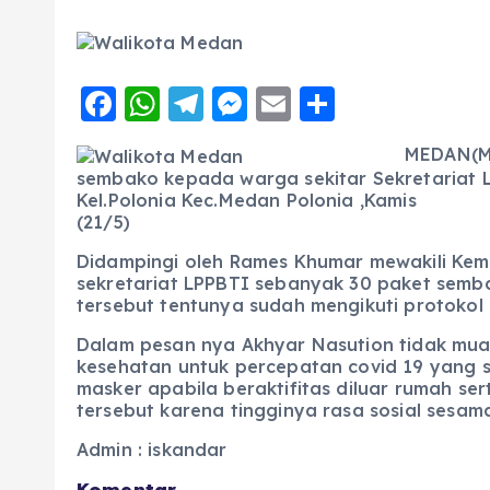
F
W
T
M
E
S
a
h
el
e
m
h
MEDAN(Ma
c
a
e
ss
ai
a
sembako kepada warga sekitar Sekretariat 
e
ts
g
e
l
re
Kel.Polonia Kec.Medan Polonia ,Kamis
(21/5)
b
A
r
n
Didampingi oleh Rames Khumar mewakili Ke
o
p
a
g
sekretariat LPPBTI sebanyak 30 paket semba
o
p
m
er
tersebut tentunya sudah mengikuti protokol 
k
Dalam pesan nya Akhyar Nasution tidak muak
kesehatan untuk percepatan covid 19 yang 
masker apabila beraktifitas diluar rumah s
tersebut karena tingginya rasa sosial ses
Admin : iskandar
Komentar