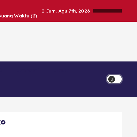
Jum. Agu 7th, 2026
Buang Waktu (2)
Ekonomi
Lipsus
ko