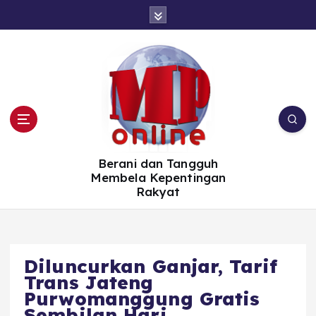
S
k
i
p
t
o
c
o
n
t
e
n
t
Berani dan Tangguh
Membela Kepentingan
Rakyat
Diluncurkan Ganjar, Tarif
Trans Jateng
Purwomanggung Gratis
Sembilan Hari