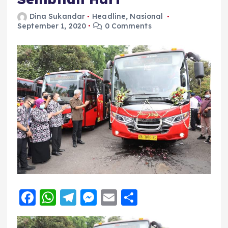
Dina Sukandar
Headline
,
Nasional
September 1, 2020
0 Comments
F
W
T
M
E
S
a
h
el
e
m
h