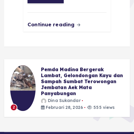
o
p
m
er
k
Continue reading
Pemda Madina Bergerak
u
Lambat, Gelondongan Kayu dan
Sampah Sumbat Terowongan
Jembatan Aek Mata
Panyabungan
Dina Sukandar
Februari 28, 2026
555 views
2