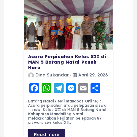
Acara Perpisahan Kelas XII di
MAN 5 Batang Natal Penuh
Haru
Dina Sukandar
April 29, 2026
F
W
T
M
E
S
a
h
el
e
m
h
Batang Natal ( Malintangpos Online) :
c
a
e
ss
ai
a
Acara perpisahan atau pelepasan siswa
– siswi Kelas XII di MAN 5 Batang Natal
e
ts
g
e
l
re
Kabupaten Mandailing Natal
melaksanakan kegiatan pelepasan 87
siswa-siswi kelas Xll…
b
A
r
n
o
p
a
g
Read more