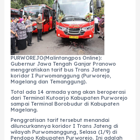
c
a
e
ss
ai
a
e
ts
g
e
l
re
b
A
r
n
o
p
a
g
o
p
m
er
k
PURWOREJO(Malintangpos Online):
Gubernur Jawa Tengah Ganjar Pranowo
menggratiskan tarif bus Trans Jateng
koridor I Purwomanggung (Purworejo,
Magelang dan Temanggung).
Total ada 14 armada yang akan beroperasi
dari Terminal Kutoarjo Kabupaten Purworejo
sampai Terminal Borobudur di Kabupaten
Magelang.
Penggratisan tarif tersebut menandai
diluncurkannya koridor I Trans Jateng di
wilayah Purwomanggung, Selasa (1/9) di
Pendopo Kabupaten Purworejo. Ini adalah