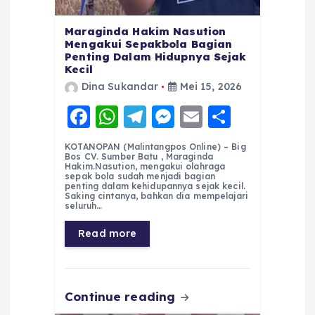
Maraginda Hakim Nasution
Mengakui Sepakbola Bagian
Penting Dalam Hidupnya Sejak
Kecil
Dina Sukandar
Mei 15, 2026
F
W
T
M
E
S
a
h
el
e
m
h
KOTANOPAN (Malintangpos Online) – Big
c
a
e
ss
ai
a
Bos CV. Sumber Batu , Maraginda
Hakim.Nasution, mengakui olahraga
e
ts
g
e
l
re
sepak bola sudah menjadi bagian
penting dalam kehidupannya sejak kecil.
Saking cintanya, bahkan dia mempelajari
b
A
r
n
seluruh…
o
p
a
g
Read more
o
p
m
er
k
Continue reading