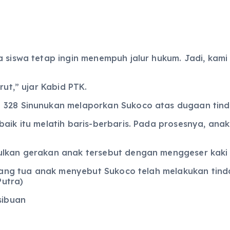
a siswa tetap ingin menempuh jalur hukum. Jadi, kam
rut,” ujar Kabid PTK.
N 328 Sinunukan melaporkan Sukoco atas dugaan tin
baik itu melatih baris-berbaris. Pada prosesnya, ana
lkan gerakan anak tersebut dengan menggeser kaki 
orang tua anak menyebut Sukoco telah melakukan tin
Putra)
sibuan