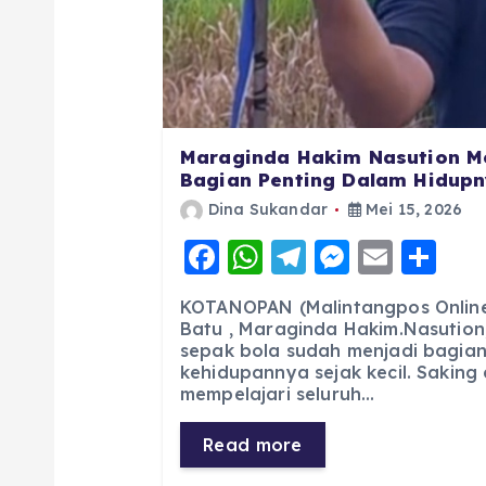
Maraginda Hakim Nasution M
Bagian Penting Dalam Hidupny
Dina Sukandar
Mei 15, 2026
F
W
T
M
E
S
a
h
el
e
m
h
KOTANOPAN (Malintangpos Online)
c
a
e
ss
ai
a
Batu , Maraginda Hakim.Nasution
sepak bola sudah menjadi bagian
e
ts
g
e
l
re
kehidupannya sejak kecil. Saking
b
A
r
n
mempelajari seluruh…
o
p
a
g
Read more
o
p
m
er