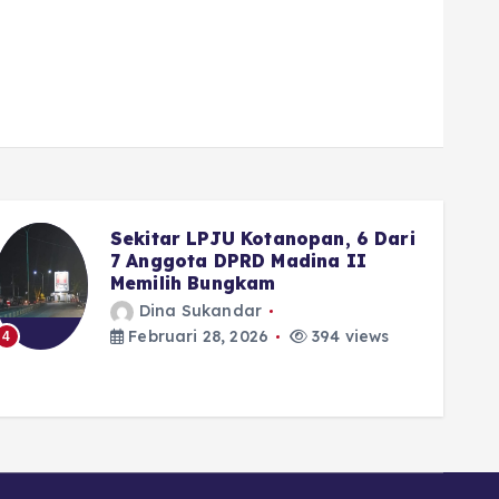
Wako Fadly Amran Siapkan
Reward Umrah bagi Pelajar
yang Istiqamah ke Masjid
Dina Sukandar
Februari 28, 2026
334 views
5
6