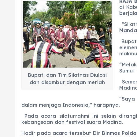
RAJA B
c
a
e
ss
ai
a
di Kab
e
ts
g
e
l
re
berjal
b
A
r
n
“Silat
Mandai
o
p
a
g
Bupati
o
p
m
er
eleme
k
makmu
“Melal
Sumut 
Bupati dan Tim Silatnas Diulosi
Sement
dan disambut dengan meriah
Madina
“Saya 
dalam menjaga Indonesia,” harapnya.
Pada acara silaturrahmi ini selain dira
kebangsaan dan festival suara Madina.
Hadir pada acara tersebut Dir Binmas Polda