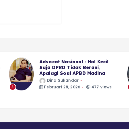
Sekitar LPJU Kotanopan, 6 Dari
7 Anggota DPRD Madina II
Memilih Bungkam
Dina Sukandar
Februari 28, 2026
394 views
4