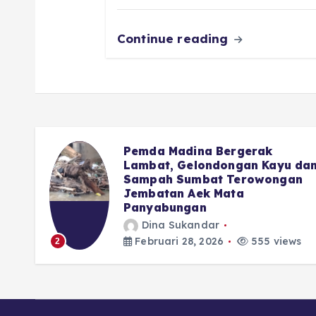
k
Continue reading
Advocat Nasional : Hal Kecil
u dan
Saja DPRD Tidak Berani,
an
Apalagi Soal APBD Madina
Dina Sukandar
Februari 28, 2026
477 views
3
ews