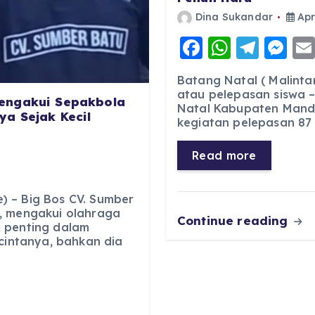
Dina Sukandar
Apr
F
W
T
M
a
h
el
e
Batang Natal ( Malinta
c
a
e
ss
atau pelepasan siswa –
engakui Sepakbola
Natal Kabupaten Manda
e
ts
g
e
a Sejak Kecil
kegiatan pelepasan 87 s
b
A
r
n
o
p
a
g
Read more
o
p
m
er
k
 – Big Bos CV. Sumber
, mengakui olahraga
Continue reading
 penting dalam
 cintanya, bahkan dia