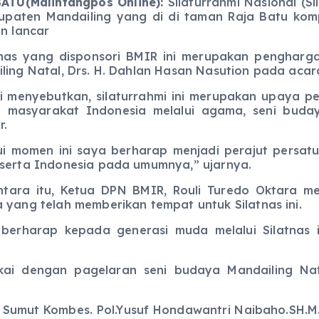
ATU(Malintangpos Online):
Silaturrahmi Nasional (S
upaten Mandailing yang di di taman Raja Batu kom
an lancar
nas yang disponsori BMIR ini merupakan pengharg
ling Natal, Drs. H. Dahlan Hasan Nasution pada acara
 menyebutkan, silaturrahmi ini merupakan upaya p
n masyarakat Indonesia melalui agama, seni buda
r.
ui momen ini saya berharap menjadi perajut persa
serta Indonesia pada umumnya,” ujarnya.
ara itu, Ketua DPN BMIR, Rouli Turedo Oktara m
 yang telah memberikan tempat untuk Silatnas ini.
berharap kepada generasi muda melalui Silatnas 
ngkai dengan pagelaran seni budaya Mandailing N
 Sumut Kombes. Pol.Yusuf Hondawantri Naibaho.SH.M.