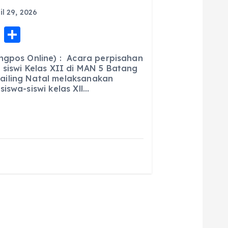
il 29, 2026
E
S
m
h
ngpos Online) : Acara perpisahan
ai
a
 siswi Kelas XII di MAN 5 Batang
iling Natal melaksanakan
l
re
iswa-siswi kelas Xll…