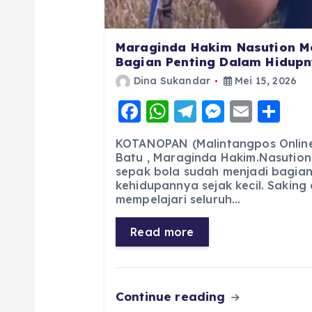
Maraginda Hakim Nasution M
Bagian Penting Dalam Hidupny
Dina Sukandar
Mei 15, 2026
F
W
T
M
E
S
a
h
el
e
m
h
KOTANOPAN (Malintangpos Online)
c
a
e
ss
ai
a
Batu , Maraginda Hakim.Nasution
sepak bola sudah menjadi bagian
e
ts
g
e
l
re
kehidupannya sejak kecil. Saking
b
A
r
n
mempelajari seluruh…
o
p
a
g
Read more
o
p
m
er
k
Continue reading