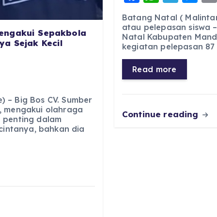
a
h
el
e
Batang Natal ( Malinta
c
a
e
ss
atau pelepasan siswa –
engakui Sepakbola
Natal Kabupaten Manda
e
ts
g
e
a Sejak Kecil
kegiatan pelepasan 87 s
b
A
r
n
o
p
a
g
Read more
o
p
m
er
k
 – Big Bos CV. Sumber
, mengakui olahraga
Continue reading
 penting dalam
 cintanya, bahkan dia