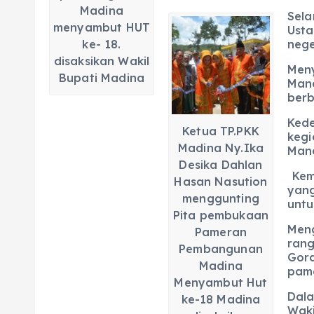
Madina
Sel
menyambut HUT
Usta
ke- 18.
nege
disaksikan Wakil
Men
Bupati Madina
Man
berb
Kede
Ketua TP.PKK
keg
Madina Ny.Ika
Mand
Desika Dahlan
Kemu
Hasan Nasution
yang
menggunting
untu
Pita pembukaan
Meng
Pameran
ran
Pembangunan
Gord
Madina
pam
Menyambut Hut
Dala
ke-18 Madina
Waki