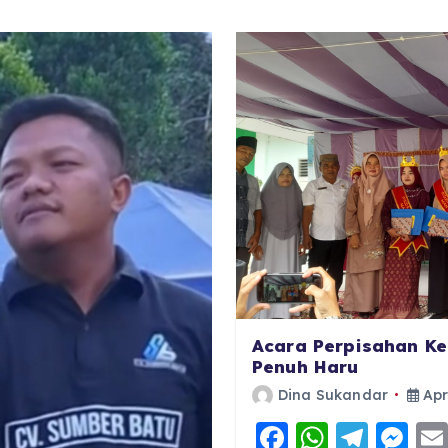
Acara Perpisahan Ke
Penuh Haru
Dina Sukandar
Apr
F
W
T
M