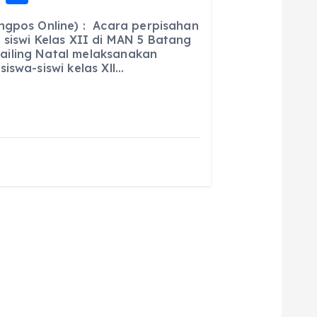
m
h
ngpos Online) : Acara perpisahan
ai
a
 siswi Kelas XII di MAN 5 Batang
iling Natal melaksanakan
l
re
iswa-siswi kelas Xll…