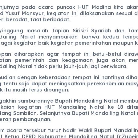
anjutnya pada acara puncak HUT Madina kita akan
d Yusuf Mansyur, kegiatan ini dilaksanakan sesuai 
ri beradat, taat beribadat.
yinggung masalah Tapian Sirisiri Syariah dan T
dailing Natal menyampaikan bahwa kedua tempa
agai kegiatan baik kegiatan pemerintahan maupun
pan diharapkan agar tempat ini betul-betul dira
iatan pemerintah dan keagamaan juga akan men
ailing Natal tidak perlu jauh-jauh lagi berwisata.
dian dengan keberadaan tempat ini nantinya diha
 tentu saja dapat meningkatkan perekonomian masy
k itu masih terus dibangun.
akhiri sambutannya Bupati Mandailing Natal memb
gkaian kegiatan HUT Mandailing Natal ke 18 dit
ang Sambilan. Selanjutnya Bupati Mandailing Natal
eran pembangunan.
m acara tersebut turut hadir Wakil Bupati Mandaili
l Ketua DPRD Kabupaten Mandailing Natal Ir.Zube