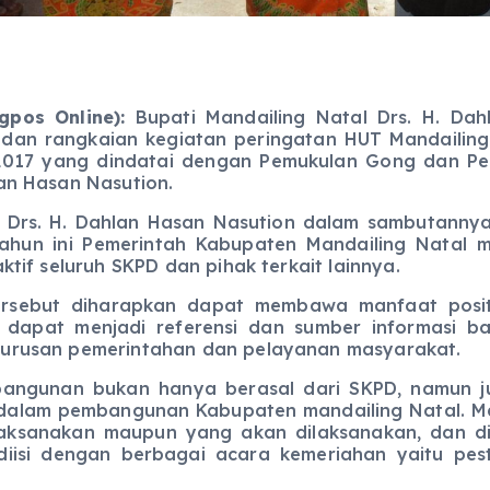
pos Online):
Bupati Mandailing Natal Drs. H. Da
n rangkaian kegiatan peringatan HUT Mandailing 
2017 yang dindatai dengan Pemukulan Gong dan Pe
an Hasan Nasution.
al Drs. H. Dahlan Hasan Nasution dalam sambutan
tahun ini Pemerintah Kabupaten Mandailing Natal 
tif seluruh SKPD dan pihak terkait lainnya.
rsebut diharapkan dapat membawa manfaat posit
apat menjadi referensi dan sumber informasi bag
urusan pemerintahan dan pelayanan masyarakat.
ngunan bukan hanya berasal dari SKPD, namun juga
dalam pembangunan Kabupaten mandailing Natal. Ma
laksanakan maupun yang akan dilaksanakan, dan di
iisi dengan berbagai acara kemeriahan yaitu pes