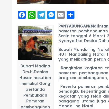
F
W
T
M
E
S
a
h
el
e
m
h
PANYABUNGAN(Malintang
c
a
e
ss
ai
a
pameran pembangunan da
e
ts
g
e
Senin tanggal 6 Maret 
l
re
Nyonya Ika Desika Dahl
b
A
r
n
Bupati Mandailing Nat
o
p
a
g
HUT Mandailing Natal 
o
p
m
er
yang melibatkan peran ak
Bupati Madina
k
Rangkaian kegiatan te
Drs.H.Dahlan
pameran pembangunan d
Hasan nasution
program pembangunan, 
memukul Gong
Peserta pameran pemba
pertanda
pemangku kepentingan 
Pembukaan
kegiatan yang telah di
Pameran
panggung utama juga d
Mandailing Natal.
pembangunan