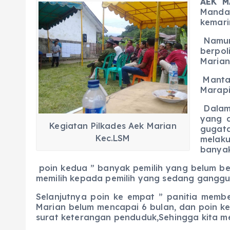
AEK MA
c
a
e
ss
ai
a
Mandai
e
ts
g
e
l
re
kemari
b
A
r
n
Namun
berpol
o
p
a
g
Marian
o
p
m
er
Mantan
k
Marapi
Dalam 
yang d
Kegiatan Pilkades Aek Marian
gugata
Kec.LSM
melak
banyak
poin kedua ” banyak pemilih yang belum ber
memilih kepada pemilih yang sedang ganggua
Selanjutnya poin ke empat ” panitia member
Marian belum mencapai 6 bulan, dan poin k
surat keterangan penduduk,Sehingga kita me