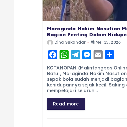
Maraginda Hakim Nasution M
Bagian Penting Dalam Hidupny
Dina Sukandar
Mei 15, 2026
F
W
T
M
E
S
a
h
el
e
m
h
KOTANOPAN (Malintangpos Online)
c
a
e
ss
ai
a
Batu , Maraginda Hakim.Nasution
sepak bola sudah menjadi bagian
e
ts
g
e
l
re
kehidupannya sejak kecil. Saking
b
A
r
n
mempelajari seluruh…
o
p
a
g
Read more
o
p
m
er
k