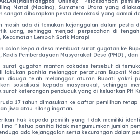
RIAN(Malintangpos Online):
Pelaksanaan pemilih
ling Natal (Madina), Sumatera Utara yang dilak
n sangat diharapkan pesta demokrasi yang damai da
 masih ada di temukan kejanggalan dalam pesta d
itik uang, sehingga menjadi perpecahan di tengah
, Kecamatan Lembah Sorik Marapi.
 calon kepala desa membuat surat gugatan ke Bup
, Kadis Pemberdayaan Masyarakat Desa (PMD) , dan 
surat gugatan mantan cakades tersebut di temuka
i lakukan panitia melanggar peraturan Bupati Ma
n diduga telah melanggar aturan Bupati yakni po
ukan sosialisasi kepada masyarakat, sehingga me
 surat keterangan penduduk yang di keluarkan Plt K
usia 17 tahun dimasukan ke daftar pemilihan tetap (
n jiwa atau hilang ingatan.
ikan hak kepada pemilih yang tidak memiliki identi
e lima ” ketua panitia tidak mengumumkan jumlah pe
nduga ada kejanggalan serta kecurangan dalam pest