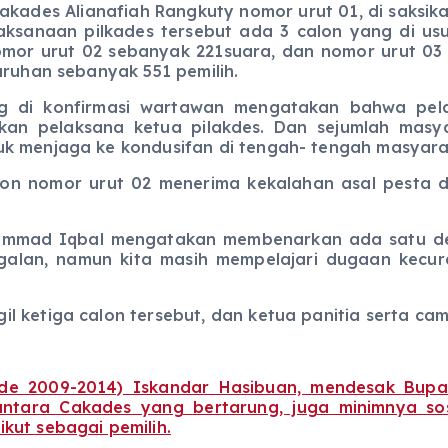
cakades Alianafiah Rangkuty nomor urut 01, di saks
aksanaan pilkades tersebut ada 3 calon yang di u
omor urut 02 sebanyak 221suara, dan nomor urut 03
uruhan sebanyak 551 pemilih.
ng di konfirmasi wartawan mengatakan bahwa pela
ukan pelaksana ketua pilakdes. Dan sejumlah mas
uk menjaga ke kondusifan di tengah- tengah masyara
lon nomor urut 02 menerima kekalahan asal pesta de
ammad Iqbal mengatakan membenarkan ada satu des
galan, namun kita masih mempelajari dugaan kecu
 ketiga calon tersebut, dan ketua panitia serta cam
de 2009-2014) Iskandar Hasibuan, mendesak Bupa
 antara Cakades yang bertarung, juga minimnya sosi
kut sebagai pemilih.