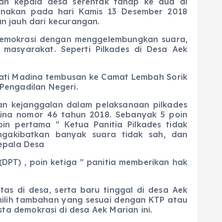
an kepala desa serentak tahap ke dua di
sanakan pada hari Kamis 13 Desember 2018
n jauh dari kecurangan.
emokrasi dengan menggelembungkan suara,
 masyarakat. Seperti Pilkades di Desa Aek
ati Madina tembusan ke Camat Lembah Sorik
Pengadilan Negeri.
n kejanggalan dalam pelaksanaan pilkades
dina nomor 46 tahun 2018. Sebanyak 5 poin
in pertama ” Ketua Panitia Pilkades tidak
ngakibatkan banyak suara tidak sah, dan
epala Desa
DPT) , poin ketiga ” panitia memberikan hak
tas di desa, serta baru tinggal di desa Aek
milih tambahan yang sesuai dengan KTP atau
a demokrasi di desa Aek Marian ini.