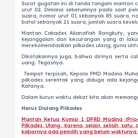
Surat gugatan ini di tanda tangani mantan 
urut 02. Dimana sebelumnya pada saat pel
suara, nomor urut 01 sebanyak 85 suara, n
batal sebanyak 21 suara, jumlah suara kesel
Mantan Cakades Alianafiah Rangkuty, ya
kejanggalan dan kecurangan yang di lak
merekomendasikan pilkades ulang, guna unt
Dikatakannya juga, bahwa dirinya serta ca
uang. Tegasnya.
Tempat terpisah, Kepala PMD Madina Muh
pilkades serentak yang diduga ada kejang
Katanya.
Dalam kurun waktu dekat kita akan memanggil
Harus Diulang Pilkades
Mantan Ketua Komisi 1 DPRD Madina (Prio
Pilkades Ulang, karena selain selisih satu
kabarnya ada pemilih yang belum waktunya i