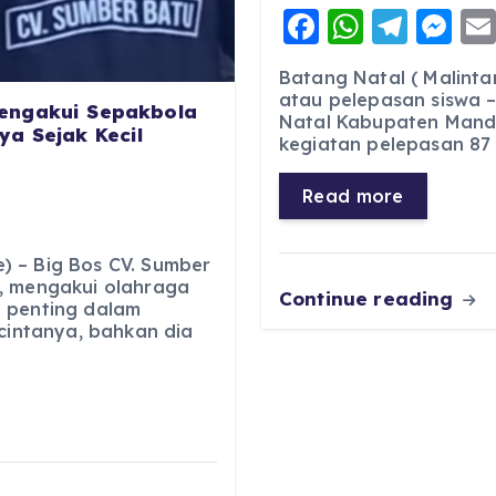
F
W
T
M
a
h
el
e
Batang Natal ( Malinta
c
a
e
ss
atau pelepasan siswa –
engakui Sepakbola
Natal Kabupaten Manda
e
ts
g
e
a Sejak Kecil
kegiatan pelepasan 87 s
b
A
r
n
o
p
a
g
Read more
o
p
m
er
k
 – Big Bos CV. Sumber
, mengakui olahraga
Continue reading
 penting dalam
 cintanya, bahkan dia