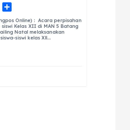
E
S
m
h
ngpos Online) : Acara perpisahan
ai
a
 siswi Kelas XII di MAN 5 Batang
iling Natal melaksanakan
l
re
iswa-siswi kelas Xll…