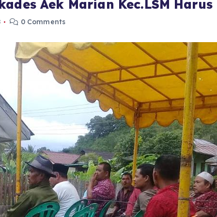
kades Aek Marian Kec.LSM Harus
8
0 Comments