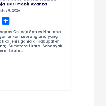
ja Dari Mobil Avanza
tus 8, 2026
E
S
m
h
gpos Online): Satres Narkoba
ai
a
gamankan seorang pria yang
ika jenis ganja di Kabupaten
l
re
ina), Sumatera Utara. Sebanyak
berat bruto…