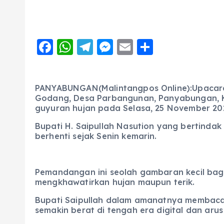
F
W
T
M
E
S
a
h
el
e
m
h
c
a
e
ss
ai
a
PANYABUNGAN(Malintangpos Online):Upacara 
e
ts
g
e
l
re
Godang, Desa Parbangunan, Panyabungan, Ka
b
A
r
n
guyuran hujan pada Selasa, 25 November 20
o
p
a
g
Bupati H. Saipullah Nasution yang bertindak
berhenti sejak Senin kemarin.
o
p
m
er
k
Pemandangan ini seolah gambaran kecil ba
mengkhawatirkan hujan maupun terik.
Bupati Saipullah dalam amanatnya membacak
semakin berat di tengah era digital dan arus 