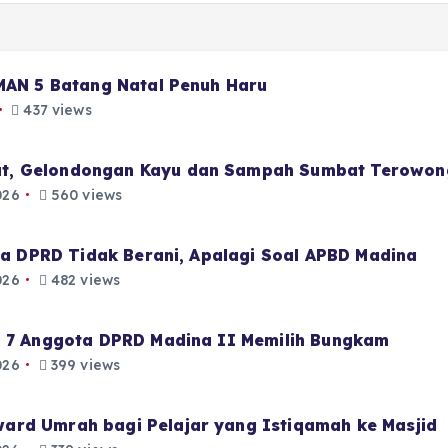
 MAN 5 Batang Natal Penuh Haru
437 views
t, Gelondongan Kayu dan Sampah Sumbat Terowon
026
560 views
aja DPRD Tidak Berani, Apalagi Soal APBD Madina
026
482 views
i 7 Anggota DPRD Madina II Memilih Bungkam
026
399 views
ard Umrah bagi Pelajar yang Istiqamah ke Masjid