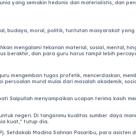
nia yang semakin hedonis dan materialistis, dan pe
, budaya, moral, politik, tuntutan masyarakat yang k
hkan mengalami tekanan material, sosial, mental, 
us berakhir, dan para guru harus tampil lebih percay
uru mengemban tugas profetik, mencerdaskan, memban
persoalan murid mulai dari masalah akademik, sosial
upati Saipullah menyampaikan ucapan terima kasih 
untuk negeri. Di tanganmu kualitas sumber daya ma
a kuat,” tutup dia.
 Pj. Setdakab Madina Sahnan Pasaribu, para asisten d