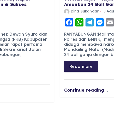
n & Sukses
Amankan 24 Ball Gan
Dina Sukandar
Agus
F
W
T
M
a
h
el
e
ne): Dewan Syuro dan
PANYABUNGAN(Malintan
c
a
e
ss
angsa (PKB) Kabupaten
Polres dan BNNK, men
gelar rapat pertama
diduga membawa narkot
e
ts
g
e
i Sekretariat Jalan
Mandailing Natal (Mad
b
A
r
n
nyabungan,
24 ball ganja dengan 
o
p
a
g
Read more
o
p
m
er
k
Continue reading