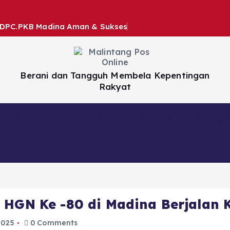
a DPC.PKB Madina Aman & Sukses
Berani dan Tangguh Membela Kepentingan
Rakyat
Nasional
Daerah
Hiburan
Artikel
 HGN Ke -80 di Madina Berjalan
2025
0 Comments