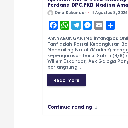
Perdana DPC.PKB Madina Ama
Dina Sukandar
Agustus 8, 2026
F
W
T
M
E
S
a
h
el
e
m
h
PANYABUNGAN(Malintangpos Onli
c
a
e
ss
ai
a
Tanfidziah Partai Kebangkitan B
Mandailing Natal (Madina) meng
e
ts
g
e
l
re
kepengurusan baru, Sabtu (8/8) d
b
A
r
n
Willem Iskandar, Aek Galoga Pa
berlangsung…
o
p
a
g
o
p
m
er
Read more
k
Continue reading